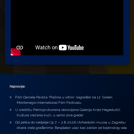
Najnovije:
Film Daniela Pavlića ‘Prašina u vitrini’ nagrađen na 12. Green
Montenegro International Film Festivalu
U središtu Petrinje otvorena obnovljena Galerija Krsto Hegedušić:
Kultura vraćena kući, u samo srce grada!
Od petka do nedjelje (31.7. – 2.8.2026.) Arheološki muzej u Zagrebu
otvara vrata građanima: Besplatan ulaz kao zaklon od toplinskog vala