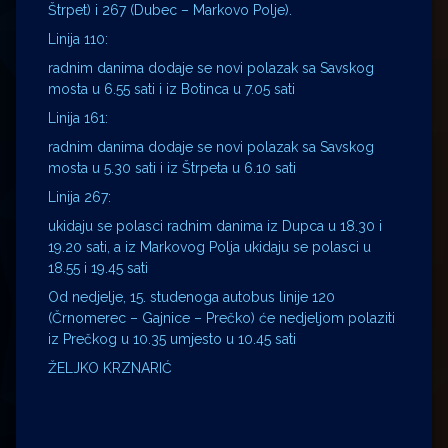
Štrpet) i 267 (Dubec – Markovo Polje).
Linija 110:​
radnim danima dodaje se novi polazak sa Savskog
mosta u 6.55 sati i iz Botinca u 7.05 sati
Linija 161:
radnim danima dodaje se novi polazak sa Savskog
mosta u 5.30 sati i iz Štrpeta u 6.10 sati
Linija 267:
ukidaju se polasci radnim danima iz Dupca u 18.30 i
19.20 sati, a iz Markovog Polja ukidaju se polasci u
18.55 i 19.45 sati
Od nedjelje, 15. studenoga autobus linije 120
(Črnomerec – Gajnice – Prečko) će nedjeljom polaziti
iz Prečkog u 10.35 umjesto u 10.45 sati
ŽELJKO KRZNARIĆ