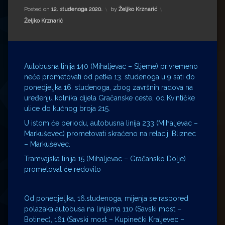
Impressum
Milenko Strižak
Posted on
12. studenoga 2020.
by
Željko Krznarić
Kategorije:
Željko Krznarić
Drugi autori
Drugi autori
Matea Andrić
Autobusna linija 140 (Mihaljevac – Sljeme) privremeno
Ljiljana Lekanić-Kljaić
neće prometovati od petka 13. studenoga u 9 sati do
ponedjeljka 16. studenoga, zbog završnih radova na
Željko Krznarić
uređenju kolnika dijela Gračanske ceste, od Kvintičke
ulice do kućnog broja 215.
Mario Lovreković
U istom će periodu, autobusna linija 233 (Mihaljevac –
Markuševec) prometovati skraćeno na relaciji Bliznec
– Markuševec.
Miroslav Šantek
Tramvajska linija 15 (Mihaljevac – Gračansko Dolje)
prometovat će redovito
Od ponedjeljka, 16.studenoga, mijenja se raspored
polazaka autobusa na linijama 110 (Savski most –
Botinec), 161 (Savski most – Kupinečki Kraljevec –