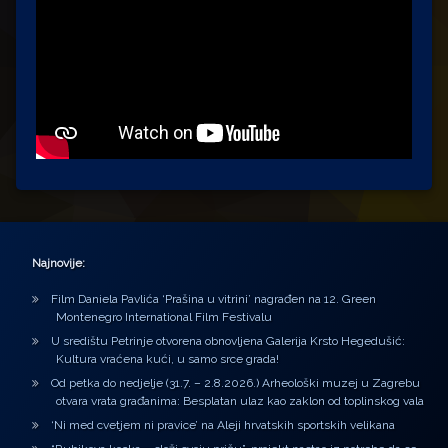
Najnovije:
Film Daniela Pavlića ‘Prašina u vitrini’ nagrađen na 12. Green
Montenegro International Film Festivalu
U središtu Petrinje otvorena obnovljena Galerija Krsto Hegedušić:
Kultura vraćena kući, u samo srce grada!
Od petka do nedjelje (31.7. – 2.8.2026.) Arheološki muzej u Zagrebu
otvara vrata građanima: Besplatan ulaz kao zaklon od toplinskog vala
‘Ni med cvetjem ni pravice’ na Aleji hrvatskih sportskih velikana