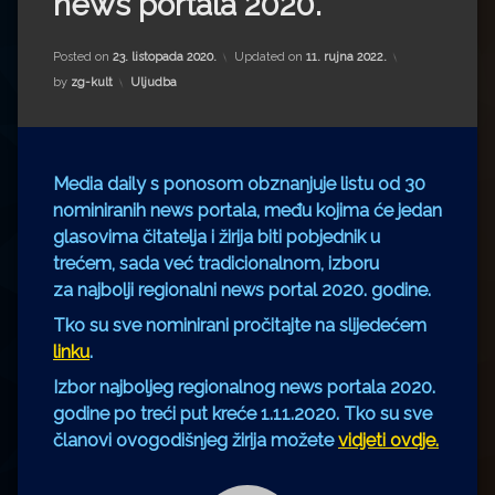
news portala 2020.
Impressum
Milenko Strižak
Drugi autori
Drugi autori
Posted on
23. listopada 2020.
Updated on
11. rujna 2022.
Kategorije:
by
zg-kult
Uljudba
Matea Andrić
Ljiljana Lekanić-Kljaić
Media daily s ponosom obznanjuje listu od
30
nominiranih news portala,
među kojima će jedan
Željko Krznarić
glasovima čitatelja i žirija biti pobjednik u
trećem, sada već tradicionalnom, izboru
Mario Lovreković
za
najbolji regionalni news portal 2020. godine
.
Miroslav Šantek
Tko su sve nominirani pročitajte na slijedećem
linku
.
Izbor najboljeg regionalnog news portala 2020.
godine po treći put kreće 1.11.2020. Tko su sve
članovi ovogodišnjeg žirija možete
vidjeti ovdje.