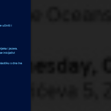
 učiniti i
jeka i jezera.
 inicijativi
plastiku s dna (na