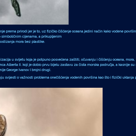
prema prirodi jer je to, uz fizičko čišćenje oceana jedini način kako vodene površine
e po simboličnim cijenama, a prikupljenim
postizanja mora bez plastike.
ija u svijetu koja je potpuno posvećena zaštiti, očuvanju i čišćenju oceana, mora, ri
lberta II. koji je dobio prvu bijelu zastavu za čista morska područja, a kasnije su se
ije George Ivanov I brojni drugi.
u svijesti o važnosti problema onečišćenja vodenih površina kao što i fizički uklanja 