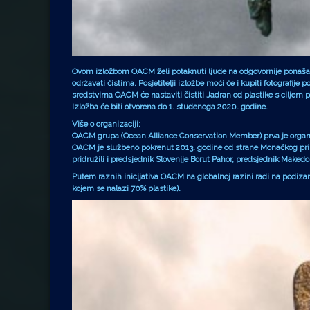
Ovom izložbom OACM želi potaknuti ljude na odgovornije ponašanje 
održavati čistima. Posjetitelji izložbe moći će i kupiti fotografij
sredstvima OACM će nastaviti čistiti Jadran od plastike s ciljem 
Izložba će biti otvorena do 1. studenoga 2020. godine.
Više o organizaciji:
OACM grupa (Ocean Alliance Conservation Member) prva je organizac
OACM je službeno pokrenut 2013. godine od strane Monačkog princa A
pridružili i predsjednik Slovenije Borut Pahor, predsjednik Makedon
Putem raznih inicijativa OACM na globalnoj razini radi na podizanj
kojem se nalazi 70% plastike).