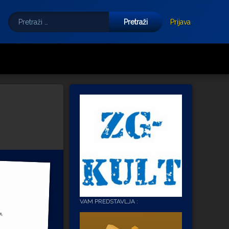
Pretraži:
Tube
E-mail
Prijava
VAM PREDSTAVLJA :