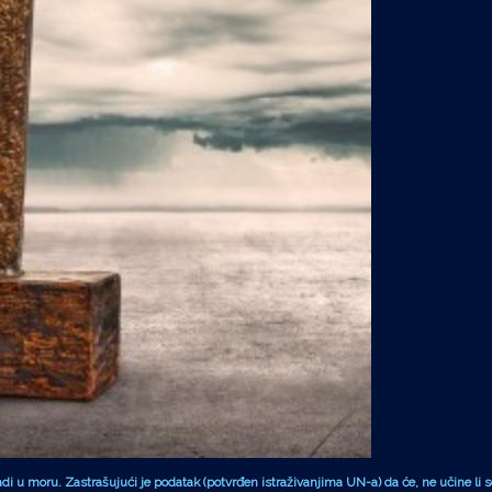
i u moru. Zastrašujući je podatak (potvrđen istraživanjima UN-a) da će, ne učine li s