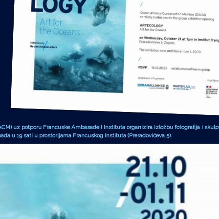
(OACM) uz potporu Francuske Ambasade I Instituta organizira izložbu fotografija i sku
opada u 19 sati u prostorijama Francuskog instituta (Preradovićeva 5).