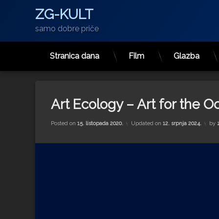
ZG-KULT
samo dobre priče
Stranica dana
Film
Glazba
Preskoči
na
sadržaj
Art Ecology – Art for the 
Posted on
15. listopada 2020.
Updated on
12. srpnja 2024.
by