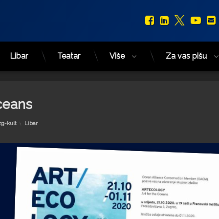
Facebook
LinkedIn
X.com
You
Libar
Teatar
Više
Za vas pišu
Oceans
Kategorije:
zg-kult
Libar