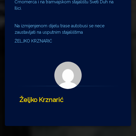
Črnomerca i na tramvajskom stajalištu Sveti Duh na
Ilici.
Na izmijenjenom dijelu trase autobusi se neće
zaustavljati na usputnim stajalištima
ŽELJKO KRZNARIĆ
Željko Krznarić