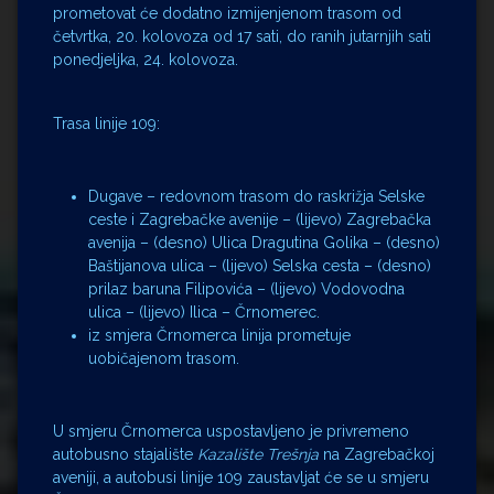
prometovat će dodatno izmijenjenom trasom od
četvrtka, 20. kolovoza od 17 sati, do ranih jutarnjih sati
ponedjeljka, 24. kolovoza.
Trasa linije 109:
Dugave – redovnom trasom do raskrižja Selske
ceste i Zagrebačke avenije – (lijevo) Zagrebačka
avenija – (desno) Ulica Dragutina Golika – (desno)
Baštijanova ulica – (lijevo) Selska cesta – (desno)
prilaz baruna Filipovića – (lijevo) Vodovodna
ulica – (lijevo) Ilica – Črnomerec.
iz smjera Črnomerca linija prometuje
uobičajenom trasom.
U smjeru Črnomerca uspostavljeno je privremeno
autobusno stajalište
Kazalište Trešnja
na Zagrebačkoj
aveniji, a autobusi linije 109 zaustavljat će se u smjeru