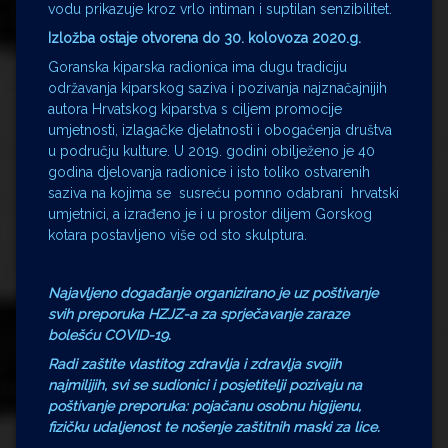
vodu prikazuje kroz vrlo intiman i suptilan senzibilitet.
Izložba ostaje otvorena do 30. kolovoza 2020.g.
Goranska kiparska radionica ima dugu tradiciju
održavanja kiparskog saziva i pozivanja najznačajnijih
autora Hrvatskog kiparstva s ciljem promocije
umjetnosti, izlagačke djelatnosti i obogaćenja društva
u području kulture. U 2019. godini obilježeno je 40
godina djelovanja radionice i isto toliko ostvarenih
saziva na kojima se susreću pomno odabrani hrvatski
umjetnici, a izrađeno je i u prostor diljem Gorskog
kotara postavljeno više od sto skulptura.
Najavljeno događanje organizirano je uz poštivanje
svih preporuka HZJZ-a za sprječavanje zaraze
bolešću COVID-19.
Radi zaštite vlastitog zdravlja i zdravlja svojih
najmilijih, svi se sudionici i posjetitelji pozivaju na
poštivanje preporuka: pojačanu osobnu higijenu,
fizičku udaljenost te nošenje zaštitnih maski za lice.