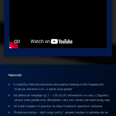
Najnovije:
U središtu Petrinje otvorena obnovljena Galerija Krsto Hegedušić:
Kultura vraćena kući, u samo srce grada!
Od petka do nedjelje (31.7. – 2.8.2026.) Arheološki muzej u Zagrebu
otvara vrata građanima: Besplatan ulaz kao zaklon od toplinskog vala
‘Ni med cvetjem ni pravice’ na Aleji hrvatskih sportskih velikana
“Rubikova kocka – složi svoju priču”, projekt nastao iz potrebe da se