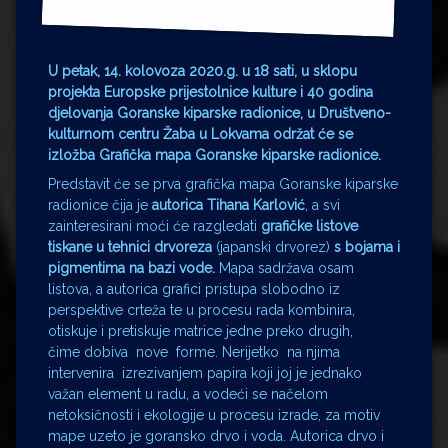
U petak, 14. kolovoza 2020.g. u 18 sati, u sklopu
projekta Europske prijestolnice kulture i 40 godina
djelovanja Goranske kiparske radionice, u Društveno-
kulturnom centru Žaba u Lokvama održat će se
izložba Grafička mapa Goranske kiparske radionice.
Predstavit će se prva grafička mapa Goranske kiparske
radionice čija je
autorica Tihana Karlović
, a svi
zainteresirani moći će razgledati
grafičke listove
tiskane u tehnici drvoreza
(japanski drvorez)
s bojama i
pigmentima na bazi vode.
Mapa sadržava osam
listova, a autorica grafici pristupa slobodno iz
perspektive crteža te u procesu rada kombinira,
otiskuje i pretiskuje matrice jedne preko drugih,
čime dobiva nove forme. Nerijetko na njima
intervenira izrezivanjem papira koji joj je jednako
važan element u radu, a vodeći se načelom
netoksičnosti i ekologije u procesu izrade, za motiv
mape uzeto je goransko drvo i voda. Autorica drvo i