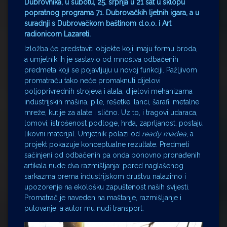
Dubrovnika, u subotu, 25. srpnja u 21 sat u sklopu
popratnog programa 71. Dubrovačkih ljetnih igara, a u
suradnji s Dubrovačkom baštinom d.o.o. i Art
radionicom Lazareti.
Izložba će predstaviti objekte koji imaju formu broda,
a umjetnik ih je sastavio od mnoštva odbačenih
predmeta koji se pojavljuju u novoj funkciji. Pažljivom
promatraču tako neće promaknuti dijelovi
poljoprivrednih strojeva i alata, dijelovi mehanizama
industrijskih mašina, pile, rešetke, lanci, šarafi, metalne
mreže, kutije za alate i slično. Uz to, i tragovi udaraca,
lomovi, istrošenost podloge, hrđa, zaprljanost, postaju
likovni materijal. Umjetnik polazi od
ready madea
, a
projekt pokazuje konceptualne rezultate. Predmeti
sačinjeni od odbačenih pa onda ponovno pronađenih
artikala nude dva razmišljanja: pored naglašenog
sarkazma prema industrijskom društvu nalazimo i
upozorenje na ekološku zapuštenost naših svijesti.
Promatrač je naveden na maštanje, razmišljanje i
putovanje, a autor mu nudi transport.