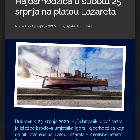
Hajdarhodžića u subotu 25.
Impressum
Milenko Strižak
srpnja na platou Lazareta
Drugi autori
Drugi autori
Kategorije:
Posted on
23. srpnja 2020.
by
zg-kult
Libar
Matea Andrić
Ljiljana Lekanić-Kljaić
Željko Krznarić
Mario Lovreković
Miroslav Šantek
Dubrovnik, 23. srpnja 2020. – „Dubrovnik plovi“ naziv
je izložbe brodova umjetnika Igora Hajdarhodžića koja
će biti otvorena na platou Lazareta – kreativne četvrti