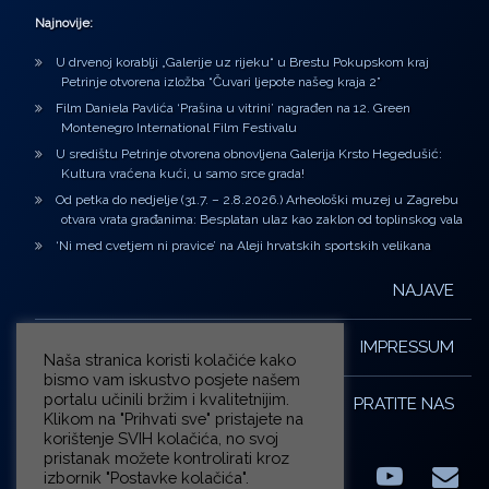
Najnovije:
U drvenoj korablji „Galerije uz rijeku“ u Brestu Pokupskom kraj
Petrinje otvorena izložba “Čuvari ljepote našeg kraja 2”
Film Daniela Pavlića ‘Prašina u vitrini’ nagrađen na 12. Green
Montenegro International Film Festivalu
U središtu Petrinje otvorena obnovljena Galerija Krsto Hegedušić:
Kultura vraćena kući, u samo srce grada!
Od petka do nedjelje (31.7. – 2.8.2026.) Arheološki muzej u Zagrebu
otvara vrata građanima: Besplatan ulaz kao zaklon od toplinskog vala
‘Ni med cvetjem ni pravice’ na Aleji hrvatskih sportskih velikana
NAJAVE
IMPRESSUM
Naša stranica koristi kolačiće kako
bismo vam iskustvo posjete našem
portalu učinili bržim i kvalitetnijim.
PRATITE NAS
Klikom na "Prihvati sve" pristajete na
korištenje SVIH kolačića, no svoj
pristanak možete kontrolirati kroz
izbornik "Postavke kolačića".
Facebook
LinkedIn
YouTub
E-m