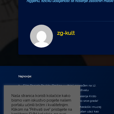
higijenu, fizičku udaljenost te nošenje zaštitnih maski 
zg-kult
Najnovije:
Film Daniela Pavlića ‘Prašina u vitrini’ nagrađen na 12.
Green Montenegro International Film Festivalu
Naša stranica koristi kolačiće kako
U središtu Petrinje otvorena obnovljena Galerija Krsto
bismo vam iskustvo posjete našem
Hegedušić: Kultura vraćena kući, u samo srce grada!
portalu učinili bržim i kvalitetnijim.
Od petka do nedjelje (31.7. – 2.8.2026.) Arheološki muzej
Klikom na "Prihvati sve" pristajete na
u Zagrebu otvara vrata građanima: Besplatan ulaz kao
korištenje SVIH kolačića, no svoj