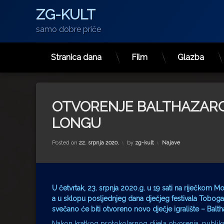
ZG-KULT
samo dobre priče
Stranica dana
Film
Glazba
Preskoči
na
sadržaj
OTVORENJE BALTHAZAR
LONGU
Kategorije:
Posted on
22. srpnja 2020.
by
zg-kult
Najave
U četvrtak, 23. srpnja 2020.g. u 19 sati na riječkom M
a u sklopu posljednjeg dana dječjeg festivala Tobogan
svečano će biti otvoreno novo dječje igralište – Balt
Nakon kratkog protokolarnog dijela otvorenja, publik