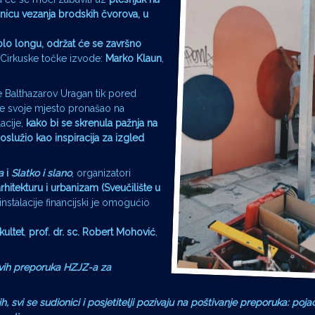
ionicu vezanja brodskih čvorova, u
olo longu, održat će se završno
 Cirkuske točke izvode:
Marko Klaun
,
te Balthazarov Uragan tik pored
 je svoje mjesto pronašao na
acije,
kako bi se skrenula pažnja na
oslužio kao inspiracija za izgled
ća
i
Slatko i slano
, organizatori
rhitekturu i urbanizam (Sveučilište u
 instalacije financijski je omogućio
kultet
,
prof. dr. sc. Robert Mohović
,
svih preporuka HZJZ-a za
ijih, svi se sudionici i posjetitelji pozivaju na poštivanje preporuka: po