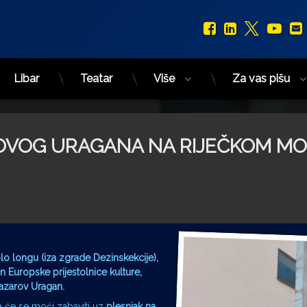
Facebook
LinkedIn
X.com
You
Libar
Teatar
Više
Za vas pišu
OVOG URAGANA NA RIJEČKOM M
olo longu (iza zgrade Dezinskekcije),
 Europske prijestolnice kulture,
hazarov Uragan.
a će se moći zabaviti uz
plesnjak na