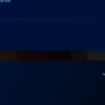
za lice.
N