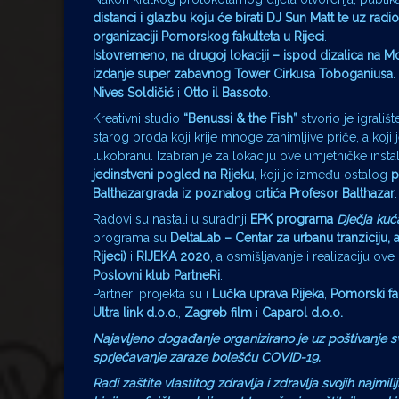
distanci i glazbu koju će birati DJ Sun Matt te uz rad
organizaciji Pomorskog fakulteta u Rijeci
.
Istovremeno, na drugoj lokaciji – ispod dizalica na M
izdanje super zabavnog Tower Cirkusa Toboganiusa
.
Nives Soldičić
i
Otto il Bassoto
.
Kreativni studio
“Benussi & the Fish”
stvorio je igrališ
starog broda koji krije mnoge zanimljive priče, a koji
lukobranu. Izabran je za lokaciju ove umjetničke instal
jedinstveni pogled na Rijeku
, koji je između ostalog
p
Balthazargrada iz poznatog crtića Profesor Balthazar
.
Radovi su nastali u suradnji
EPK programa
Dječja ku
programa su
DeltaLab – Centar za urbanu tranziciju, a
Rijeci)
i
RIJEKA 2020
, a osmišljavanje i realizaciju ove
Poslovni klub PartneRi
.
Partneri projekta su i
Lučka uprava Rijeka
,
Pomorski fa
Ultra link d.o.o.
,
Zagreb film
i
Caparol d.o.o.
Najavljeno događanje organizirano je uz poštivanje 
sprječavanje zaraze bolešću COVID-19.
Radi zaštite vlastitog zdravlja i zdravlja svojih najmil