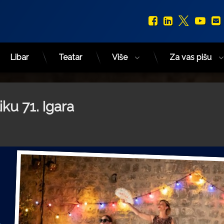
Facebook
LinkedIn
X.com
You
Libar
Teatar
Više
Za vas pišu
iku 71. Igara