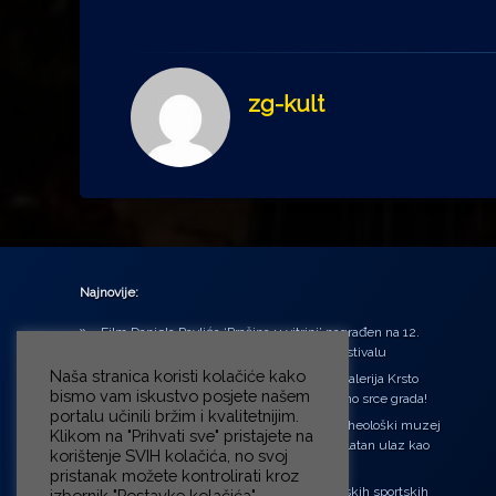
zg-kult
Najnovije:
Film Daniela Pavlića ‘Prašina u vitrini’ nagrađen na 12.
Green Montenegro International Film Festivalu
Naša stranica koristi kolačiće kako
U središtu Petrinje otvorena obnovljena Galerija Krsto
bismo vam iskustvo posjete našem
Hegedušić: Kultura vraćena kući, u samo srce grada!
portalu učinili bržim i kvalitetnijim.
Od petka do nedjelje (31.7. – 2.8.2026.) Arheološki muzej
Klikom na "Prihvati sve" pristajete na
u Zagrebu otvara vrata građanima: Besplatan ulaz kao
korištenje SVIH kolačića, no svoj
zaklon od toplinskog vala
pristanak možete kontrolirati kroz
‘Ni med cvetjem ni pravice’ na Aleji hrvatskih sportskih
izbornik "Postavke kolačića".