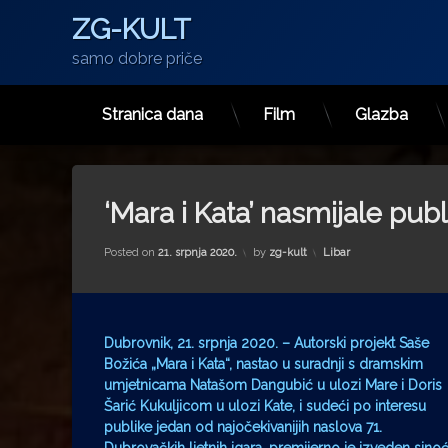
ZG-KULT
samo dobre priče
Stranica dana
Film
Glazba
Preskoči
na
sadržaj
‘Mara i Kata’ nasmijale publ
Kategorije:
Posted on
21. srpnja 2020.
by
zg-kult
Libar
Dubrovnik, 21. srpnja 2020. – Autorski projekt Saše
Božića „Mara i Kata“, nastao u suradnji s dramskim
umjetnicama Natašom Dangubić u ulozi Mare i Doris
Šarić Kukuljicom u ulozi Kate, i sudeći po interesu
publike jedan od najočekivanijih naslova 71.