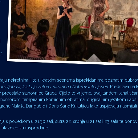
,
i
“.
prodaju nekretnina, i to u kratkim scenama isprekidanima poznatim dubr
are ljubavi
,
Izišla je zelena naranča
i
Dubrovačka jesen
. Predstava na 
preostale stanovnice Grada. Cijelo to vrijeme, ovaj tandem „analitičark
čnim humorom, tempiranim komičnim obratima, originalnim jezikom i ap
e Nataša Dangubić i Doris Šarić Kukuljica lako uspijevaju nasmijati 
ja s početkom u 21.30 sati, sutra 22. srpnja u 21 sat i 23 sata te ponovn
ve ulaznice su rasprodane.