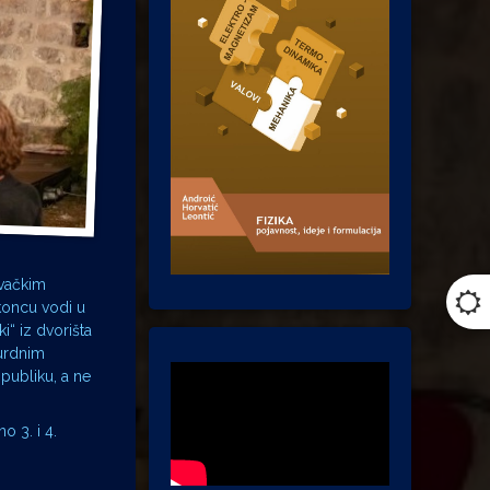
ovačkim
koncu vodi u
i“ iz dvorišta
surdnim
publiku, a ne
o 3. i 4.