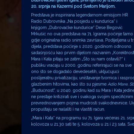
Dubrovačkih ljetnih igara, premijerno je izveden sinoć
20. srpnja na Kazermi pod Svetom Marijom.
Predstava je inspirirana legendarnom emisijom HR
Radio Dubrovnika „Na posjedu u kundurica“ i
knjigom „Dubrovačke kundurice“ Dese Begović
Mrkušić no ova predstava na 71. Igrama počinje tamo
gdje originalna radio snimka završava. Podijeljena u tr
dijela, predstava počinje s 2020. godinom odnosno
sadašnjošću kao prvim dijelom nazvanim „Korektnost
Mara i Kata pitaju se zatim „Što su nam ostavili?“ i
publiku vraćaju u 2000. godinu referirajući se na sve
ono što se događalo devedesetih, uključujući
poslijeratnu privatizaciju, uništavanje tvornica i ras
glazbenim hitovima, kao što su pjesme
Adio Mare
,
St
„Budućnost“, u 2040. godinu kad su Mara i Kata jedine 
ne prestaje kritizirati sve i svakoga svojim specifi
prevrednovanjem pojma mudrosti svakodnevnice. Uigran
propuštaju se našaliti i na vlastiti račun.
„Mara i Kata“ na programu su 71. Igara večeras 21. srpn
kolovoza u 21.30 sati te 5. kolovoza u 21 i 23 sata. S