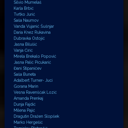
Silvio Mumelaš
Karla Brbić
Tvrtko Jurić
Saša Naumov
Vanda Vujanić Šušnjar
Daria Knez Rukavina
Dubravka Ostojić
Jasna Bilušić
Vanja Ćirić
Mirela Brekalo Popović
Jasna Palić Picukarić
Đani Stipaničev
Saša Buneta
Adalbert Turner- Juci
Gorana Marin
Vesna Ravenšćak Lozić
Amanda Prenkaj
Dunja Fajdić
Milena Pajić
Dragutin Dražen Slopšek
Marko Hergešić