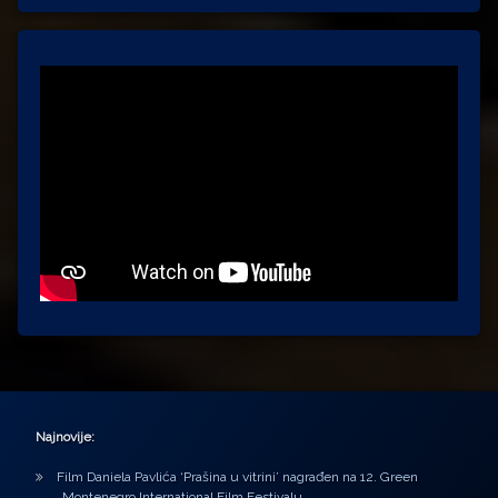
Najnovije:
Film Daniela Pavlića ‘Prašina u vitrini’ nagrađen na 12. Green
Montenegro International Film Festivalu