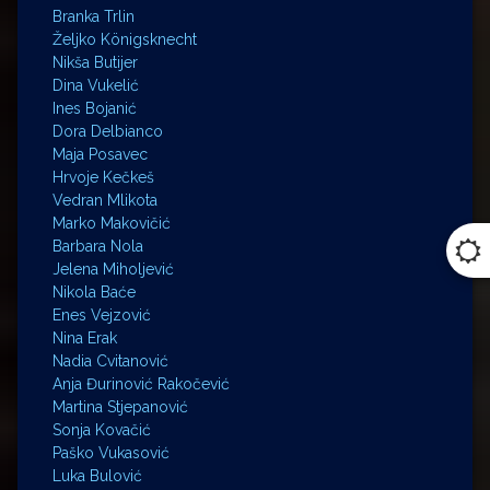
Branka Trlin
Željko Königsknecht
Nikša Butijer
Dina Vukelić
Ines Bojanić
Dora Delbianco
Maja Posavec
Hrvoje Kečkeš
Vedran Mlikota
Marko Makovičić
Barbara Nola
Jelena Miholjević
Nikola Baće
Enes Vejzović
Nina Erak
Nadia Cvitanović
Anja Đurinović Rakočević
Martina Stjepanović
Sonja Kovačić
Paško Vukasović
Luka Bulović