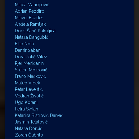
Milica Manojlović
Adrian Pezdirc
Milivoj Beader
Anđela Ramljak
Doris Šarić Kukuljica
Nataša Dangubić
Filip Nola
Damir Šaban
Dora Polić Vitez
Pjer Meničanin
Sreten Mokrović
Frano Mašković
Mateo Videk
Petar Leventić
Vedran Živolić
Ugo Korani
Petra Svrtan
Katarina Bistrović Darvaš
Jasmin Telalović
Nataša Dorčić
Zoran Čubrilo