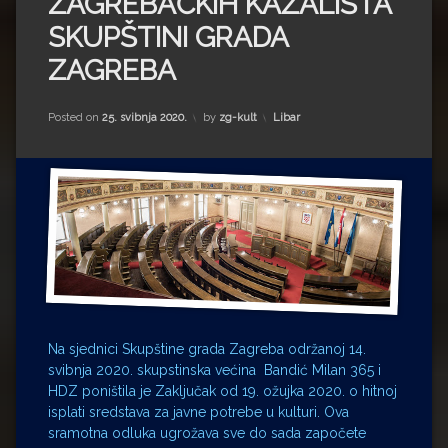
ZAGREBAČKIH KAZALIŠTA
Impressum
Milenko Strižak
SKUPŠTINI GRADA
Drugi autori
Drugi autori
ZAGREBA
Matea Andrić
Kategorije:
Posted on
25. svibnja 2020.
by
zg-kult
Libar
Ljiljana Lekanić-Kljaić
Željko Krznarić
Mario Lovreković
Miroslav Šantek
Na sjednici Skupštine grada Zagreba održanoj 14.
svibnja 2020. skupstinska većina Bandić Milan 365 i
HDZ poništila je Zaključak od 19. ožujka 2020. o hitnoj
isplati sredstava za javne potrebe u kulturi. Ova
sramotna odluka ugrožava sve do sada započete