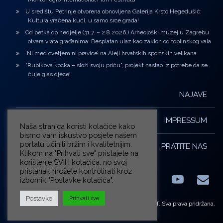
U središtu Petrinje otvorena obnovljena Galerija Krsto Hegedušić:
Kultura vraćena kući, u samo srce grada!
Od petka do nedjelje (31.7. – 2.8.2026.) Arheološki muzej u Zagrebu
otvara vrata građanima: Besplatan ulaz kao zaklon od toplinskog vala
‘Ni med cvetjem ni pravice’ na Aleji hrvatskih sportskih velikana
“Rubikova kocka – složi svoju priču”, projekt nastao iz potrebe da se
čuje glas djece!
NAJAVE
IMPRESSUM
Naša stranica koristi kolačiće kako
bismo vam iskustvo posjete našem
portalu učinili bržim i kvalitetnijim.
PRATITE NAS
Klikom na "Prihvati sve" pristajete na
korištenje SVIH kolačića, no svoj
pristanak možete kontrolirati kroz
izbornik "Postavke kolačića".
Facebook
LinkedIn
YouTub
E-m
X.com
Postavke
Prihvati sve
© ZG-KULT. Sva prava pridržana.