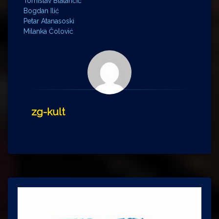
Tomislav Blatančić
Bogdan Ilić
Petar Atanasoski
Milanka Čolović
zg-kult