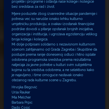
projekte i programe i ostavlja naše kolege i kolegice
bez sredstava za rad i život.
Mjere poduzete zbog izvanredne situacije pandemije i
potresa već su narušile ionako krhku kulturno
umjetničku produkciju, a ovakav izostanak financijske
podrške dovodi u pitanje opstanak brojnih inicijativa,
organizacija i institucija, i ugrožava egzistenciju velikog
broja kolega i kolegica.
Mi dolje potpisani solidarno s nezavisnom kulturnom
scenom zahtijevamo od Grada Zagreba i Skupštine da
postupe prema ranije donesenoj odluci i hitno isplate
odobrena programska sredstva prema rezultatima
natječaja za javne potrebe u kulturi svim subjektima
kojima su ta sredstva odobrena, a ne selektivno kako
je najavljeno, i time omoguće nastavak ionako
otežanog rada kulturne scene u Zagrebu.
Hrvojka Begović
Urša Raukar
Mia Melcher
Barbara Prpić
Dado Ćosić