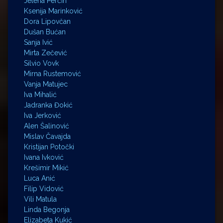
Jelena Perčin
Ksenija Marinković
Dora Lipovčan
Dušan Bućan
Sanja Ivić
Mirta Zečević
Silvio Vovk
Mirna Rustemović
Vanja Matujec
Iva Mihalić
Jadranka Đokić
Iva Jerković
Alen Šalinović
Mislav Čavajda
Kristijan Potočki
Ivana Ivković
Krešimir Mikić
Luca Anić
Filip Vidović
Vili Matula
Linda Begonja
Elizabeta Kukić