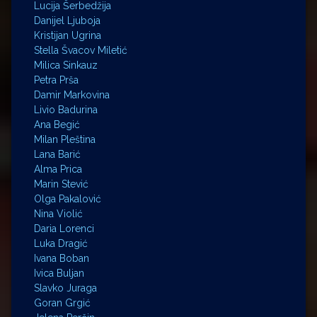
Lucija Šerbedžija
Danijel Ljuboja
Kristijan Ugrina
Stella Švacov Miletić
Milica Sinkauz
Petra Prša
Damir Markovina
Livio Badurina
Ana Begić
Milan Pleština
Lana Barić
Alma Prica
Marin Stević
Olga Pakalović
Nina Violić
Daria Lorenci
Luka Dragić
Ivana Boban
Ivica Buljan
Slavko Juraga
Goran Grgić