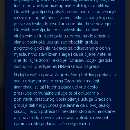
tražim od predsjednice uprave Holdinga i direktora
Gradskih groblja da pokažu zdrav razum i suosjećanje
sa svojim sugrađanima i u ovoj teškoj situaciji koja nas
je sve zadesila, donesu žurnu odluku da se novi cjenik
Gradskih groblja, kojim su višestruko, u nekim
slučajevima i tri-četiri puta u odnosu na dosadašnje
stanje, poskupile usluge zagrebačkih groblja,
pogotovo godišnje naknade za održavanje grobnih
mjesta, hitno stavi izvan snage i da se cijene vrate na
one do rujna 2019.“, rekao je Tomislav Stojak, gradski
zastupnik i predsjednik HNS-a Grada Zagreba.
Na taj bi način uprava Zagrebačkog holdinga pokazala
svoju odgovornost prema Zagrepčanima koji
financiraju isti taj Holding plaćajući vrlo često
preskupe komunalne usluge te bi odlukom o
poništenju drastičnog poskupljenja usluga Gradskih
groblja dali mogućnost građanima da u ovoj teškoj
situaciji nakon potresa tih nekoliko stotina kuna ostane
u njihovim domovima za nabavu potrebnih životnih
namirnica, što je danas i više nego važno.