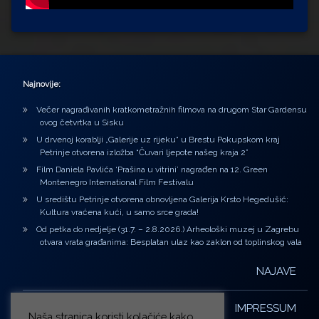
Najnovije:
Večer nagrađivanih kratkometražnih filmova na drugom Star Gardensu
ovog četvrtka u Sisku
U drvenoj korablji „Galerije uz rijeku“ u Brestu Pokupskom kraj
Petrinje otvorena izložba “Čuvari ljepote našeg kraja 2”
Film Daniela Pavlića ‘Prašina u vitrini’ nagrađen na 12. Green
Montenegro International Film Festivalu
U središtu Petrinje otvorena obnovljena Galerija Krsto Hegedušić:
Kultura vraćena kući, u samo srce grada!
Od petka do nedjelje (31.7. – 2.8.2026.) Arheološki muzej u Zagrebu
otvara vrata građanima: Besplatan ulaz kao zaklon od toplinskog vala
NAJAVE
IMPRESSUM
Naša stranica koristi kolačiće kako