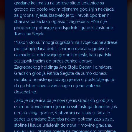
građane kojima su na adrese stigle uplatnice sa
gotoco sto posto većim cijenama godišnjih naknada
za grobna mjesta. Izazvalo je to i revolt oporbenih
stranaka pa se tako oglasio i zagrebački HNS čije
priopćenje potpisuje predsjednik i gradski zastupnik
Tomislav Stojak.
“Nakon što su mnogi sugrađani na svoje kućne adrese
posljednjih dana dobili iznimno uvećane godišnje
naknade za održavanje grobnih mjesta, kao gradski
zastupnik tražim od predsjednice Uprave
Zagrebačkog holdinga Ane Stojić Deban i direktora
Gradskih groblja Patrika Šegote da žurno donesu
odluku o poništenju novog cjenika o poskupljenju te
da ga hitno stave izvan snage i cijene vrate na
dosadašnje.
„Iako je činjenica da je novi cjenik Gradskih groblja s
iznimno povećanim cijenama svih usluga donesen još
u rujnu 2019. godine, s obzirom na situaciju koja je
zadesila građane Zagreba nakon potresa 22.3.2020.,
stotine i tisuće uništenih domova i imovine građana,
uključujući i grobna mjesta na zagrebačkim grobljima,