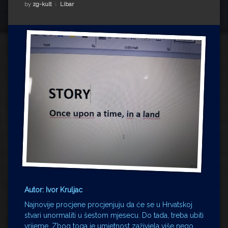
Impressum
Milenko Strižak
Kategorije:
by
zg-kult
Libar
Drugi autori
Drugi autori
Matea Andrić
Ljiljana Lekanić-Kljaić
Željko Krznarić
Mario Lovreković
Miroslav Šantek
Autor: Ivor Kruljac
Najnovije procjene procjenjuju da će se u Hrvatskoj
stvari unormaliti u šestom mjesecu. Do tada, treba ubiti
vrijeme. Zbog toga je umjetnost zaživjela više nego