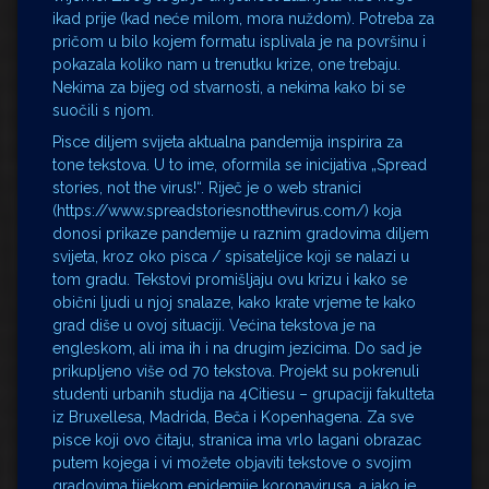
ikad prije (kad neće milom, mora nuždom). Potreba za
pričom u bilo kojem formatu isplivala je na površinu i
pokazala koliko nam u trenutku krize, one trebaju.
Nekima za bijeg od stvarnosti, a nekima kako bi se
suočili s njom.
Pisce diljem svijeta aktualna pandemija inspirira za
tone tekstova. U to ime, oformila se inicijativa „Spread
stories, not the virus!“. Riječ je o web stranici
(https://www.spreadstoriesnotthevirus.com/) koja
donosi prikaze pandemije u raznim gradovima diljem
svijeta, kroz oko pisca / spisateljice koji se nalazi u
tom gradu. Tekstovi promišljaju ovu krizu i kako se
obični ljudi u njoj snalaze, kako krate vrjeme te kako
grad diše u ovoj situaciji. Većina tekstova je na
engleskom, ali ima ih i na drugim jezicima. Do sad je
prikupljeno više od 70 tekstova. Projekt su pokrenuli
studenti urbanih studija na 4Citiesu – grupaciji fakulteta
iz Bruxellesa, Madrida, Beča i Kopenhagena. Za sve
pisce koji ovo čitaju, stranica ima vrlo lagani obrazac
putem kojega i vi možete objaviti tekstove o svojim
gradovima tijekom epidemije koronavirusa, a iako je