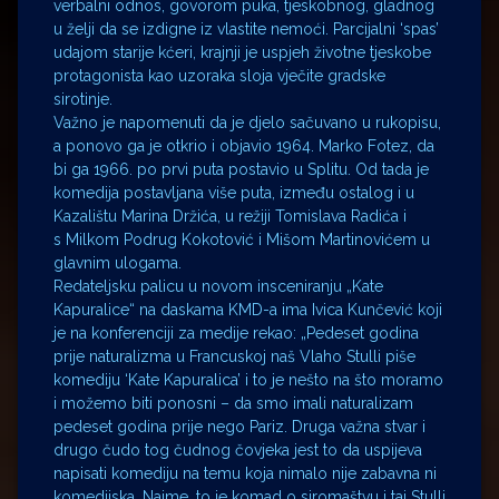
verbalni odnos, govorom puka, tjeskobnog, gladnog
u želji da se izdigne iz vlastite nemoći. Parcijalni ‘spas’
udajom starije kćeri, krajnji je uspjeh životne tjeskobe
protagonista kao uzoraka sloja vječite gradske
sirotinje.
Važno je napomenuti da je djelo sačuvano u rukopisu,
a ponovo ga je otkrio i objavio 1964. Marko Fotez, da
bi ga 1966. po prvi puta postavio u Splitu. Od tada je
komedija postavljana više puta, između ostalog i u
Kazalištu Marina Držića, u režiji Tomislava Radića i
s Milkom Podrug Kokotović i Mišom Martinovićem u
glavnim ulogama.
Redateljsku palicu u novom insceniranju „Kate
Kapuralice“ na daskama KMD-a ima Ivica Kunčević koji
je na konferenciji za medije rekao: „Pedeset godina
prije naturalizma u Francuskoj naš Vlaho Stulli piše
komediju ‘Kate Kapuralica’ i to je nešto na što moramo
i možemo biti ponosni – da smo imali naturalizam
pedeset godina prije nego Pariz. Druga važna stvar i
drugo čudo tog čudnog čovjeka jest to da uspijeva
napisati komediju na temu koja nimalo nije zabavna ni
komedijska. Naime, to je komad o siromaštvu i taj Stulli