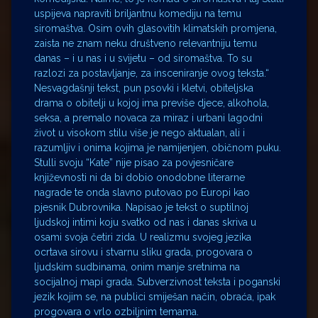
uspijeva napraviti briljantnu komediju na temu
siromaštva. Osim ovih glasovitih klimatskih promjena,
zaista ne znam neku društveno relevantniju temu
danas – i u nas i u svijetu – od siromaštva. To su
razlozi za postavljanje, za insceniranje ovog teksta.“
Nesvagdašnji tekst, pun psovki i kletvi, obiteljska
drama o obitelji u kojoj ima previše djece, alkohola,
seksa, a premalo novaca za miraz i urbani lagodni
život u visokom stilu više je nego aktualan, ali i
razumljiv i onima kojima je namijenjen, običnom puku.
Stulli svoju “Kate” nije pisao za povjesničare
književnosti ni da bi dobio onodobne literarne
nagrade te onda slavno putovao po Europi kao
pjesnik Dubrovnika. Napisao je tekst o suptilnoj
ljudskoj intimi koju svatko od nas i danas skriva u
osami svoja četiri zida. U realizmu svojeg jezika
ocrtava sirovu i stvarnu sliku grada, progovara o
ljudskim sudbinama, onim manje sretnima na
socijalnoj mapi grada. Subverzivnost teksta i poganski
jezik kojim se, na publici smiješan način, obraća, ipak
progovara o vrlo ozbiljnim temama.