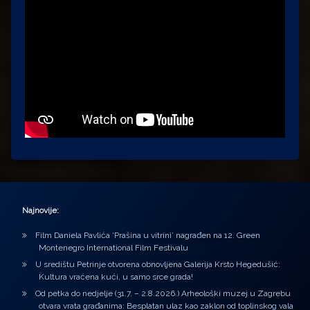
Najnovije:
Film Daniela Pavlića ‘Prašina u vitrini’ nagrađen na 12. Green
Montenegro International Film Festivalu
U središtu Petrinje otvorena obnovljena Galerija Krsto Hegedušić:
Kultura vraćena kući, u samo srce grada!
Od petka do nedjelje (31.7. – 2.8.2026.) Arheološki muzej u Zagrebu
otvara vrata građanima: Besplatan ulaz kao zaklon od toplinskog vala