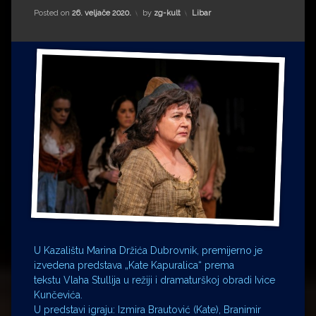
Impressum
Milenko Strižak
Kategorije:
Posted on
26. veljače 2020.
by
zg-kult
Libar
Drugi autori
Drugi autori
Matea Andrić
Ljiljana Lekanić-Kljaić
Željko Krznarić
Mario Lovreković
Miroslav Šantek
U Kazalištu Marina Držića Dubrovnik, premijerno je
izvedena predstava „Kate Kapuralica“ prema
tekstu Vlaha Stullija u režiji i dramaturškoj obradi Ivice
Kunčevića.
U predstavi igraju: Izmira Brautović (Kate), Branimir