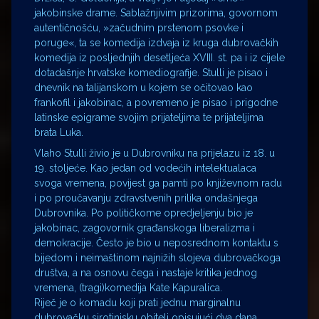
jakobinske drame. Sablažnjivim prizorima, govornom
autentičnošću, »začudnim prstenom psovke i
poruge«, ta se komedija izdvaja iz kruga dubrovačkih
komedija iz posljednjih desetljeća XVIII. st. pa i iz cijele
dotadašnje hrvatske komediografije. Stulli je pisao i
dnevnik na talijanskom u kojem se očitovao kao
frankofil i jakobinac, a povremeno je pisao i prigodne
latinske epigrame svojim prijateljima te prijateljima
brata Luka.
Vlaho Stulli živio je u Dubrovniku na prijelazu iz 18. u
19. stoljeće. Kao jedan od vodećih intelektualaca
svoga vremena, povijest ga pamti po književnom radu
i po proučavanju zdravstvenih prilika ondašnjega
Dubrovnika. Po političkome opredjeljenju bio je
jakobinac, zagovornik građanskoga liberalizma i
demokracije. Često je bio u neposrednom kontaktu s
bijedom i neimaštinom najnižih slojeva dubrovačkoga
društva, a na osnovu čega i nastaje kritika jednog
vremena, (tragi)komedija Kate Kapuralica.
Riječ je o komadu koji prati jednu marginalnu
dubrovačku sirotinjsku obitelj opisujući dva dana