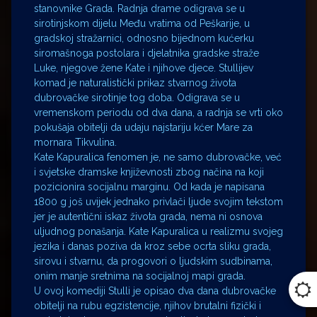
stanovnike Grada. Radnja drame odigrava se u
sirotinjskom dijelu Među vratima od Peškarije, u
gradskoj stražarnici, odnosno bijednom kućerku
siromašnoga postolara i djelatnika gradske straže
Luke, njegove žene Kate i njihove djece. Stullijev
komad je naturalistički prikaz stvarnog života
dubrovačke sirotinje tog doba. Odigrava se u
vremenskom periodu od dva dana, a radnja se vrti oko
pokušaja obitelji da udaju najstariju kćer Mare za
mornara Tikvulina.
Kate Kapuralica fenomen je, ne samo dubrovačke, već
i svjetske dramske književnosti zbog načina na koji
pozicionira socijalnu marginu. Od kada je napisana
1800 g još uvijek jednako privlači ljude svojim tekstom
jer je autentični iskaz života grada, nema ni osnova
uljudnog ponašanja. Kate Kapuralica u realizmu svojeg
jezika i danas poziva da kroz sebe ocrta sliku grada,
sirovu i stvarnu, da progovori o ljudskim sudbinama,
onim manje sretnima na socijalnoj mapi grada.
U ovoj komediji Stulli je opisao dva dana dubrovačke
obitelji na rubu egzistencije, njihov brutalni fizički i