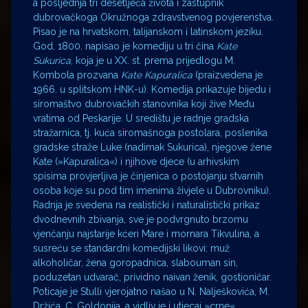
a posljednja tri desetljeća života i zastupnik
dubrovačkoga Okružnoga zdravstvenog povjerenstva.
Pisao je na hrvatskom, talijanskom i latinskom jeziku.
God. 1800. napisao je komediju u tri čina
Kate
Sukurica
, koja je u XX. st. prema prijedlogu M.
Kombola prozvana
Kate Kapuralica
(praizvedena je
1966. u splitskom HNK-u). Komedija prikazuje bijedu i
siromaštvo dubrovačkih stanovnika koji žive Među
vratima od Peskarije. U središtu je radnje gradska
stražarnica, tj. kuća siromašnoga postolara, poslenika
gradske straže Luke (nadimak Sukurica), njegove žene
Kate (»Kapuralica«) i njihove djece (u arhivskim
spisima provjerljiva je činjenica o postojanju stvarnih
osoba koje su pod tim imenima živjele u Dubrovniku).
Radnja je svedena na realistički i naturalistički prikaz
dvodnevnih zbivanja, sve je podvrgnuto brzomu
vjenčanju najstarije kćeri Mare i mornara Tikvulina, a
susreću se standardni komedijski likovi: muž
alkoholičar, žena goropadnica, slabouman sin,
poduzetan udvarač, prividno naivan ženik, gostioničar.
Poticaje je Stulli vjerojatno našao u N. Nalješkovića, M.
Držića, C. Goldonija, a vidljv je i utjecaj »crne«