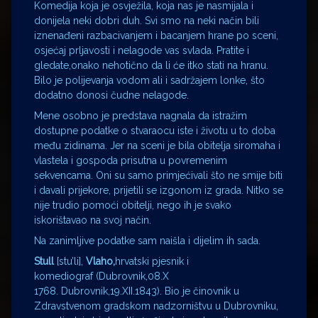
Komedija koja je osvježila, koja nas je nasmijala i
donijela neki dobri duh. Svi smo na neki način bili
iznenađeni razbacivanjem i bacanjem hrane po sceni,
osjećaj prljavosti i nelagode vas svlada. Pratite i
gledate,onako nehotično da li će itko stati na hranu.
Bilo je polijevanja vodom ali i sadržajem lonke, što
dodatno donosi čudne nelagode.
Mene osobno je predstava nagnala da istražim
dostupne podatke o stvaraocu iste i životu u to doba
među zidinama. Jer na sceni je bila obitelja siromaha i
vlastela i gospoda prisutna u povremenim
sekvencama. Oni su samo primjećivali što ne smije biti
i davali prijekore, prijetili se izgonom iz grada. Nitko se
nije trudio pomoći obitelji, nego ih je svako
iskorištavao na svoj način.
Na zanimljive podatke sam naišla i dijelim ih sada.
Stull
[stu’li],
Vlaho,
hrvatski pjesnik i
komediograf (Dubrovnik,08.X
1768. Dubrovnik,19.XII.1843). Bio je činovnik u
Zdravstvenom gradskom nadzorništvu u Dubrovniku,