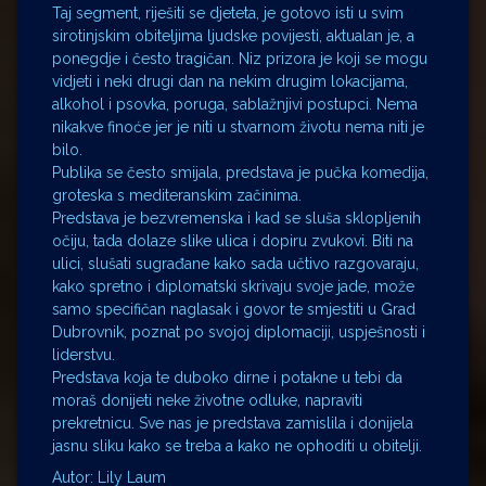
Taj segment, riješiti se djeteta, je gotovo isti u svim
sirotinjskim obiteljima ljudske povijesti, aktualan je, a
ponegdje i često tragičan. Niz prizora je koji se mogu
vidjeti i neki drugi dan na nekim drugim lokacijama,
alkohol i psovka, poruga, sablažnjivi postupci. Nema
nikakve finoće jer je niti u stvarnom životu nema niti je
bilo.
Publika se često smijala, predstava je pučka komedija,
groteska s mediteranskim začinima.
Predstava je bezvremenska i kad se sluša sklopljenih
očiju, tada dolaze slike ulica i dopiru zvukovi. Biti na
ulici, slušati sugrađane kako sada učtivo razgovaraju,
kako spretno i diplomatski skrivaju svoje jade, može
samo specifičan naglasak i govor te smjestiti u Grad
Dubrovnik, poznat po svojoj diplomaciji, uspješnosti i
liderstvu.
Predstava koja te duboko dirne i potakne u tebi da
moraš donijeti neke životne odluke, napraviti
prekretnicu. Sve nas je predstava zamislila i donijela
jasnu sliku kako se treba a kako ne ophoditi u obitelji.
Autor: Lily Laum