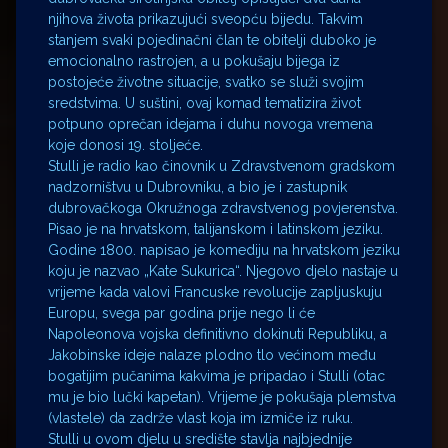
njihova života prikazujući sveopću bijedu. Takvim
stanjem svaki pojedinačni član te obitelji duboko je
emocionalno rastrojen, a u pokušaju bijega iz
postojeće životne situacije, svatko se služi svojim
sredstvima. U suštini, ovaj komad tematizira život
potpuno oprečan idejama i duhu novoga vremena
koje donosi 19. stoljeće.
Stulli je radio kao činovnik u Zdravstvenom gradskom
nadzorništvu u Dubrovniku, a bio je i zastupnik
dubrovačkoga Okružnoga zdravstvenog povjerenstva.
Pisao je na hrvatskom, talijanskom i latinskom jeziku.
Godine 1800. napisao je komediju na hrvatskom jeziku
koju je nazvao „Kate Sukurica“. Njegovo djelo nastaje u
vrijeme kada valovi Francuske revolucije zapljuskuju
Europu, svega par godina prije nego li će
Napoleonova vojska definitivno dokinuti Republiku, a
Jakobinske ideje nalaze plodno tlo većinom među
bogatijim pučanima kakvima je pripadao i Stulli (otac
mu je bio lučki kapetan). Vrijeme je pokušaja plemstva
(vlastele) da zadrže vlast koja im izmiče iz ruku.
Stulli u ovom djelu u središte stavlja najbjednije