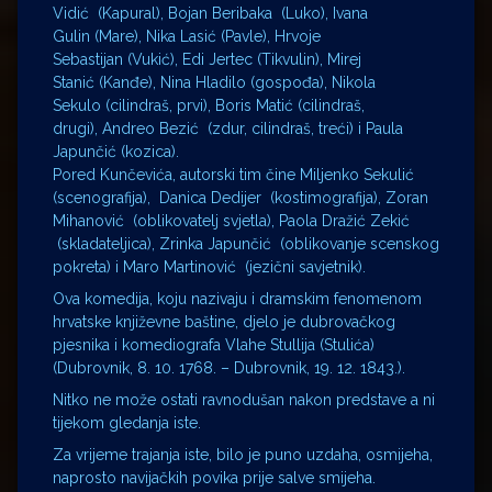
Vidić (Kapural), Bojan Beribaka (Luko), Ivana
Gulin (Mare), Nika Lasić (Pavle), Hrvoje
Sebastijan (Vukić), Edi Jertec (Tikvulin), Mirej
Stanić (Kanđe), Nina Hladilo (gospođa), Nikola
Sekulo (cilindraš, prvi), Boris Matić (cilindraš,
drugi), Andreo Bezić (zdur, cilindraš, treći) i Paula
Japunčić (kozica).
Pored Kunčevića, autorski tim čine Miljenko Sekulić
(scenografija), Danica Dedijer (kostimografija), Zoran
Mihanović (oblikovatelj svjetla), Paola Dražić Zekić
(skladateljica), Zrinka Japunčić (oblikovanje scenskog
pokreta) i Maro Martinović (jezični savjetnik).
Ova komedija, koju nazivaju i dramskim fenomenom
hrvatske književne baštine, djelo je dubrovačkog
pjesnika i komediografa Vlahe Stullija (Stulića)
(Dubrovnik, 8. 10. 1768. – Dubrovnik, 19. 12. 1843.).
Nitko ne može ostati ravnodušan nakon predstave a ni
tijekom gledanja iste.
Za vrijeme trajanja iste, bilo je puno uzdaha, osmijeha,
naprosto navijačkih povika prije salve smijeha.