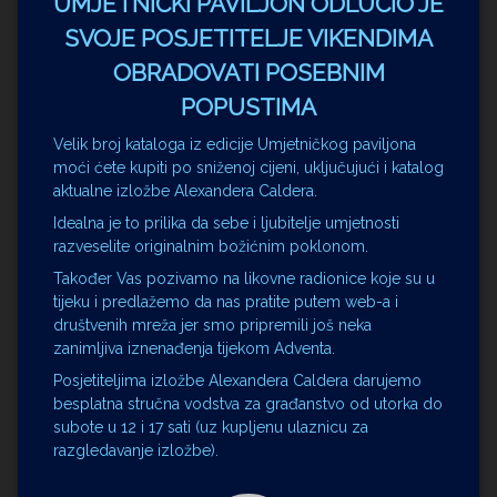
UMJETNIČKI PAVILJON ODLUČIO JE
SVOJE POSJETITELJE VIKENDIMA
OBRADOVATI POSEBNIM
POPUSTIMA
Velik broj kataloga iz edicije Umjetničkog paviljona
moći ćete kupiti po sniženoj cijeni, uključujući i katalog
aktualne izložbe Alexandera Caldera.
Idealna je to prilika da sebe i ljubitelje umjetnosti
razveselite originalnim
božićnim poklonom.
Također Vas pozivamo na likovne radionice koje su u
tijeku i predlažemo da nas pratite putem web-a i
društvenih mreža jer smo pripremili još neka
zanimljiva iznenađenja tijekom Adventa.
Posjetiteljima izložbe Alexandera Caldera darujemo
besplatna stručna vodstva za građanstvo od utorka do
subote u 12 i 17 sati (uz kupljenu ulaznicu za
razgledavanje izložbe).