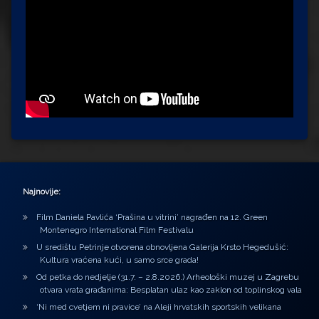
Najnovije:
Film Daniela Pavlića ‘Prašina u vitrini’ nagrađen na 12. Green
Montenegro International Film Festivalu
U središtu Petrinje otvorena obnovljena Galerija Krsto Hegedušić:
Kultura vraćena kući, u samo srce grada!
Od petka do nedjelje (31.7. – 2.8.2026.) Arheološki muzej u Zagrebu
otvara vrata građanima: Besplatan ulaz kao zaklon od toplinskog vala
‘Ni med cvetjem ni pravice’ na Aleji hrvatskih sportskih velikana