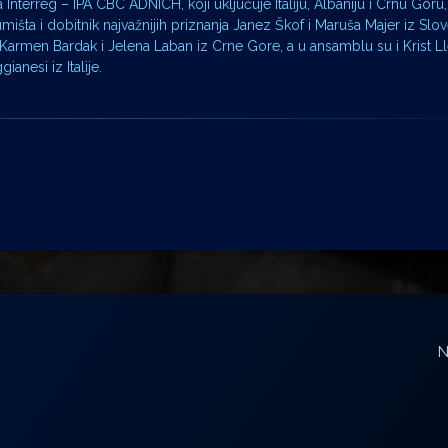
terreg – IPA CBC ADNICH, koji uključuje Italiju, Albaniju i Crnu Goru,
išta i dobitnik najvažnijih priznanja Janez Škof i Maruša Majer iz Slov
rmen Bardak i Jelena Laban iz Crne Gore, a u ansamblu su i Krist Lle
ianesi iz Italije.
N