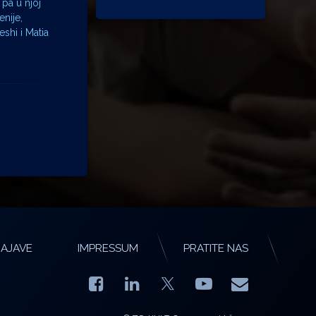
 pa u njoj
enije,
shi i Matia
AJAVE
IMPRESSUM
PRATITE NAS
Facebook
LinkedIn
YouTube
E-mail
X.com