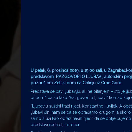
U petak, 6. prosinca 2019. u 19,00 sati, u Zagrebačk
predstavom RAZGOVORI O LJUBAVI, autorskim projekto
pozorištem Zetski dom na Cetinju iz Crne Gore.
Predstava se bavi ljubavlju, ali ne pitanjem – što je l
pričom”, pa su tako “Razgovori o ljubavi” komad koji da
“Ljubav u suštini traži riječi. Konstantno i uvijek. A
ljubavi čini nam se da se obraćamo drugom, a skoro u
samo služi kao odraz naših riječi: da se bolje čujemo 
predstavi redatelj Lorenci.