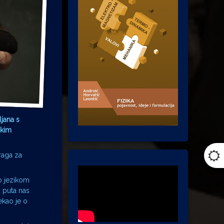
jana s
skim
traga za
mo jezikom
o puta nas
ekao je o