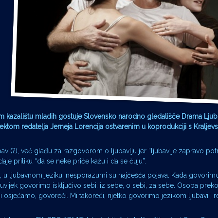
om kazalištu mladih gostuje Slovensko narodno gledališče Drama Ljubl
m redatelja Jerneja Lorencija ostvarenim u koprodukciji s Kraljev
jubav (?), već glađu za razgovorom o ljubavlju jer “ljubav je zapravo po
je priliku “da se neke priče kažu i da se čuju”.
 opet, u ljubavnom jeziku, nesporazumi su najčešća pojava. Kada govori
vijek govorimo isključivo sebi: iz sebe, o sebi, za sebe. Osoba prek
i osjećamo, govoreći. Mi takoreći, rijetko govorimo jezikom ljubavi”, r