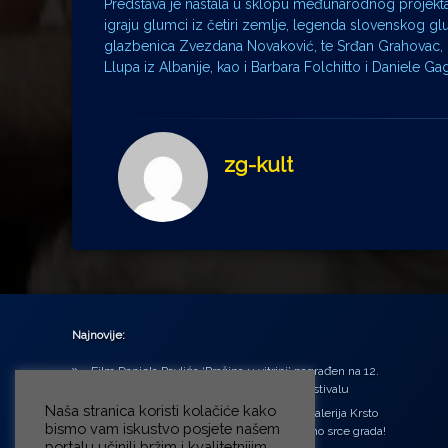
Predstava je nastala u sklopu međunarodnog projekta In
igraju glumci iz četiri zemlje, legenda slovenskog glum
glazbenica Zvezdana Novaković, te Srđan Grahovac, Ka
Llupa iz Albanije, kao i Barbara Folchitto i Daniele Gagg
zg-kult
Najnovije:
Film Daniela Pavlića ‘Prašina u vitrini’ nagrađen na 12.
Green Montenegro International Film Festivalu
Naša stranica koristi kolačiće kako
U središtu Petrinje otvorena obnovljena Galerija Krsto
bismo vam iskustvo posjete našem
Hegedušić: Kultura vraćena kući, u samo srce grada!
portalu učinili bržim i kvalitetnijim.