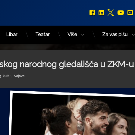
Facebook
LinkedIn
X.com
You
Libar
Teatar
Više
Za vas pišu
enskog narodnog gledališča u ZKM-u
Kategorije:
g-kult
Najave