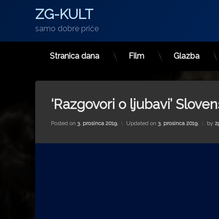
ZG-KULT
samo dobre priče
Stranica dana
Film
Glazba
Preskoči
na
sadržaj
‘Razgovori o ljubavi’ Slov
Posted on
3. prosinca 2019.
Updated on
3. prosinca 2019.
by
z