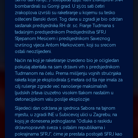
bombardirali su Gornji grad. U 15:01 sati četiri
zrakoplova izvršili su raketiranje u kojemu su teško
oštećeni Banski dvori. Tog dana u zgradi je bio održan
sastanak predsjednika RH dr. sc. Franje Tuđmana s
tadašnjim predsjednikom Predsjedništva SFRJ
Stjepanom Mesićem i predsjednikom Saveznog
izvršnog vijeća Antom Markovićem, koji su srećom
ostali neozlijeđeni.
Način na koji je raketiranje izvedeno bio je očigledan
pokušaj atentata na sam državni vrh s predsjednikom
Tuđmanom na čelu. Prema mišljenju vojnih stručnjaka
raketa koje je eksplodirala 5 metara od tla nije imala za
cilj rušenje zgrade već nanošenje maksimalnih
ljudskih žrtava izuzetno visokim tlakom nastalim u
detonacijskom valu poslije eksplozije.
Slijedeći dan održana je sjednica Sabora na tajnom
mjestu, u zgradi INE u Šubićevoj ulici u Zagrebu, na
kojoj je donesena jednoglasna “Odluka o raskidu
državnopravnih sveza s ostalim republikama i
pokrajinama SFRJ”, čime je prestala postojati SFRJ kao