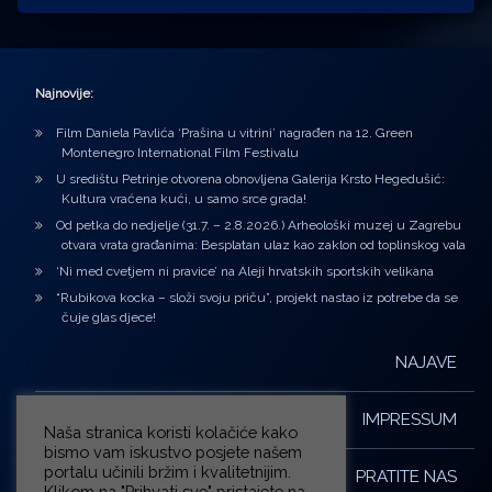
Najnovije:
Film Daniela Pavlića ‘Prašina u vitrini’ nagrađen na 12. Green
Montenegro International Film Festivalu
U središtu Petrinje otvorena obnovljena Galerija Krsto Hegedušić:
Kultura vraćena kući, u samo srce grada!
Od petka do nedjelje (31.7. – 2.8.2026.) Arheološki muzej u Zagrebu
otvara vrata građanima: Besplatan ulaz kao zaklon od toplinskog vala
‘Ni med cvetjem ni pravice’ na Aleji hrvatskih sportskih velikana
“Rubikova kocka – složi svoju priču”, projekt nastao iz potrebe da se
čuje glas djece!
NAJAVE
IMPRESSUM
Naša stranica koristi kolačiće kako
bismo vam iskustvo posjete našem
portalu učinili bržim i kvalitetnijim.
PRATITE NAS
Klikom na "Prihvati sve" pristajete na