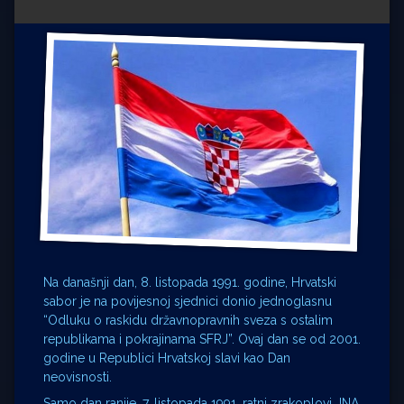
Impressum
Milenko Strižak
Drugi autori
Drugi autori
Matea Andrić
Ljiljana Lekanić-Kljaić
Željko Krznarić
Mario Lovreković
Miroslav Šantek
Na današnji dan, 8. listopada 1991. godine, Hrvatski
sabor je na povijesnoj sjednici donio jednoglasnu
“Odluku o raskidu državnopravnih sveza s ostalim
republikama i pokrajinama SFRJ”. Ovaj dan se od 2001.
godine u Republici Hrvatskoj slavi kao Dan
neovisnosti.
Samo dan ranije, 7. listopada 1991. ratni zrakoplovi JNA