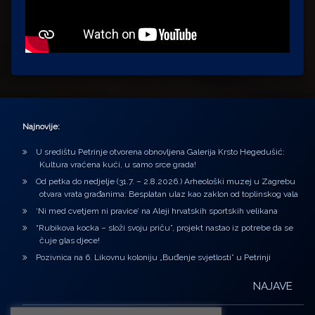
Najnovije:
U središtu Petrinje otvorena obnovljena Galerija Krsto Hegedušić:
Kultura vraćena kući, u samo srce grada!
Od petka do nedjelje (31.7. – 2.8.2026.) Arheološki muzej u Zagrebu
otvara vrata građanima: Besplatan ulaz kao zaklon od toplinskog vala
‘Ni med cvetjem ni pravice’ na Aleji hrvatskih sportskih velikana
“Rubikova kocka – složi svoju priču”, projekt nastao iz potrebe da se
čuje glas djece!
Pozivnica na 6. Likovnu koloniju „Buđenje svjetlosti” u Petrinji
NAJAVE