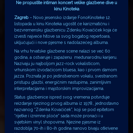
Ne propustite intiman koncert velike glazbene dive u
kinu Kinoteka
Zagreb
– Novo jesensko izdanje FonoKinoteke 12.
listopada u kinu Kinoteka ugostit će karizmatičnu i
bezvremensku glazbenicu Zdenku Kovačiček koja će
izvesti najveće hitove sa svog bogatog repertoara,
uključujući i nove pjesme s nadolazećeg albuma.
Na vrhu hrvatske glazbene scene nalazi se već 60
godina, a ostvaruje i zapaženu međunarodnu karijeru.
Nazivaju ju najboljom jazz-rock vokalisticom,
vrhunskom izvođačicom bluesa, kao i prvom damom
jazza. Poznata je po jedinstvenom vokalu, svestranom
pristupu glazbi, energičnim nastupima, zanimljivim
interpretacijama i majstorskim improvizacijama.
Status glazbenice ispred svog vremena potvrđuje
reizdanje njezinog prvog albuma iz 1978., jednostavno
nazvanog “Zdenka Kovačiček”, koji se pod epitetom
“rijetke i iznimne ploče” sada može pronaći i u
svjetskim vinyl shopovima. Njezine pjesme iz
razdoblja 70-ih i 80-ih godina nanovo bivaju otkrivene