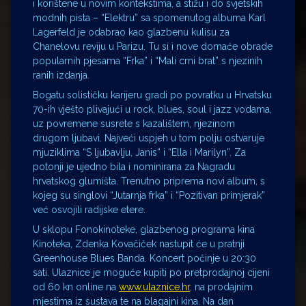
i korištene u novim kontekstima, a stižu i do svjetskih
modnih pista – “Elektru” sa spomenutog albuma Karl
Lagerfeld je odabrao kao glazbenu kulisu za
Chanelovu reviju u Parizu. Tu si i nove domaće obrade
popularnih pjesama “Frka” i “Mali crni brat” s njezinih
ranih izdanja.
Bogatu solističku karijeru gradi po povratku u Hrvatsku
70-ih vješto plivajući u rock, blues, soul i jazz vodama,
uz povremene susrete s kazalištem, njezinom
drugom ljubavi. Najveći uspjeh u tom polju ostvaruje
mjuziklima “S ljubavlju, Janis” i “Ella i Marilyn”. Za
potonji je ujedno bila i nominirana za Nagradu
hrvatskog glumišta. Trenutno priprema novi album, s
kojeg su singlovi “Jutarnja frka” i “Pozitivan primjerak”
već osvojili radijske etere.
U sklopu Fonokinoteke, glazbenog programa kina
Kinoteka, Zdenka Kovačiček nastupit će u pratnji
Greenhouse Blues Banda. Koncert počinje u 20:30
sati. Ulaznice je moguće kupiti po pretprodajnoj cijeni
od 60 kn online na
www.ulaznice.hr
, na prodajnim
mjestima iz sustava te na blagajni kina. Na dan