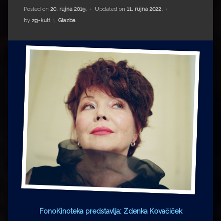
Impressum
Milenko Strižak
Posted on
20. rujna 2019.
Updated on
11. rujna 2022.
Kategorije:
by
zg-kult
Glazba
Drugi autori
Drugi autori
Matea Andrić
Ljiljana Lekanić-Kljaić
Željko Krznarić
Mario Lovreković
Miroslav Šantek
FonoKinoteka predstavlja: Zdenka Kovačiček