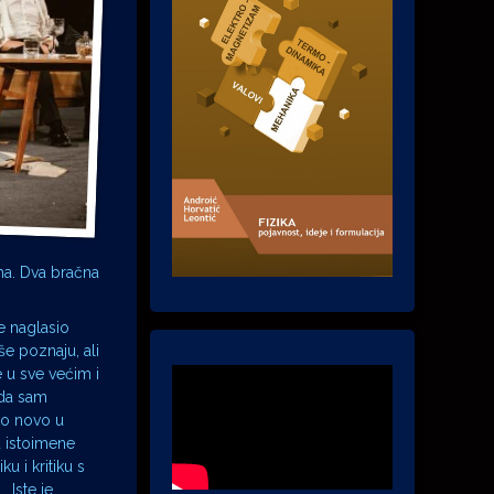
ma. Dva bračna
e naglasio
e poznaju, ali
e u sve većim i
 da sam
što novo u
u istoimene
 i kritiku s
 Iste je