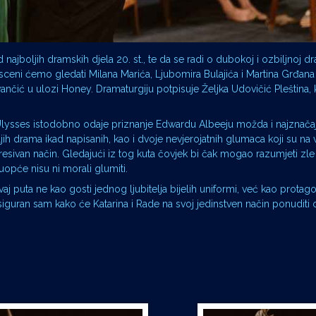
ajboljih dramskih djela 20. st., te da se radi o dubokoj i ozbiljnoj dr
ceni ćemo gledati Milana Marića, Ljubomira Bulajića i Martina Grđana 
Ivančić u ulozi Honey. Dramaturgiju potpisuje Željka Udovičić Pleština, 
 Ulysses istodobno odaje priznanje Edwardu Albeeju možda i najznača
ih drama ikad napisanih, kao i dvoje nevjerojatnih glumaca koji su na
esivan način. Gledajući iz tog kuta čovjek bi čak mogao razumjeti zle 
uopće nisu ni morali glumiti.
ovaj puta ne kao gosti jednog ljubitelja bijelih uniformi, već kao protag
iguran sam kako će Katarina i Rade na svoj jedinstven način ponuditi