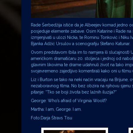
Rade Šerbedžija ističe da je Albeejev komad jedno od n
posjeduje elemente zabave. Osim Katarine i Rade na s
izmjenjivati u ulozi Nicka, te Rominu Tonković i Niku 
Bjanka Adžić Ursulov a scenografiju Stefano Katunar.
Ovom predstavom (bila im to namjera ili slučajnost)
američkom dramatičaru 20. stoljeća i jednoj od nabolj
glavnim likovima te drame udahnuli život na tako impr
svojevremeno zajedljivo komentirali kako oni u filmu 
Liz i Burton se tako na neki način vraćaju na Brijune, 
nezaboravnog filma. No bez obzira na njihovu sjenu s
pitanje: “Tko se boji života bez lažnih iluzija?”
George: Who’s afraid of Virginia Woolf?
Martha: I am, George. I am.
Foto:Darja Štravs Tisu