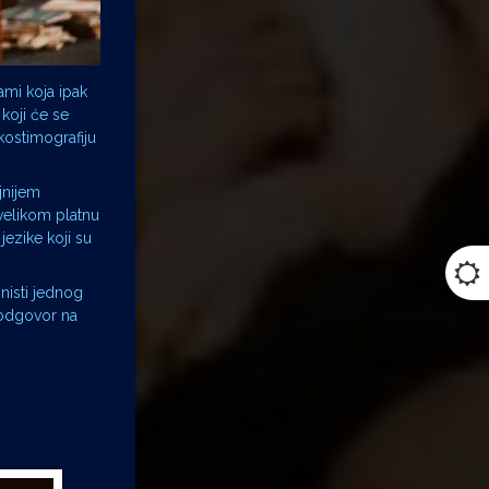
ami koja ipak
koji će se
kostimografiju
jnijem
 velikom platnu
jezike koji su
onisti jednog
 odgovor na