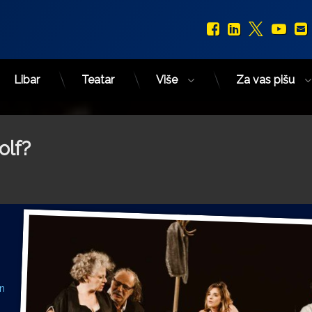
Facebook
LinkedIn
X.com
You
Libar
Teatar
Više
Za vas pišu
olf?
en