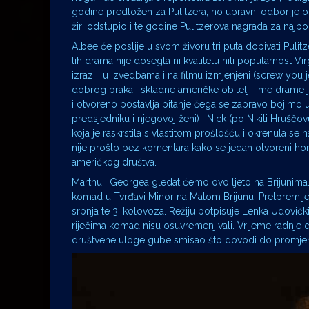
godine predložen za Pulitzera, no upravni odbor je odb
žiri odstupio i te godine Pulitzerova nagrada za najbol
Albee će poslije u svom živoru tri puta dobivati Pulit
tih drama nije dosegla ni kvalitetu niti popularnost Vi
izrazi i u izvedbama i na filmu izmjenjeni (screw you 
dobrog braka i skladne američke obitelji. Ime drame je 
i otvoreno postavlja pitanje čega se zapravo bojimo 
predsjedniku i njegovoj ženi) i Nick (po Nikiti Hruščovu
koja je raskrstila s vlastitom prošlošću i okrenula se
nije prošlo bez komentara kako se jedan otvoreni ho
američkog društva.
Marthu i Georgea gledat ćemo ovo ljeto na Brijunim
komad u Tvrđavi Minor na Malom Brijunu. Pretpremijere ć
srpnja te 3. kolovoza. Režiju potpisuje Lenka Udovičk
riječima komad nisu osuvremenjivali. Vrijeme radnje
društvene uloge gube smisao što dovodi do promjena i u