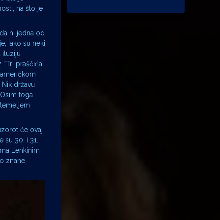
sti, na što je
ada ni jedna od
e, iako su neki
iluziju
 “Tri praščića”
om američkom
a Nik državu
. Osim toga
m temeljem
zorot će ovaj
 su 30. i 31.
rema Lenkinim
ro znane