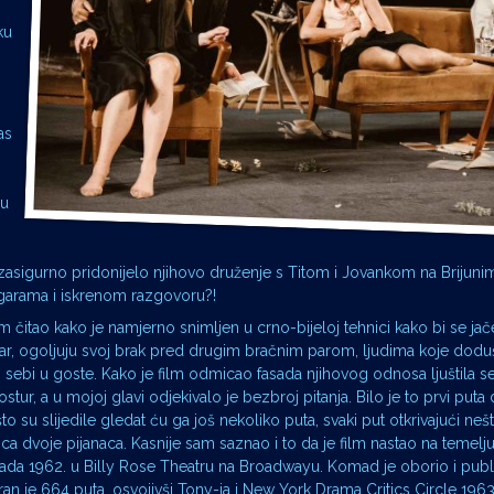
ku
as
 u
 zasigurno pridonijelo njihovo druženje s Titom i Jovankom na Brijuni
igarama i iskrenom razgovoru?!
m čitao kako je namjerno snimljen u crno-bijeloj tehnici kako bi se jač
par, ogoljuju svoj brak pred drugim bračnim parom, ljudima koje doduš
li sebi u goste. Kako je film odmicao fasada njihovog odnosa ljuštila s
ur, a u mojoj glavi odjekivalo je bezbroj pitanja. Bilo je to prvi puta
 su slijedile gledat ću ga još nekoliko puta, svaki put otkrivajući ne
a dvoje pijanaca. Kasnije sam saznao i to da je film nastao na temelj
da 1962. u Billy Rose Theatru na Broadwayu. Komad je oborio i publiku
an je 664 puta, osvojivši Tony-ja i New York Drama Critics Circle 1963..