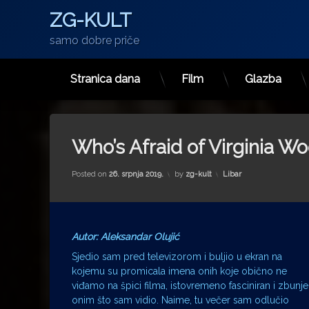
ZG-KULT
samo dobre priče
Stranica dana
Film
Glazba
Preskoči
na
sadržaj
Who’s Afraid of Virginia Wo
Kategorije:
Posted on
26. srpnja 2019.
by
zg-kult
Libar
Autor: Aleksandar Olujić
Sjedio sam pred televizorom i buljio u ekran na
kojemu su promicala imena onih koje obično ne
viđamo na špici filma, istovremeno fasciniran i zbunj
onim što sam vidio. Naime, tu večer sam odlučio