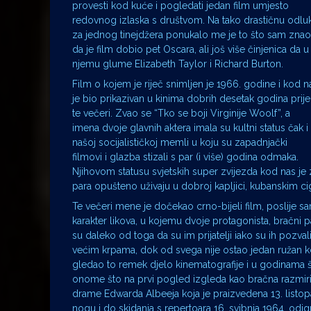
provesti kod kuće i pogledati jedan film umjesto
redovnog izlaska s društvom. Na tako drastičnu odlu
za jednog tinejdžera ponukalo me je to što sam znao
da je film dobio pet Oscara, ali još više činjenica da u
njemu glume Elizabeth Taylor i Richard Burton.
Film o kojem je riječ snimljen je 1966. godine i kod n
je bio prikazivan u kinima dobrih desetak godina prije
te večeri. Zvao se “Tko se boji Virginije Woolf”, a
imena dvoje glavnih aktera imala su kultni status čak i
našoj socijalističkoj memli u koju su zapadnjački
filmovi i glazba stizali s par (i više) godina odmaka.
Njihovom statusu svjetskih super zvijezda kod nas je
para opušteno uživaju u dobroj kapljici, kubanskim c
Te večeri mene je dočekao crno-bijeli film, poslije sa
karakter likova, u kojemu dvoje protagonista, bračni 
su daleko od toga da su im prijatelji iako su ih pozva
većim krpama, dok od svega nije ostao jedan ružan kost
gledao to remek djelo kinematografije i u godinama što
onome što na prvi pogled izgleda kao bračna razmiric
drame Edwarda Albeeja koja je praizvedena 13. listopa
nogu i do skidanja s repertoara 16. svibnja 1964. odigr