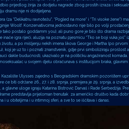
io prijedlog žirija za dodjelu nagrade zbog prostih izraza i seksualno
ju dramu nije ni dodijeljena.
zera (za “Delikatnu ravnotežu”, “Pogled na more” i “Tri visoke žene”) m
rginije Woolf. Konzervativcima jednostavno nije bilo po volji prostačenj
je tako postalo goddamm you), ali puno gore je bilo što drama razbija 
inače igra riječi, aluzija na poznatu pjesmicu “Tko se boji vuka još” iz
u životu, a po mišljenju nekih imena likova George i Martha (po prv
), koji je uz to i poznati znanstvenik, gdje prvi simboliziraju prošlost 
 nauci dakle budućnosti, ukazivalo je na političku angažiranost komada
moseksualac u svojem djelu obračunava s institucijom braka, glavni
a. Kazalište Ulysses zajedno s Beogradskim dramskim pozorištem upri
e biti održane 26., 27. i 28. srpnja, premijera je 29. srpnja, a izvedbe
i, a glavne uloge igraju Katarina Bistrović Darvaš i Rade Šerbedžija. P
 drame predstavlja prijeloman trenutak za američko društvo kada dob
 obiteljima i u intimnoj sferi, a sve to se iščitava i danas.