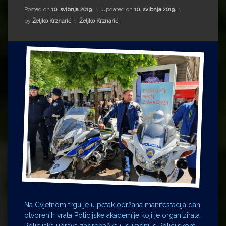
Impressum
Milenko Strižak
Posted on
10. svibnja 2019.
Updated on
10. svibnja 2019.
Kategorije:
by
Željko Krznarić
Željko Krznarić
Drugi autori
Drugi autori
Matea Andrić
Ljiljana Lekanić-Kljaić
Željko Krznarić
Mario Lovreković
Miroslav Šantek
Na Cvjetnom trgu je u petak održana manifestacija dan
otvorenih vrata Policijske akademije koji je organizirala