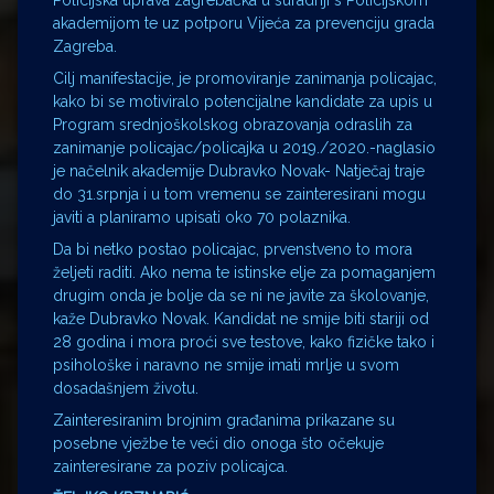
Policijska uprava zagrebačka u suradnji s Policijskom
akademijom te uz potporu Vijeća za prevenciju grada
Zagreba.
Cilj manifestacije, je promoviranje zanimanja policajac,
kako bi se motiviralo potencijalne kandidate za upis u
Program srednjoškolskog obrazovanja odraslih za
zanimanje policajac/policajka u 2019./2020.-naglasio
je načelnik akademije Dubravko Novak- Natječaj traje
do 31.srpnja i u tom vremenu se zainteresirani mogu
javiti a planiramo upisati oko 70 polaznika.
Da bi netko postao policajac, prvenstveno to mora
željeti raditi. Ako nema te istinske elje za pomaganjem
drugim onda je bolje da se ni ne javite za školovanje,
kaže Dubravko Novak. Kandidat ne smije biti stariji od
28 godina i mora proći sve testove, kako fizičke tako i
psihološke i naravno ne smije imati mrlje u svom
dosadašnjem životu.
Zainteresiranim brojnim građanima prikazane su
posebne vježbe te veći dio onoga što očekuje
zainteresirane za poziv policajca.