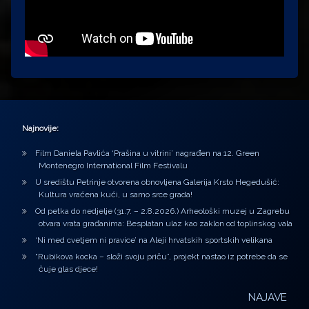
Najnovije:
Film Daniela Pavlića ‘Prašina u vitrini’ nagrađen na 12. Green
Montenegro International Film Festivalu
U središtu Petrinje otvorena obnovljena Galerija Krsto Hegedušić:
Kultura vraćena kući, u samo srce grada!
Od petka do nedjelje (31.7. – 2.8.2026.) Arheološki muzej u Zagrebu
otvara vrata građanima: Besplatan ulaz kao zaklon od toplinskog vala
‘Ni med cvetjem ni pravice’ na Aleji hrvatskih sportskih velikana
“Rubikova kocka – složi svoju priču”, projekt nastao iz potrebe da se
čuje glas djece!
NAJAVE