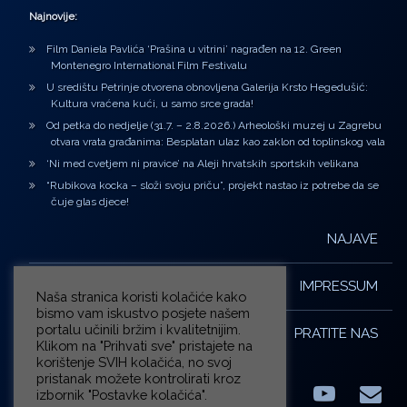
Najnovije:
Film Daniela Pavlića ‘Prašina u vitrini’ nagrađen na 12. Green
Montenegro International Film Festivalu
U središtu Petrinje otvorena obnovljena Galerija Krsto Hegedušić:
Kultura vraćena kući, u samo srce grada!
Od petka do nedjelje (31.7. – 2.8.2026.) Arheološki muzej u Zagrebu
otvara vrata građanima: Besplatan ulaz kao zaklon od toplinskog vala
‘Ni med cvetjem ni pravice’ na Aleji hrvatskih sportskih velikana
“Rubikova kocka – složi svoju priču”, projekt nastao iz potrebe da se
čuje glas djece!
NAJAVE
IMPRESSUM
Naša stranica koristi kolačiće kako
bismo vam iskustvo posjete našem
portalu učinili bržim i kvalitetnijim.
PRATITE NAS
Klikom na "Prihvati sve" pristajete na
korištenje SVIH kolačića, no svoj
pristanak možete kontrolirati kroz
izbornik "Postavke kolačića".
Facebook
LinkedIn
YouTub
E-m