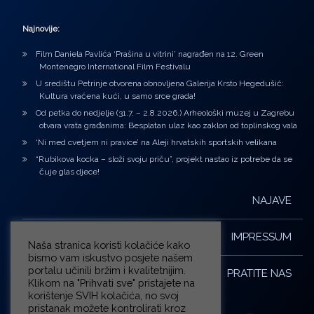
Najnovije:
Film Daniela Pavlića ‘Prašina u vitrini’ nagrađen na 12. Green
Montenegro International Film Festivalu
U središtu Petrinje otvorena obnovljena Galerija Krsto Hegedušić:
Kultura vraćena kući, u samo srce grada!
Od petka do nedjelje (31.7. – 2.8.2026.) Arheološki muzej u Zagrebu
otvara vrata građanima: Besplatan ulaz kao zaklon od toplinskog vala
‘Ni med cvetjem ni pravice’ na Aleji hrvatskih sportskih velikana
“Rubikova kocka – složi svoju priču”, projekt nastao iz potrebe da se
čuje glas djece!
NAJAVE
IMPRESSUM
Naša stranica koristi kolačiće kako
bismo vam iskustvo posjete našem
portalu učinili bržim i kvalitetnijim.
PRATITE NAS
Klikom na "Prihvati sve" pristajete na
korištenje SVIH kolačića, no svoj
pristanak možete kontrolirati kroz