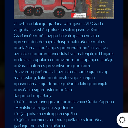
U svrhu edukacije građana vatrogasci JVP Grada
Zagreba izvest će pokaznu vatrogasnu vježbu.
Građani će moći razgledati vatrogasna vozila i
opremu, dok će najmlađi isprobati rušenje meta s
brentačama i spuštanje s pomoću tronošca. Za sve
uzraste su pripremljeni edukativni materijali, od bojanki
do letaka s uputama o pravilnom postupanju u slučaju
požara i balona s preventivnom porukom.
Pozivamo građane svih uzrasta da sudjeluju u ovoj
manifestaciji, kako bi obnovili svoje znanje o
opasnostima koje donose požari te tako pridonijeli
povećanju sigurnosti od požara.
Raspored događanja:
10:00 – pozdravni govori (predstavnici Grada Zagreba
i Hrvatske vatrogasne zajednice)
10:15 – pokazna vatrogasna vježba
10:30 – radionice za djecu: spuštanje s tronošca,
gađanje mete s brentačama