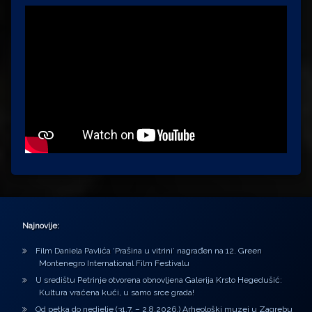
Najnovije:
Film Daniela Pavlića ‘Prašina u vitrini’ nagrađen na 12. Green
Montenegro International Film Festivalu
U središtu Petrinje otvorena obnovljena Galerija Krsto Hegedušić:
Kultura vraćena kući, u samo srce grada!
Od petka do nedjelje (31.7. – 2.8.2026.) Arheološki muzej u Zagrebu