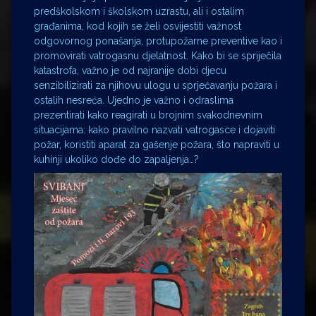
predškolskom i školskom uzrastu, ali i ostalim
građanima, kod kojih se želi osvijestiti važnost
odgovornog ponašanja, protupožarne preventive kao i
promovirati vatrogasnu djelatnost. Kako bi se spriječila
katastrofa, važno je od najranije dobi djecu
senzibilizirati za njihovu ulogu u sprječavanju požara i
ostalih nesreća. Ujedno je važno i odraslima
prezentirati kako reagirati u brojnim svakodnevnim
situacijama: kako pravilno nazvati vatrogasce i dojaviti
požar, koristiti aparat za gašenje požara, što napraviti u
kuhinji ukoliko dođe do zapaljenja…?