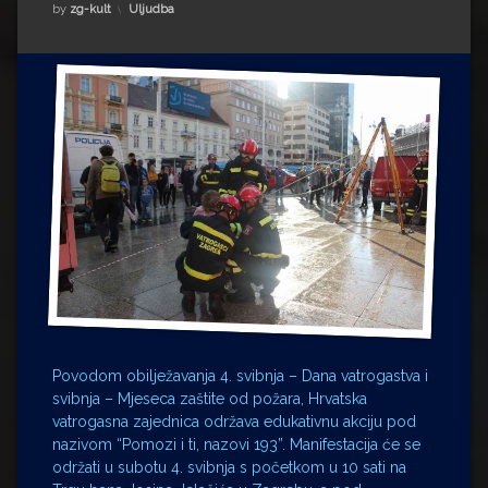
Impressum
Milenko Strižak
Kategorije:
by
zg-kult
Uljudba
Drugi autori
Drugi autori
Matea Andrić
Ljiljana Lekanić-Kljaić
Željko Krznarić
Mario Lovreković
Miroslav Šantek
Povodom obilježavanja 4. svibnja – Dana vatrogastva i
svibnja – Mjeseca zaštite od požara, Hrvatska
vatrogasna zajednica održava edukativnu akciju pod
nazivom “Pomozi i ti, nazovi 193”. Manifestacija će se
održati u subotu 4. svibnja s početkom u 10 sati na