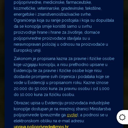
poljoprivredne, medicinske, farmaceutske,
kozmetičke, veterinarske, građevinske, tekstilne,
energetske i znanstvenoistraživačke svrhe.
Ograničenja koja su ranije postojala i koja su dopuštala
da se konoplja smije koristiti samo u svrhu
proizvodnje hrane i hrane za životinje, domaće
poljoprivredne proizvođače stavljala su u
neravnopravan položaj u odnosu na proizvođače u
Europskoj uniji.
Zakonom je propisana kazna za pravne i fizičke osobe
koje uzgajaju konoplju, a nisu prethodno upisane u
Evidenciju te za pravne i fizičke osobe koje nisu
dostavile promjene svih činjenica i podataka koje se
vode u Evidenciji u propisanom roku. Kazne iznose
20.000 do 50.000 kuna za pravnu osobu i od 1.000
do 10.000 kuna za fizičku osobu.
Obrazac upisa u Evidenciju proizvođača industrijske
konoplje dostupan je na mrežnoj stranici Ministarstva
poljoprivrede (preuzmite ga
ovdje
), a podnosi se u
elektronskom obliku na e-mail adresu:
uprava.poljoprivrede@mps.hr
.