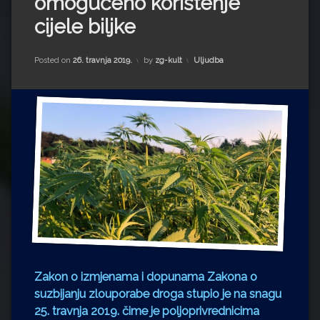
omogućeno korištenje
Impressum
Milenko Strižak
cijele biljke
Drugi autori
Drugi autori
Kategorije:
Posted on
26. travnja 2019.
by
zg-kult
Uljudba
Matea Andrić
Ljiljana Lekanić-Kljaić
Željko Krznarić
Mario Lovreković
Miroslav Šantek
Zakon o izmjenama i dopunama Zakona o
suzbijanju zlouporabe droga stupio je na snagu
25. travnja 2019. čime je poljoprivrednicima