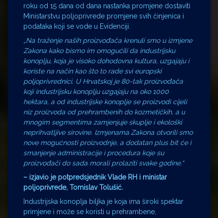
roku od 15 dana od dana nastanka promjene dostaviti
Ministarstvu poljoprivrede promjene svih činjenica i
podataka koji se vode u Evidenciji.
„Na traženje naših proizvođača krenuli smo u izmjene
Zakona kako bismo im omogućili da industrijsku
konoplju, koja je visoko dohodovna kultura, uzgajaju i
koriste na način kao što to rade svi europski
poljoprivrednici. U Hrvatskoj je 80-tak proizvođača
koji industrijsku konoplju uzgajaju na oko 1000
hektara, a od industrijske konoplje se proizvodi cijeli
niz proizvoda od prehrambenih do kozmetičkih, a u
mnogim segmentima zamjenjuje skuplje i ekološki
neprihvatljive sirovine. Izmjenama Zakona otvorili smo
nove mogućnosti proizvodnje, a dodatan plus bit će i
smanjenje administracije i procedura koje su
proizvođači do sada morali prolaziti svake godine.“
– izjavio je potpredsjednik Vlade RH i ministar
poljoprivrede, Tomislav Tolušić.
Industrijska konoplja biljka je koja ima široki spektar
primjene i može se koristi u prehrambene,