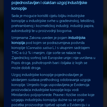
pojednostavljen i olakšan uzgoj industrijske
konoplje
Sada je moguće koristiti cijelu biljku industrijske
konoplje u industrijske svrhe u građevinskoj, tekstilnoj,
prehrambenoj i kozmetičkoj industriji, industriji papira,
autoindustriji te u proizvodnji biogoriva.
Izmjenama Zakona uveden je pojam
industrijska
konoplja
pod kojim se podrazumijeva podvrsta
konoplje (
Cannabis sativa
L.) s ukupnim sadržajem
THC-a 0,2 % i manjim, čije sorte se nalaze na
Zajedničkoj sortnoj listi Europske unije i nije uvrštena u
Popis droga, psihotropnih tvari i biljaka iz kojih se
može dobiti droga.
Uzgoj industrijske konoplje pojednostavljen je
ukidanjem sustava prethodnog odobravanja uzgoja
konoplje. Umjesto toga uspostavljena je Evidencija
proizvođača industrijske konoplje koju vodi
Ministarstvo poljoprivrede. Pravne i fizičke osobe koje
uzgajaju industrijsku konoplju dužne su se prije
početka proizvodnje (sjetve) upisati u Evidenciju i u