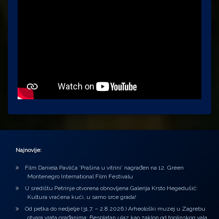
Najnovije:
Film Daniela Pavlića ‘Prašina u vitrini’ nagrađen na 12. Green
Montenegro International Film Festivalu
U središtu Petrinje otvorena obnovljena Galerija Krsto Hegedušić:
Kultura vraćena kući, u samo srce grada!
Od petka do nedjelje (31.7. – 2.8.2026.) Arheološki muzej u Zagrebu
otvara vrata građanima: Besplatan ulaz kao zaklon od toplinskog vala