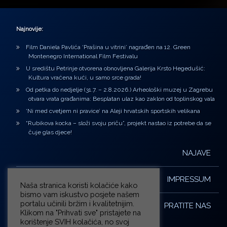
Najnovije:
Film Daniela Pavlića ‘Prašina u vitrini’ nagrađen na 12. Green
Montenegro International Film Festivalu
U središtu Petrinje otvorena obnovljena Galerija Krsto Hegedušić:
Kultura vraćena kući, u samo srce grada!
Od petka do nedjelje (31.7. – 2.8.2026.) Arheološki muzej u Zagrebu
otvara vrata građanima: Besplatan ulaz kao zaklon od toplinskog vala
‘Ni med cvetjem ni pravice’ na Aleji hrvatskih sportskih velikana
“Rubikova kocka – složi svoju priču”, projekt nastao iz potrebe da se
čuje glas djece!
NAJAVE
IMPRESSUM
Naša stranica koristi kolačiće kako
bismo vam iskustvo posjete našem
portalu učinili bržim i kvalitetnijim.
PRATITE NAS
Klikom na "Prihvati sve" pristajete na
korištenje SVIH kolačića, no svoj