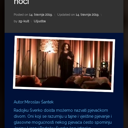
noći
Impressum
Milenko Strižak
Drugi autori
Drugi autori
Posted on
14. travnja 2019.
Updated on
14. travnja 2019.
Kategorije:
by
zg-kult
Uljudba
Matea Andrić
Ljiljana Lekanić-Kljaić
Željko Krznarić
Mario Lovreković
Miroslav Šantek
Autor:Miroslav Šantek
Radojku Šverko doista možemo nazvati pjevačkom
divom. Oni koji se razumiju u tajne i vještine pjevanje i
glasovne mogućnosti nekog pjevača često spominju