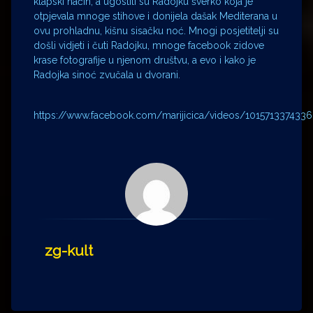
klapski način, a ugostili su Radojku šverko koja je
otpjevala mnoge stihove i donijela dašak Mediterana u
ovu prohladnu, kišnu sisačku noć. Mnogi posjetitelji su
došli vidjeti i čuti Radojku, mnoge facebook zidove
krase fotografije u njenom društvu, a evo i kako je
Radojka sinoć zvučala u dvorani.
https://www.facebook.com/marijicica/videos/101571337433
zg-kult