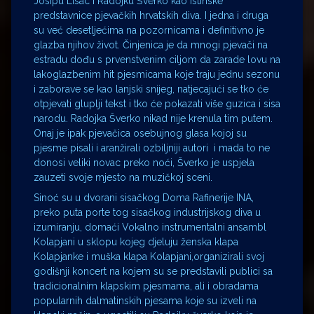
Josipu Lisac i Radojku Šverko kao istinske
predstavnice pjevačkih hrvatskih diva. I jedna i druga
su već desetljećima na pozornicama i definitivno je
glazba njihov život. Činjenica je da mnogi pjevači na
estradu dođu s prvenstvenim ciljom da zarade lovu na
lakoglazbenim hit pjesmicama koje traju jednu sezonu
i zaborave se kao lanjski snijeg, natjecajući se tko će
otpjevati gluplji tekst i tko će pokazati više guzica i sisa
narodu. Radojka Šverko nikad nije krenula tim putem.
Onaj je ipak pjevačica osebujnog glasa kojoj su
pjesme pisali i aranžirali ozbiljniji autori i mada to ne
donosi veliki novac preko noći, Šverko je uspjela
zauzeti svoje mjesto na muzičkoj sceni.
Sinoć su u dvorani sisačkog Doma Rafinerije INA,
preko puta porte tog sisačkog industrijskog diva u
izumiranju, domaći Vokalno instrumentalni ansambl
Kolapjani u sklopu kojeg djeluju ženska klapa
Kolapjanke i muška klapa Kolapjani,organizirali svoj
godišnji koncert na kojem su se predstavili publici sa
tradicionalnim klapskim pjesmama, ali i obradama
popularnih dalmatinskih pjesama koje su izveli na