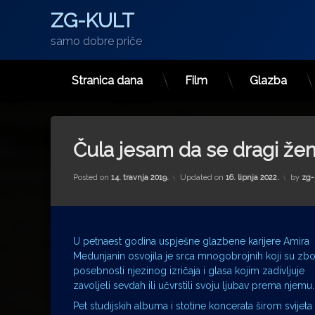
ZG-KULT
samo dobre priče
Stranica dana
Film
Glazba
Preskoči
na
sadržaj
Čula jesam da se dragi že
Posted on
14. travnja 2019.
Updated on
16. lipnja 2022.
by
zg-
U petnaest godina uspješne glazbene karijere Amira
Medunjanin osvojila je srca mnogobrojnih koji su zb
posebnosti njezinog izričaja i glasa kojim zadivljuje
zavoljeli sevdah ili učvrstili svoju ljubav prema njemu.
Pet studijskih albuma i stotine koncerata širom svijeta