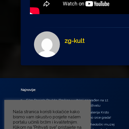
zg-kult
Najnovije:
Film Daniela Pavlića ‘Prašina u vitrini’ nagrađen na 12.
Green Montenegro International Film Festivalu
Naša stranica koristi kolačiće kako
U središtu Petrinje otvorena obnovljena Galerija Krsto
bismo vam iskustvo posjete našem
Hegedušić: Kultura vraćena kući, u samo srce grada!
portalu učinili bržim i kvalitetnijim.
Od petka do nedjelje (31.7. – 2.8.2026.) Arheološki muzej
Klikom na "Prihvati sve" pristajete na