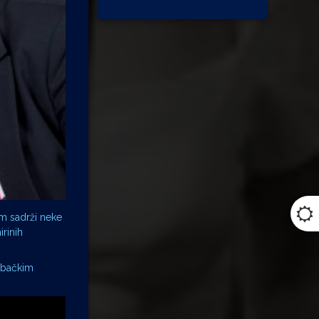
m sadrži neke
rinih
ebačkim