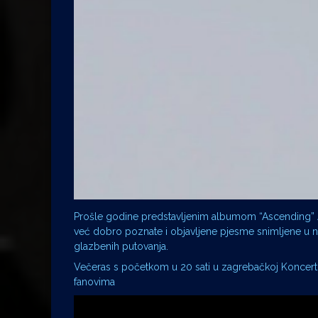
Prošle godine predstavljenim albumom “Ascending” Am
već dobro poznate i objavljene pjesme snimljene u n
glazbenih putovanja.
Večeras s početkom u 20 sati u zagrebačkoj Koncert
fanovima