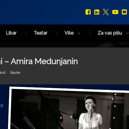
Facebook
LinkedIn
X.com
You
Libar
Teatar
Više
Za vas pišu
ni – Amira Medunjanin
Kategorije:
kult
Glazba
og