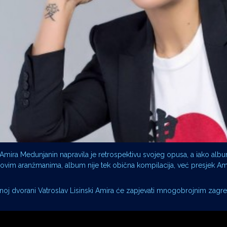
ira Medunjanin napravila je retrospektivu svojeg opusa, a iako albu
ovim aranžmanima, album nije tek obična kompilacija, već presjek Ami
noj dvorani Vatroslav Lisinski Amira će zapjevati mnogobrojnim zagr