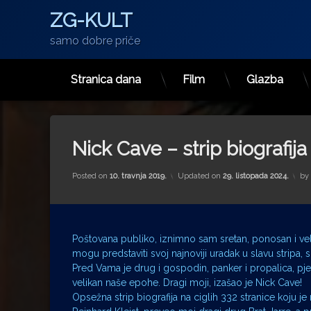
ZG-KULT
samo dobre priče
Stranica dana
Film
Glazba
Preskoči
na
sadržaj
Nick Cave – strip biografija
Posted on
10. travnja 2019.
Updated on
29. listopada 2024.
by
Poštovana publiko, iznimno sam sretan, ponosan i vel
mogu predstaviti svoj najnoviji uradak u slavu stripa, 
Pred Vama je drug i gospodin, panker i propalica, pje
velikan naše epohe. Dragi moji, izašao je Nick Cave!
Opsežna strip biografija na ciglih 332 stranice koju je