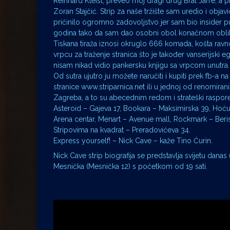
Reinhard Kleist, preveo moj dragi drug Brat Jarre, a
Zoran Stajčić. Strip za naše tržište sam uredio i objav
pričinilo ogromno zadovoljstvo jer sam bio insider 
godina tako da sam dao osobni obol konačnom oblik
Tiskana tiraža iznosi okruglo 666 komada, košta ravno
vrpcu za traženje stranica što je također vanserijski 
nisam nikad vidio pankersku knjigu sa vrpcom unutra.
Od sutra ujutro ju možete naručiti i kupiti prek fb-a 
stranice www.striparnica.net ili u jednoj od renomirani
Zagreba, a to su abecednim redom i strateški raspor
Asteroid – Gajeva 17, Bookara – Maksimirska 39, Hoću
Arena centar, Menart – Avenue mall, Rockmark – Beris
Stripovima na kvadrat – Preradovićeva 34.
Express yourself! – Nick Cave – kaže Tino Ćurin.
Nick Cave strip biografija se predstavlja svijetu dana
Mesnička (Mesnička 12) s početkom od 19 sati.