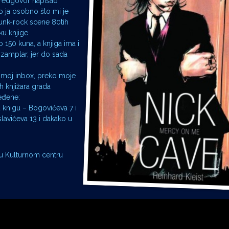
 predgovor napisao
io ja osobno što mi je
punk-rock scene 80tih
u knjige.
 150 kuna, a knjiga ima i
egzamplar, jer do sada
na moj inbox, preko moje
h knjižara grada
eđene:
 knigu – Bogovićeva 7 i
lavićeva 13 i dakako u
s u Kulturnom centru