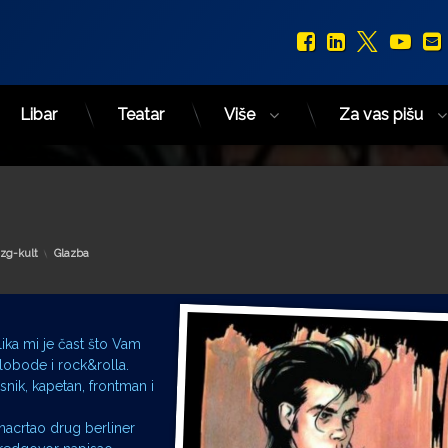
Facebook
LinkedIn
X.com
You
Libar
Teatar
Više
Za vas pišu
Kategorije:
zg-kult
Glazba
ika mi je čast što Vam
slobode i rock&rolla.
snik, kapetan, frontman i
 nacrtao drug berliner