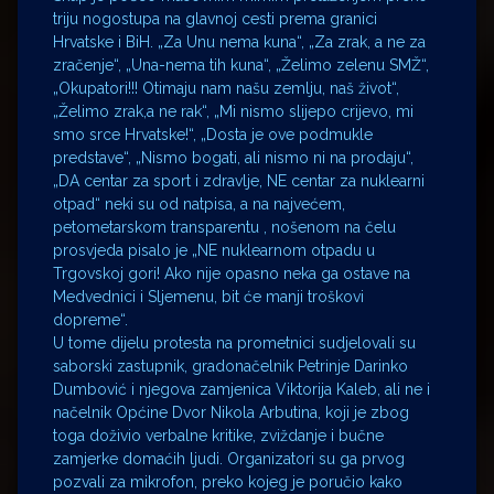
triju nogostupa na glavnoj cesti prema granici
Hrvatske i BiH. „Za Unu nema kuna“, „Za zrak, a ne za
zračenje“, „Una-nema tih kuna“, „Želimo zelenu SMŽ“,
„Okupatori!!! Otimaju nam našu zemlju, naš život“,
„Želimo zrak,a ne rak“, „Mi nismo slijepo crijevo, mi
smo srce Hrvatske!“, „Dosta je ove podmukle
predstave“, „Nismo bogati, ali nismo ni na prodaju“,
„DA centar za sport i zdravlje, NE centar za nuklearni
otpad“ neki su od natpisa, a na najvećem,
petometarskom transparentu , nošenom na čelu
prosvjeda pisalo je „NE nuklearnom otpadu u
Trgovskoj gori! Ako nije opasno neka ga ostave na
Medvednici i Sljemenu, bit će manji troškovi
dopreme“.
U tome dijelu protesta na prometnici sudjelovali su
saborski zastupnik, gradonačelnik Petrinje Darinko
Dumbović i njegova zamjenica Viktorija Kaleb, ali ne i
načelnik Općine Dvor Nikola Arbutina, koji je zbog
toga doživio verbalne kritike, zviždanje i bučne
zamjerke domaćih ljudi. Organizatori su ga prvog
pozvali za mikrofon, preko kojeg je poručio kako