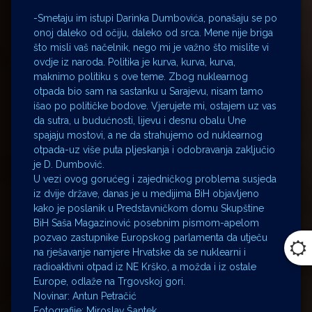
-Smetaju im istupi Darinka Dumbovića, ponašaju se po
onoj daleko od očiju, daleko od srca. Mene nije briga
što misli vaš načelnik, nego mi je važno što mislite vi
ovdje iz naroda. Politika je kurva, kurva, kurva,
maknimo politiku s ove teme. Zbog nuklearnog
otpada bio sam na sastanku u Sarajevu, nisam tamo
išao po političke bodove. Vjerujete mi, ostajem uz vas
da sutra, u budućnosti, lijevu i desnu obalu Une
spajaju mostovi, a ne da strahujemo od nuklearnog
otpada-uz više puta pljeskanja i odobravanja zaključio
je D. Dumbović.
U vezi ovog gorućeg i zajedničkog problema susjeda
iz dvije države, danas je u medijima BiH objavljeno
kako je poslanik u Predstavničkom domu Skupštine
BiH Saša Magazinović posebnim pismom-apelom
pozvao zastupnike Europskog parlamenta da utječu
na rješavanje namjere Hrvatske da se nuklearni i
radioaktivni otpad iz NE Krško, a možda i iz ostale
Europe, odlaže na Trgovskoj gori.
Novinar: Antun Petračić
Fotografije: Miroslav Šantek