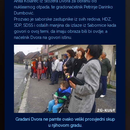
Anita Kolarec iz Stožera Dvora za obranu od
nuklearnog otpada, te gradonačelnik Petrinje Darinko
Dumbović.
Prozvao je saborske zastupnike iz svih redova, HDZ,
SDP, SDSS i ostalih manjina da izlaze iz Sabornice kada
govori o ovoj temi, da imaju obraza bili bi ovdje, a
načelnik Dvora na govori istinu.
Građani Dvora ne pamte ovako veliki prosvjedni skup
u njihovom gradu.