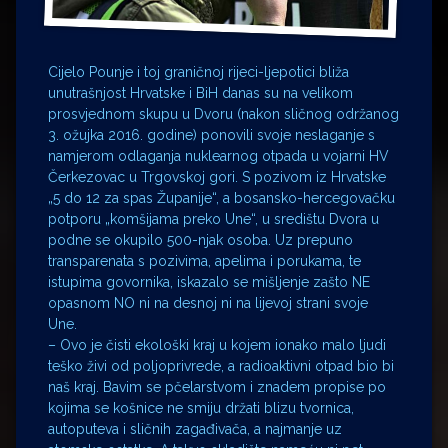
Cijelo Pounje i toj graničnoj rijeci-ljepotici bliža
unutrašnjost Hrvatske i BiH danas su na velikom
prosvjednom skupu u Dvoru (nakon sličnog održanog
3. ožujka 2016. godine) ponovili svoje neslaganje s
namjerom odlaganja nuklearnog otpada u vojarni HV
Čerkezovac u Trgovskoj gori. S pozivom iz Hrvatske
„5 do 12 za spas Županije“, a bosansko-hercegovačku
potporu „komšijama preko Une“, u središtu Dvora u
podne se okupilo 500-njak osoba. Uz prepuno
transparenata s pozivima, apelima i porukama, te
istupima govornika, iskazalo se mišljenje zašto NE
opasnom NO ni na desnoj ni na lijevoj strani svoje
Une.
– Ovo je čisti ekološki kraj u kojem ionako malo ljudi
teško živi od poljoprivrede, a radioaktivni otpad bio bi
naš kraj. Bavim se pčelarstvom i znadem propise po
kojima se košnice ne smiju držati blizu tvornica,
autoputeva i sličnih zagađivača, a najmanje uz