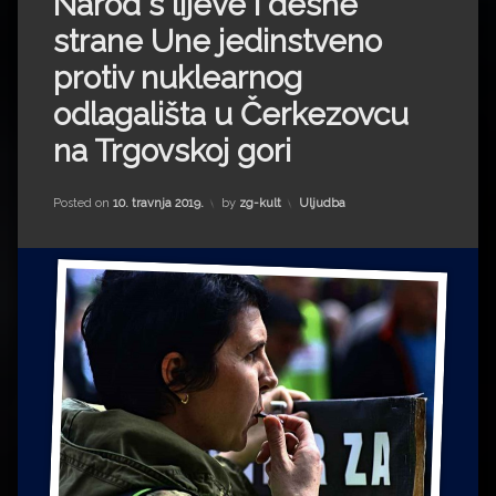
Narod s lijeve i desne
Impressum
Milenko Strižak
strane Une jedinstveno
Drugi autori
Drugi autori
protiv nuklearnog
odlagališta u Čerkezovcu
Matea Andrić
na Trgovskoj gori
Ljiljana Lekanić-Kljaić
Kategorije:
Posted on
10. travnja 2019.
by
zg-kult
Uljudba
Željko Krznarić
Mario Lovreković
Miroslav Šantek