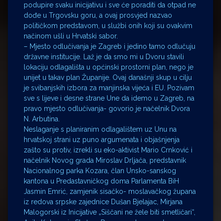
podupire svaku inicijativu i sve će poraditi da otpad ne
dođe u Trgovsku goru, a ovaj prosvjed nazvao
političkom predstavom, u službi onih koji su ovakvim
načinom ušli u Hrvatski sabor.
– Mjesto odlučivanja je Zagreb i jedino tamo odlučuju
državne institucije. Laž je da smo mi u Dvoru stavili
lokaciju odlagališta u općinski prostorni plan, nego je
unijet u takav plan Županije. Ovaj današnji skup u cilju
je svibanjskih izbora za manjinska vijeća i EU. Pozivam
sve s lijeve i desne strane Une da idemo u Zagreb, na
pravo mjesto odlučivanja- govorio je načelnik Dvora
N. Arbutina.
Neslaganje s planiranim odlagalištem uz Unu na
hrvatskoj strani uz puno argumenata i objašnjenja
zašto su protiv, izrekli su eko-aktivist Mario Crnković i
načelnik Novog grada Miroslav Drljača, predstavnik
Nacionalnog parka Kozara, član Unsko-sanskog
kantona u Predastavničkog doma Parlamenta BiH
Jasmin Emrić, zamjenik sisačko- moslavačkog župana
iz redova srpske zajednice Dušan Bjelajac, Mirjana
Malogorski iz Inicijative „Siščani ne žele biti smetličari“,