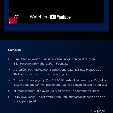
Najnovije:
Film Daniela Pavlića ‘Prašina u vitrini’ nagrađen na 12. Green
Montenegro International Film Festivalu
U središtu Petrinje otvorena obnovljena Galerija Krsto Hegedušić:
Kultura vraćena kući, u samo srce grada!
Od petka do nedjelje (31.7. – 2.8.2026.) Arheološki muzej u Zagrebu
otvara vrata građanima: Besplatan ulaz kao zaklon od toplinskog vala
‘Ni med cvetjem ni pravice’ na Aleji hrvatskih sportskih velikana
“Rubikova kocka – složi svoju priču”, projekt nastao iz potrebe da se
čuje glas djece!
NAJAVE