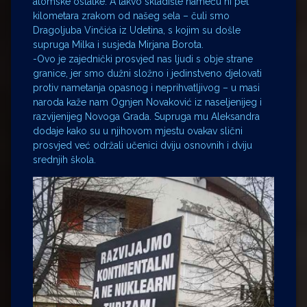
atomske ostatke. A takvo skladište nameću ni pet
kilometara zrakom od našeg sela – čuli smo
Dragoljuba Vinčića iz Udetina, s kojim su došle
supruga Milka i susjeda Mirjana Borota.
-Ovo je zajednički prosvjed nas ljudi s obje strane
granice, jer smo dužni složno i jedinstveno djelovati
protiv nametanja opasnog i neprihvatljivog – u masi
naroda kaže nam Ognjen Novaković iz naseljenijeg i
razvijenijeg Novoga Grada. Supruga mu Aleksandra
dodaje kako su u njihovom mjestu ovakav slični
prosvjed već održali učenici dviju osnovnih i dviju
srednjih škola.