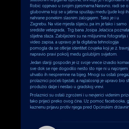
Robić opjevao u svojim pjesmama.Naravno, radi se o
glubovima koji se u jatima spuštaju među ljude koji ih
nahrane ponekim slasnim zalogajem. Tako je i u
Zagrebu. Na više mjesta slijeću, pa im je tako i samo
središte velegrada, Trg bana Josipa Jelačića poznat
slijetna staza. Zabilježeni su na milijunima fotografija i
video zapisa, a upravo je ta digitalna tehnologija
pomogla da se otkrije identitet čovjeka koji je 2. travn
napravio pravi pokolj među golubljim svijetom.
Jedan stariji gospodin je iz svoje vreće izvadio komade
sve dok se nije dogodilo nešto što nije ni u najcnje
uhvatio ih nespremne na bijeg. Mnogi su ostali pregažen
prolaznici počeli bježati, a najžalosniji je upravo bio s
produžio dalje i nestao u gradskoj vrevi.
Prolaznici su ostali zgroženi i u nevjerici viđenim priz
tako prijeći preko ovog čina. Uz pomoć facebooka, građ
kaznenu prijavu protiv njega pred Općinskim državni