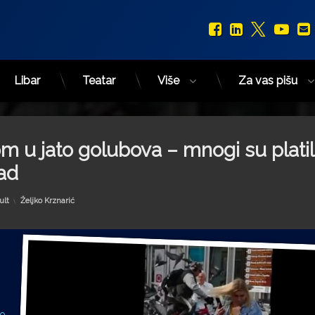
Facebook
LinkedIn
X.com
You
Libar
Teatar
Više
Za vas pišu
m u jato golubova – mnogi su platil
ad
Kategorije:
ult
Željko Krznarić
vo