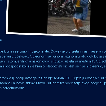
a
ja
 kruha i servirao ih cijelom jatu. Čovjek je bio sretan, nasmiješena i o
m scenariju očekivao. Odjednom se punom brzinom u jato golubova zalet
i i slomljenih krila nakon ovog silovitog ulijetanja među njih. Od šoka 
tariji gospodin koji ih je hranio. Nepoznati biciklist se nije ni okrenuo, 
orom, a ljubitelji životinja iz Udruge ANIMALEX i Prijatelji životinja nis
ana i njihovih snimki utvrdili su identitet počinitelja ovog nedjela i 
m odvjetništvom.