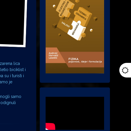
zarena lica
io biciklist i
su i turisti i
samo je
u mogli samo
podignuli