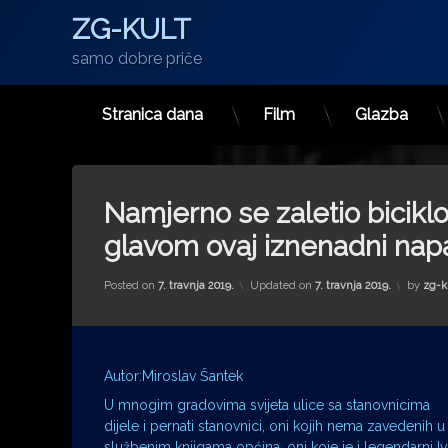
ZG-KULT
samo dobre priče
Stranica dana
Film
Glazba
Preskoči
na
sadržaj
Namjerno se zaletio biciklo
glavom ovaj iznenadni nap
Posted on
7. travnja 2019.
Updated on
7. travnja 2019.
by
zg-k
Autor:Miroslav Šantek
U mnogim gradovima svijeta ulice sa stanovnicima
dijele i pernati stanovnici, oni kojih nema zavedenih u
službenim knjigama općina, oni koje je i legendarni I