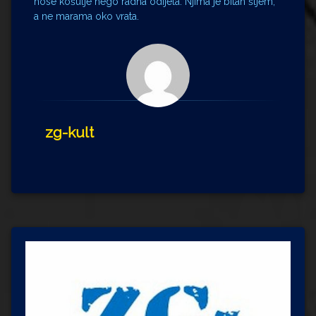
nose košulje nego radna odijela. Njima je bitan šljem,
a ne marama oko vrata.
zg-kult