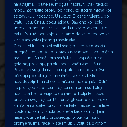
naraštajima. I pitate se, mogu li napraviti išta? Itekako
mogu. Zamislite brojku od nekoliko stotina mrava koji
se zavuku u nogavice. U rukave. Bijesno trčkaraju po
vratu i licu. Grizu, bodu, štipaju. Baš one koji žele
ugroziti njihov mravinjak. I onda uljezi pobjegnu što
dalje. Psujući one koje su ih tamo doveli mimo volje
svih stanovnika jednog mravinjaka.
Gledajući tu i tamo vijesti i sve što nam se događa,
primjećujem koliko je zapravo nezadovoljstvo običnih
malih ljudi. Ali većinom svi šute. U svoja četiri zida
galame, proklinju, prijete, onda izađu van i ušute.
Pozdrave susjeda na ulici i upute se na posao. Svi
očekuju pokretanje kamenčića i velike izlaske
nezadovoljnih na ulice, ali ništa se ne događa. Održi
se prosvjed za bolesnu djecu i u njemu sudjeluje
neznatan broj ponajviše očajnih roditelja koji traže
prava za svoju djecu. Mi zdravi gledamo kroz neke
sunčane naočale i pravimo se kako nas se to ne tiče.
Doslovno sam vrisnula od sreće kada sam vidjela
naše školarce kako prosvjeduju protiv klimatskih
promjena. Ima nade! Niste im ubili volju za životom.