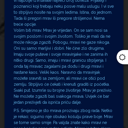
vi najbolje izvršavate najveći broj obveza. Prijatelji i
poznanici koji trebaju neku posve malu uslugu. I vi sve
to strpljivo nosite na svojim leđima. Istina, do jednom.
Tada ili pregori mrav ili pregore stršljenovi. Nema
treće opcije.
Volim biti mrav. Mrav je vrijedan. On se sam nosi sa
svojim poslom i svojim životom. Toliko je mali da ne
može nikoga zgaziti. Pobogu, mravi ne gaze nikoga.
Oni su samo marljivi i dobri. Ne čine zlo drugima.
Imaju svoje puteve i svoje mravinjake i ne zanima ih
nitko drugi. Samo, imaju i mravi granicu strpljenja. I
onda taj mravac zagalami pa dođu i drugi mravi i
nastane kaos. Veliki kaos. Naravno da mravinjak
možete sravniti sa zemljom, ali mravi će otići pod
zemlju. Strpljivo će čekati i krenuti graditi iz početka.
Svaki put. Izumrle su brojne životinje. Mrav je preživio.
Ne možete zgaziti baš svakoga mrava. Uvijek će bar
jedan preživjeti da ispriča priču dalje.
P.S. Smiješno je što mrava prozivaju zbog rada. Netko
je rekao; sigurno nije obukao košulju prave boje. Mrav
se tome samo smije. Pa valjda znate kako mravi ne