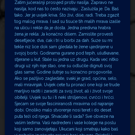
Zatim jučerašnji prosvjed protiv nasilja. Zapravo ne
nasilja, kod nas to često nazivaju ; Zaslužila je. Da. Baš
tako. Jer je uvijek kriva. Što živi, diše, radi. Treba zgazit
tog malog mrava. I sad su tisuće tih malih mrava izašle
na ulicu i rekle da je dosta. Jedna predivna hrabra
žena je rekla: Ja konačno dišem. Zamislite provesti
desetljeće, dva, čak i tri u borbi za dah. Suze su mi
tekle niz lice dok sam gledala te žene ujedinjene u
svojoj borbi. Godinama gurane pod tepih, ušutkavane,
stjerane u kut. Stale su jedna uz drugu. Kada već nitko
drugi uz njih nije stao, one su odlučile dignuti svoj
glas same. Godine šutnje su konačno progovorile.
Ako se pažljivo zagledate, svaki je grad, općina, selo,
mali mravinjak. Uvijek ćete tu pronaći one koji se trude
marljivo raditi i zaraditi za svoj život, ali i život svoje
obitelji. Uvijek su tu i ti neki stršljenovi, cvrčci i hrčci.
Sjećam se svoje fasciniranosti mravima od najranije
dobi. Onoliko malo stvorenje nosi teret i do deset
puta teži od njega. Shvaćate li sada? Sve obveze na
vašim leđima. Vaši nadređeni i vaše kolege na poslu
koji samo zanovijetaju. Ukućani koji smatraju kako baš