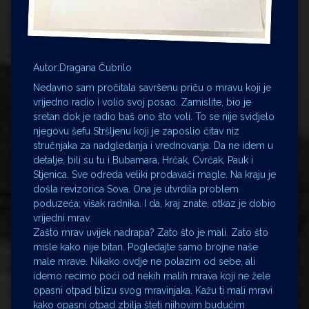
Autor:Dragana Čubrilo
Nedavno sam pročitala savršenu priču o mravu koji je
vrijedno radio i volio svoj posao. Zamislite, bio je
sretan dok je radio baš ono što voli. To se nije svidjelo
njegovu šefu Stršljenu koji je zaposlio čitav niz
stručnjaka za nadgledanja i vrednovanja. Da ne idem u
detalje, bili su tu i Bubamara, Hrčak, Cvrčak, Pauk i
Stjenica. Sve odreda veliki prodavači magle. Na kraju je
došla revizorica Sova. Ona je utvrdila problem
poduzeća; višak radnika. I da, kraj znate, otkaz je dobio
vrijedni mrav.
Zašto mrav uvijek nadrapa? Zato što je mali. Zato što
misle kako nije bitan. Pogledajte samo brojne naše
male mrave. Nikako ovdje ne polazim od sebe, ali
idemo recimo poći od nekih malih mrava koji ne žele
opasni otpad blizu svog mravinjaka. Kažu ti mali mravi
kako opasni otpad zbilja šteti njihovim budućim