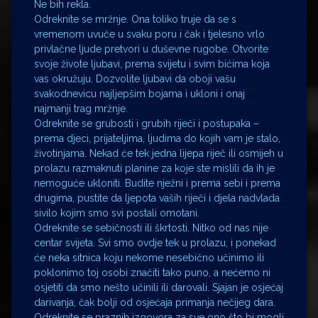
Ne bih rekla.
Odreknite se mržnje. Ona toliko truje da se s
vremenom uvuče u svaku poru i čak i tjelesno vrlo
privlačne ljude pretvori u duševne rugobe. Otvorite
svoje živote ljubavi, prema svijetu i svim bićima koja
vas okružuju. Dozvolite ljubavi da oboji vašu
svakodnevicu najljepšim bojama i ukloni i onaj
najmanji trag mržnje.
Odreknite se grubosti i grubih riječi i postupaka –
prema djeci, prijateljima, ljudima do kojih vam je stalo,
životinjama. Nekad će tek jedna lijepa riječ ili osmijeh u
prolazu razmaknuti planine za koje ste mislili da ih je
nemoguće ukloniti. Budite nježni i prema sebi i prema
drugima, pustite da ljepota vaših riječi i djela nadvlada
sivilo kojim smo svi postali omotani.
Odreknite se sebičnosti ili škrtosti. Nitko od nas nije
centar svijeta. Svi smo ovdje tek u prolazu, i ponekad
će neka sitnica koju nekome nesebično učinimo ili
poklonimo toj osobi značiti tako puno, a nećemo ni
osjetiti da smo nešto učinili ili darovali. Sjajan je osjećaj
darivanja, čak bolji od osjećaja primanja nečijeg dara.
Odreknite se praznih izgovora za sve ono što bi mogli