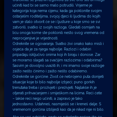
učiniti kad bi se samo malo potrudili. Vrijeme je
kategorija koja nema cijenu; kada ga poklonite svojim
ostarjelim roditeljima, svojoj djeci ili ljudima do kojih
vam je stalo otvorit će se i ljušture u koje smo se svi
zatvorili, svatko iz svojih razloga. Gledati osmijeh na
licu onoga kome ste poklonili nešto svog vremena od
neprocjenjive je vrijednosti.
Odreknite se ogovaranja. Svatko živi onako kako misli i
osjeća da je za njega najbolje. Razlozi i odabiri
pripadaju isključivo onima koji ih biraju i donose. Zar
se moramo slagati sa svačijim razlozima i odabirima?
Sasvim je dovoljno uvažiti ih; i mi imamo svoje razloge
zašto nešto činimo i zašto nešto odabiremo.
Odreknite se gorčine. Život će nebrojeno puta donijeti
situacije koje bi bilo najbolje izbjeći; puno gorkih
trenutaka treba i proživjeti i preživjeti. Najlakše ih je
otjerati prihvaćanjem i smiješkom na licima. Reći ćete
– lakše reći nego učiniti, a zapravo je tako
jednostavno. Udahneš, nasmiješiš se i kreneš dalje. S
vremenom gorčina izblijedi kao da je nikad nije ni bilo.
Ako se već odričete, onda se odreknite nečeg što će