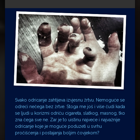
Impressum
Milenko Strižak
Drugi autori
Drugi autori
Matea Andrić
Ljiljana Lekanić-Kljaić
Željko Krznarić
Mario Lovreković
Miroslav Šantek
Svako odricanje zahtijeva izvjesnu žrtvu. Nemoguće se
odreći nečega bez žrtve. Stoga me još i više čudi kada
se ljudi u korizmi odriču cigareta, slatkog, masnog, tko
zna čega sve ne. Zar je to uistinu najveće i najvažnije
odricanje koje je moguće poduzeti u svrhu
pročišćenja i postajanja boljim čovjekom?