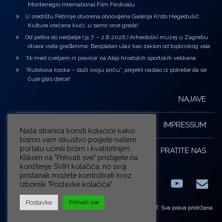
Montenegro International Film Festivalu
U središtu Petrinje otvorena obnovljena Galerija Krsto Hegedušić:
Kultura vraćena kući, u samo srce grada!
Od petka do nedjelje (31.7. – 2.8.2026.) Arheološki muzej u Zagrebu
otvara vrata građanima: Besplatan ulaz kao zaklon od toplinskog vala
‘Ni med cvetjem ni pravice’ na Aleji hrvatskih sportskih velikana
“Rubikova kocka – složi svoju priču”, projekt nastao iz potrebe da se
čuje glas djece!
NAJAVE
IMPRESSUM
Naša stranica koristi kolačiće kako
bismo vam iskustvo posjete našem
portalu učinili bržim i kvalitetnijim.
PRATITE NAS
Klikom na "Prihvati sve" pristajete na
korištenje SVIH kolačića, no svoj
pristanak možete kontrolirati kroz
izbornik "Postavke kolačića".
Facebook
LinkedIn
YouTub
E-m
X.com
Postavke
Prihvati sve
© ZG-KULT. Sva prava pridržana.