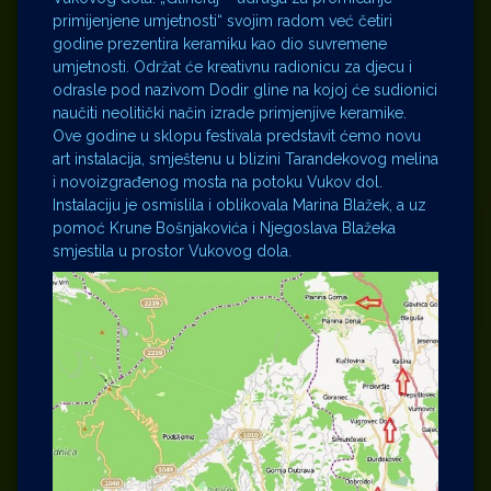
primijenjene umjetnosti“ svojim radom već četiri
godine prezentira keramiku kao dio suvremene
umjetnosti. Održat će kreativnu radionicu za djecu i
odrasle pod nazivom Dodir gline na kojoj će sudionici
naučiti neolitički način izrade primjenjive keramike.
Ove godine u sklopu festivala predstavit ćemo novu
art instalacija, smještenu u blizini Tarandekovog melina
i novoizgrađenog mosta na potoku Vukov dol.
Instalaciju je osmislila i oblikovala Marina Blažek, a uz
pomoć Krune Bošnjakovića i Njegoslava Blažeka
smjestila u prostor Vukovog dola.