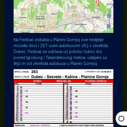
Na Festival visibaba u Planini Gornjoj ove nedjelje
možete doći i ZET-ovim autobusom 263 s okretišta
Dubec. Festival se održava uz potoku Vukov dol
pored Igrcevog i Tarandekovog melina, udaljeni su
850 m od okretišta autobusa u Planini Gornjoj.