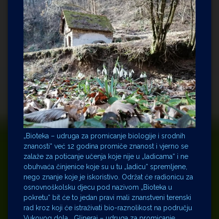
„Bioteka – udruga za promicanje biologije i srodnih
znanosti“ već 12 godina promiče znanost i vjerno se
zalaže za poticanje učenja koje nije u „ladicama“ i ne
obuhvaća činjenice koje su u tu „ladicu“ spremljene,
nego znanje koje je iskoristivo. Održat će radionicu za
osnovnoškolsku djecu pod nazivom „Bioteka u
pokretu“ bit će to jedan pravi mali znanstveni terenski
rad kroz koji će istraživati bio-raznolikost na području
Vukovog dola. „Glineraj – udruga za promicanje