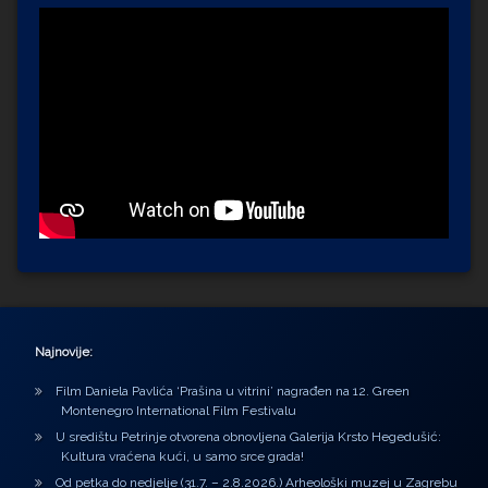
Najnovije:
Film Daniela Pavlića ‘Prašina u vitrini’ nagrađen na 12. Green
Montenegro International Film Festivalu
U središtu Petrinje otvorena obnovljena Galerija Krsto Hegedušić:
Kultura vraćena kući, u samo srce grada!
Od petka do nedjelje (31.7. – 2.8.2026.) Arheološki muzej u Zagrebu