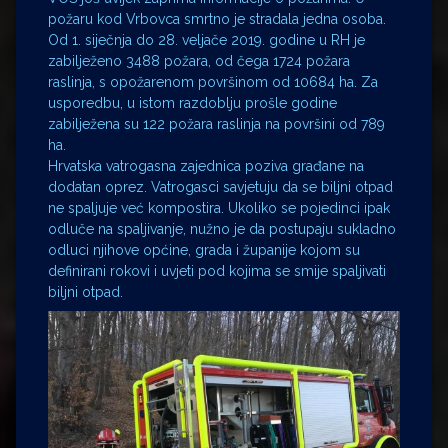
požaru kod Vrbovca smrtno je stradala jedna osoba.
Od 1. siječnja do 28. veljače 2019. godine u RH je
zabilježeno 3488 požara, od čega 1724 požara
raslinja, s opožarenom površinom od 10684 ha. Za
usporedbu, u istom razdoblju prošle godine
zabilježena su 122 požara raslinja na površini od 789
ha.
Hrvatska vatrogasna zajednica poziva građane na
dodatan oprez. Vatrogasci savjetuju da se biljni otpad
ne spaljuje već kompostira. Ukoliko se pojedinci ipak
odluče na spaljivanje, nužno je da postupaju sukladno
odluci njihove općine, grada i županije kojom su
definirani rokovi i uvjeti pod kojima se smije spaljivati
biljni otpad.