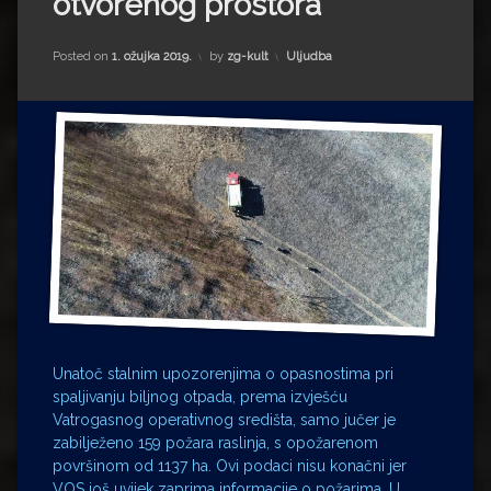
otvorenog prostora
Impressum
Milenko Strižak
Drugi autori
Drugi autori
Kategorije:
Posted on
1. ožujka 2019.
by
zg-kult
Uljudba
Matea Andrić
Ljiljana Lekanić-Kljaić
Željko Krznarić
Mario Lovreković
Miroslav Šantek
Unatoč stalnim upozorenjima o opasnostima pri
spaljivanju biljnog otpada, prema izvješću
Vatrogasnog operativnog središta, samo jučer je
zabilježeno 159 požara raslinja, s opožarenom
površinom od 1137 ha. Ovi podaci nisu konačni jer
VOS još uvijek zaprima informacije o požarima. U