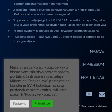
Montenegro International Film Festivalu
U središtu Petrinje otvorena obnovljena Galerija Krsto Hegedušić:
Kultura vraćena kući, u samo srce grada!
Od petka do nedjelje (31.7. – 2.8.2026.) Arheološki muzej u Zagrebu
otvara vrata građanima: Besplatan ulaz kao zaklon od toplinskog vala
‘Ni med cvetjem ni pravice’ na Aleji hrvatskih sportskih velikana
“Rubikova kocka – složi svoju priču”, projekt nastao iz potrebe da se
čuje glas djece!
NAJAVE
IMPRESSUM
Naša stranica koristi kolačiće kako
bismo vam iskustvo posjete našem
portalu učinili bržim i kvalitetnijim.
PRATITE NAS
Klikom na "Prihvati sve" pristajete na
korištenje SVIH kolačića, no svoj
pristanak možete kontrolirati kroz
izbornik "Postavke kolačića".
Facebook
LinkedIn
YouTub
E-m
X.com
Postavke
Prihvati sve
© ZG-KULT. Sva prava pridržana.