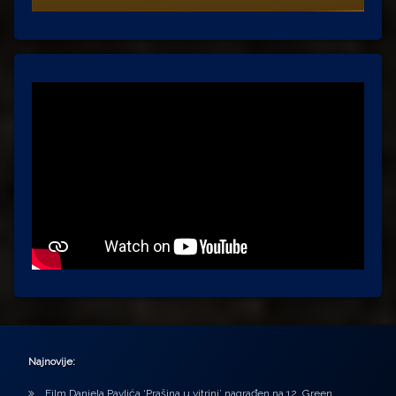
Najnovije:
Film Daniela Pavlića ‘Prašina u vitrini’ nagrađen na 12. Green