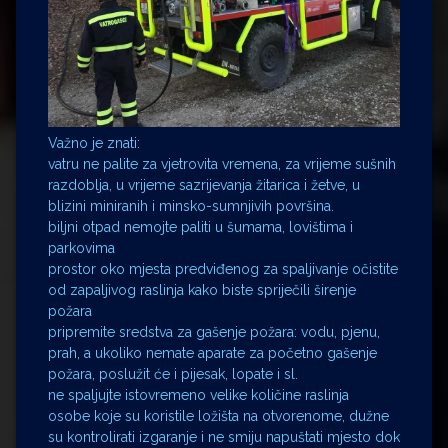
Važno je znati:
vatru ne palite za vjetrovita vremena, za vrijeme sušnih
razdoblja, u vrijeme sazrijevanja žitarica i žetve, u
blizini miniranih i minsko-sumnjivih površina.
biljni otpad nemojte paliti u šumama, lovištima i
parkovima
prostor oko mjesta predviđenog za spaljivanje očistite
od zapaljivog raslinja kako biste spriječili širenje
požara
pripremite sredstva za gašenje požara: vodu, pjenu,
prah, a ukoliko nemate aparate za početno gašenje
požara, poslužit će i pijesak, lopate i sl.
ne spaljujte istovremeno velike količine raslinja
osobe koje su koristile ložišta na otvorenome, dužne
su kontrolirati izgaranje i ne smiju napuštati mjesto dok