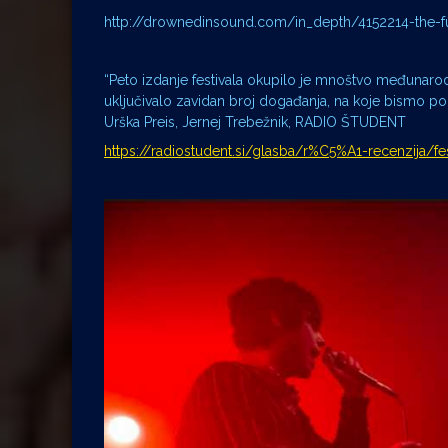
http://drownedinsound.com/in_depth/4152214-the-f
“Peto izdanje festivala okupilo je mnoštvo međunarodni
uključivalo zavidan broj događanja, na koje bismo p
Urška Preis, Jernej Trebežnik, RADIO ŠTUDENT
https://radiostudent.si/glasba/r%C5%A1-recenzija/fe