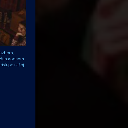
lazbom,
 međunarodnom
pristupe našoj