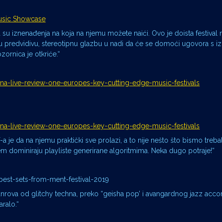
Music Showcase
 su iznenađenja na koja na njemu možete naići. Ovo je doista festival
aju predvidivu, stereotipnu glazbu u nadi da će se domoći ugovora s 
ornica je otkriće.“
ana-live-review-one-europes-key-cutting-edge-music-festivals
ana-live-review-one-europes-key-cutting-edge-music-festivals
e da na njemu praktički sve prolazi, a to nije nešto što bismo trebal
dominiraju playliste generirane algoritmima. Neka dugo potraje!“
est-sets-from-ment-festival-2019
m žanrova od glitchy techna, preko “geisha pop’ i avangardnog jazz acco
ralo.“