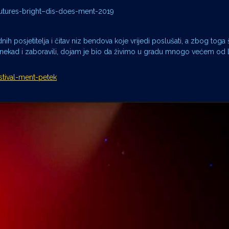
utures-bright–dis-does-ment-2019
h posjetitelja i čitav niz bendova koje vrijedi poslušati, a zbog toga š
onekad i zaboravili, dojam je bio da živimo u gradu mnogo većem od L
stival-ment-petek