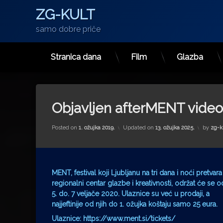
ZG-KULT
samo dobre priče
Stranica dana
Film
Glazba
Preskoči
na
sadržaj
Objavljen afterMENT video,
Posted on
1. ožujka 2019.
Updated on
13. ožujka 2025.
by
zg-k
MENT, festival koji Ljubljanu na tri dana i noći pretvara
regionalni centar glazbe i kreativnosti, održat će se o
5. do. 7 veljače 2020. Ulaznice su već u prodaji, a
najjeftinije od njih do 1. ožujka koštaju samo 25 eura.
Ulaznice:
https://www.ment.si/tickets/