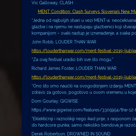
Vic Galloway, CLASH
MENT Condition: Clash Surveys Slovenia’s New 
“Jedna od najboljih stvari u vezi MENT-a neočekivana
glazbe i na njemu ne nastupaju glazbenici koji stvar
kompanijom – svaki nastup je iznenađenje, a svaka poz
John Robb, LOUDER THAN WAR
https://louderthanwar.com/ment-festival-2019-ljublj
“Za ovaj festival uradio bih sve što mogu.”
Richard James Foster, LOUDER THAN WAR
https://louderthanwar.com/ment-festival-2019-ljublj
“Ono što smo naučili na ovogodišnjem izdanju MENT-a j
zdravo za gotovo, pogotovo u ovom vremenu u kojem 
Dom Gourlay, GIGWISE
https://www.gigwise.com/features/3305954/the-12-b
“Eklektičniji i raznolikiji nego ikad prije, s raspono
do hardcore punka; samo nekoliko bendova je razoča
Derek Robertson, DROWNED IN SOUND