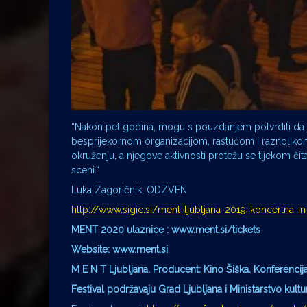
“Nakon pet godina, mogu s pouzdanjem potvrditi da
besprijekornom organizacijom, rastućom i raznoliko
okruženju, a njegove aktivnosti protežu se tijekom či
sceni.“
Luka Zagoričnik, ODZVEN
http://www.sigic.si/ment-ljubljana-2019-koncertna-i
MENT 2020 ulaznice : www.ment.si/tickets
Website: www.ment.si
M E N T Ljubljana. Producent: Kino Šiška. Konferencij
Festival podržavaju Grad Ljubljana i Ministarstvo kult