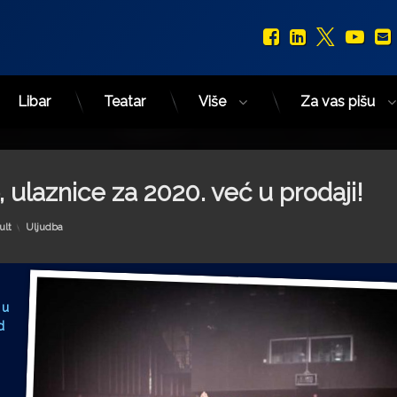
Facebook
LinkedIn
X.com
You
Libar
Teatar
Više
Za vas pišu
 ulaznice za 2020. već u prodaji!
Kategorije:
ult
Uljudba
 u
d