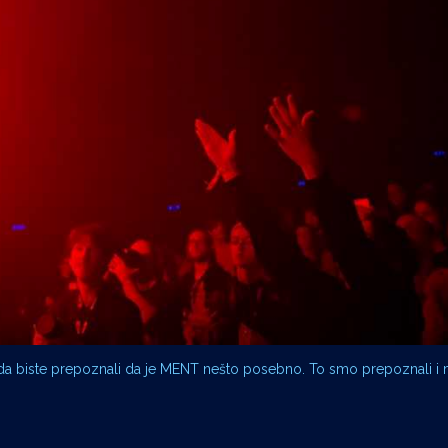
 da biste prepoznali da je MENT nešto posebno. To smo prepoznali i m