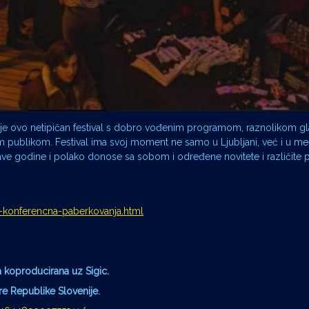
 je ovo netipičan festival s dobro vođenim programom, raznolikom g
m publikom. Festival ima svoj moment ne samo u Ljubljani, već i u
tave godine i polako donose sa sobom i određene novitete i različite 
n-konferencna-paberkovanja.html
a koproducirana uz Sigic.
ure Republike Slovenije.