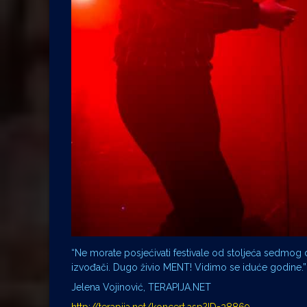
“Ne morate posjećivati festivale od stoljeća sedmog
izvođači. Dugo živio MENT! Vidimo se iduće godine.”
Jelena Vojinović, TERAPIJA.NET
http://terapija.net/koncert.asp?ID=28869