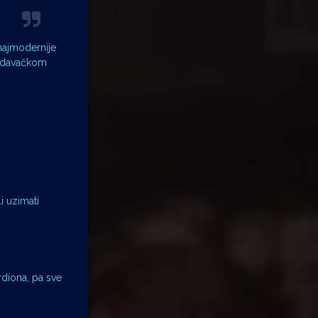
 najmodernije
izdavačkom
i uzimati
rdiona, pa sve