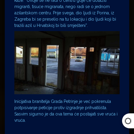
kaže: “Ovdje se ne radi o centru gdje će dolaziti
migranti, tisuće migranata, nego radi se o jednom
azilantskom centru. Prije svega, dio ljudi iz Porina, iz
Zagreba bi se preselio na tu lokaciju i dio ljudi koji bi
tražili azil u Hrvatskoj bi bili smješteni”.
Inicijativa branitelja Grada Petrinje je već pokrenula
potpisivanje peticije protiv izgradnje prihvatilišta.
Sasvim sigurno je da ova tema će postajati sve vruća i
vruća.