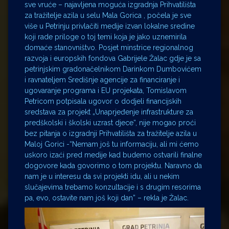
sve vruće – najavljena moguća izgradnja Prihvatilišta
za tražitelje azila u selu Mala Gorica , počela je sve
više u Petrinju privlačiti medije izvan lokalne sredine
koji rade priloge o toj temi koja je jako uznemirila
domaće stanovništvo. Posjet minstrice regionalnog
razvoja i europskih fondova Gabrijele Žalac gdje je sa
petrinjskim gradonačelnikom Darinkom Dumbovićem
i ravnateljem Središnje agencije za financiranje i
ugovaranje programa i EU projekata, Tomislavom
Petricom potpisala ugovor o dodjeli financijskih
sredstava za projekt „Unaprjeđenje infrastrukture za
predškolski i školski uzrast djece“, nije mogao proći
bez pitanja o izgradnji Prihvatilišta za tražitelje azila u
Maloj Gorici -“Nemam još tu informaciju, ali mi ćemo
uskoro izaći pred medije kad budemo ostvarili finalne
dogovore kada govorimo o tom projektu. Naravno da
nam je u interesu da svi projekti idu, ali u nekim
slučajevima trebamo konzultacije i s drugim resorima
pa, evo, ostavite nam još koji dan” – rekla je Žalac.