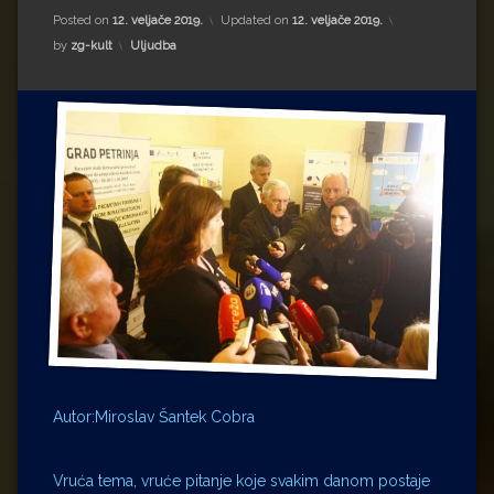
Impressum
Milenko Strižak
Posted on
12. veljače 2019.
Updated on
12. veljače 2019.
Kategorije:
by
zg-kult
Uljudba
Drugi autori
Drugi autori
Matea Andrić
Ljiljana Lekanić-Kljaić
Željko Krznarić
Mario Lovreković
Miroslav Šantek
Autor:Miroslav Šantek Cobra
Vruća tema, vruće pitanje koje svakim danom postaje