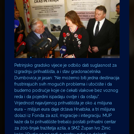
Petrinjsko gradsko vijeće je odbilo dati suglasnost za
izgradnju prihvatilišta, a i stav gradonačelnika
Dumbovića je jasan: “Ne možemo biti jedna destinacija
frustrirajućih svih mogućih problema i utočište i da
budemo područje koje će čekati vlakove bez voznog
reda i da pojedini ispadaju ovdje i da ostaju”.
Vrijednost najavljenog prihvatilišta je oko 4 milijuna
eura – milijun eura daje država Hrvatska, a tri milijuna
dolazi iz Fonda za azil, migracije i integraciju. MUP
kaže da bi prihvatilište trebalo postati prihvatni centar
za 200-tinjak tražitelja azila, a SMŽ Župan Ivo Žinić