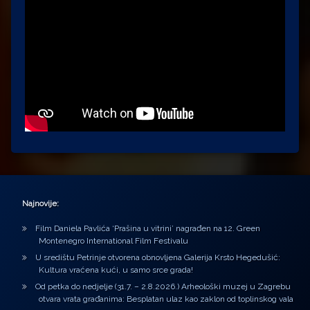
Najnovije:
Film Daniela Pavlića ‘Prašina u vitrini’ nagrađen na 12. Green
Montenegro International Film Festivalu
U središtu Petrinje otvorena obnovljena Galerija Krsto Hegedušić:
Kultura vraćena kući, u samo srce grada!
Od petka do nedjelje (31.7. – 2.8.2026.) Arheološki muzej u Zagrebu
otvara vrata građanima: Besplatan ulaz kao zaklon od toplinskog vala