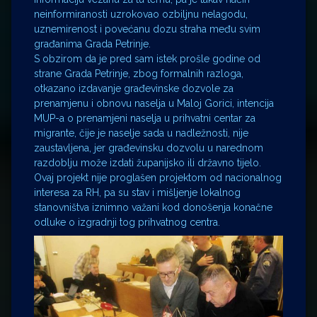
neinformiranosti uzrokovao ozbiljnu nelagodu,
uznemirenost i povećanu dozu straha među svim
građanima Grada Petrinje.
S obzirom da je pred sam istek prošle godine od
strane Grada Petrinje, zbog formalnih razloga,
otkazano izdavanje građevinske dozvole za
prenamjenu i obnovu naselja u Maloj Gorici, intencija
MUP-a o prenamjeni naselja u prihvatni centar za
migrante, čije je naselje sada u nadležnosti, nije
zaustavljena, jer građevinsku dozvolu u narednom
razdoblju može izdati županijsko ili državno tijelo.
Ovaj projekt nije proglašen projektom od nacionalnog
interesa za RH, pa su stav i mišljenje lokalnog
stanovništva iznimno važani kod donošenja konačne
odluke o izgradnji tog prihvatnog centra.