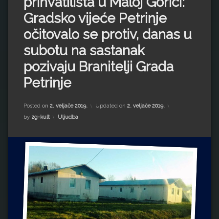
prihvatilišta u Maloj Gorici:
Impressum
Milenko Strižak
Gradsko vijeće Petrinje
Drugi autori
Drugi autori
očitovalo se protiv, danas u
subotu na sastanak
Matea Andrić
pozivaju Branitelji Grada
Ljiljana Lekanić-Kljaić
Petrinje
Željko Krznarić
Posted on
2. veljače 2019.
Updated on
2. veljače 2019.
Kategorije:
by
zg-kult
Uljudba
Mario Lovreković
Miroslav Šantek