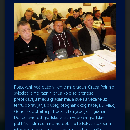
Poštovani, već duže vrijeme mi građani Grada Petrinje
svjedoci smo raznih priča koje se prenose i
prepričavaju među građanima, a sve su vezane uz
temu obnavljanja bivšeg prognaničkog naselja u Maloj
Gorici za potrebe prihvata i zbrinjavanja migranta.
Donedavno od gradske vlasti i vodećih gradskih
političkih struktura nismo dobili bilo kakvu službenu
informaciju vezanu za tu temu, pa je takav način