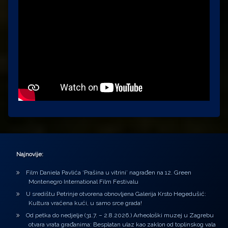
Najnovije:
Film Daniela Pavlića ‘Prašina u vitrini’ nagrađen na 12. Green
Montenegro International Film Festivalu
U središtu Petrinje otvorena obnovljena Galerija Krsto Hegedušić:
Kultura vraćena kući, u samo srce grada!
Od petka do nedjelje (31.7. – 2.8.2026.) Arheološki muzej u Zagrebu
otvara vrata građanima: Besplatan ulaz kao zaklon od toplinskog vala