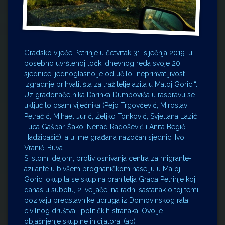
Gradsko vijeće Petrinje u četvrtak 31. siječnja 2019. u
posebno uvrštenoj točki dnevnog reda svoje 20.
sjednice, jednoglasno je odlučilo „neprihvatljivost
izgradnje prihvatilišta za tražitelje azila u Maloj Gorici“.
Uz gradonačelnika Darinka Dumbovića u raspravu se
uključilo osam vijećnika (Pejo Trgovčević, Miroslav
Petračić, Mihael Jurić, Željko Tonković, Svjetlana Lazić,
Luca Gašpar-Šako, Nenad Radošević i Anita Begić-
Hadžipašić), a u ime građana nazočan sjednici Ivo
Vranić-Buva
S istom idejom, protiv osnivanja centra za migrante-
azilante u bivšem prognaničkom naselju u Maloj
Gorici okupila se skupina branitelja Grada Petrinje koji
danas u subotu, 2. veljače, na radni sastanak o toj temi
pozivaju predstavnike udruga iz Domovinskog rata,
civilnog društva i političkih stranaka. Ovo je
objašnjenje skupine inicijatora. (ap)