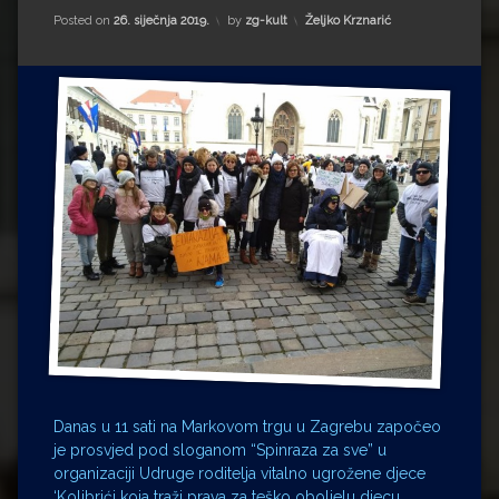
Impressum
Milenko Strižak
Kategorije:
Posted on
26. siječnja 2019.
by
zg-kult
Željko Krznarić
Drugi autori
Drugi autori
Matea Andrić
Ljiljana Lekanić-Kljaić
Željko Krznarić
Mario Lovreković
Miroslav Šantek
Danas u 11 sati na Markovom trgu u Zagrebu započeo
je prosvjed pod sloganom “Spinraza za sve” u
organizaciji Udruge roditelja vitalno ugrožene djece
‘Kolibrići koja traži prava za teško oboljelu djecu,