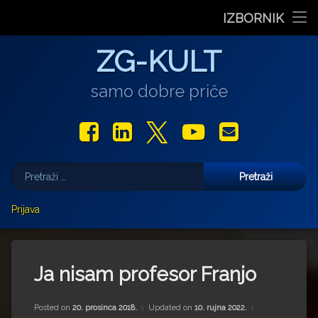
Stranica dana
IZBORNIK
Film Daniela Pavlića ‘Prašina u vitrini’ nagrađen na 12. Gr
U središtu Petrinje otvorena obnovljena Galerija Krst
Od petka do nedjelje (31.7. – 2.8.2026.) Arheolo
‘Ni med cvetjem ni pravice’ na Aleji hrvatskih
“Rubikova kocka – složi svoju priču”, pro
Preskoči
Film
ZG-KULT
na
sadržaj
Glazba
samo dobre priče
Libar
Facebook
LinkedIn
X.com
YouTube
E-mail
Teatar
Pretraži:
Izložbe
Više
Prijava
Najave
Darko Androić
Za vas pišu
Uljudba
Marjan Gašljević
Ja nisam profesor Franjo
Gastro
Aleksandar Olujić
Posted on
20. prosinca 2018.
Updated on
10. rujna 2022.