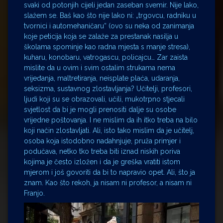
svaki od potonjih cijeli jedan zaseban svemir. Nije lako,
slažem se. Baš kao što nije lako ni: „trgovcu, radniku u
tvornici i automehaničaru“ (ovo su neka od zanimanja
koje peticija koja se zalaže za prestanak nasilja u
školama spominje kao radna mjesta s manje stresa),
kuharu, konobaru, vatrogascu, policajcu… Zar zaista
mislite da u ovim i svim ostalim strukama nema
vrijeđanja, maltretiranja, neisplate plaća, udaranja,
seksizma, sustavnog zlostavljanja? Učitelji, profesori,
ljudi koji su se obrazovali, učili, mukotrpno stjecali
svjetlost da bi je mogli prenositi dalje su osobe
vrijedne poštovanja. I ne mislim da ih itko treba na bilo
koji način zlostavljati. Ali, isto tako mislim da je učitelj,
osoba koja istodobno nadahnjuje, pruža primjer i
podučava, netko tko treba biti iznad niskih poriva
kojima je često izložen i da je greška vratiti istom
mjerom i još govoriti da bi to napravio opet. Ali, što ja
znam. Kao što rekoh, ja nisam ni profesor, a nisam ni
Franjo.