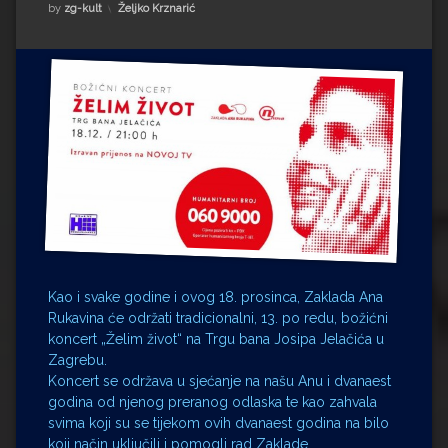
Impressum
Milenko Strižak
Kategorije:
by
zg-kult
Željko Krznarić
Drugi autori
Drugi autori
Matea Andrić
Ljiljana Lekanić-Kljaić
Željko Krznarić
Mario Lovreković
Miroslav Šantek
Kao i svake godine i ovog 18. prosinca, Zaklada Ana
Rukavina će održati tradicionalni, 13. po redu, božićni
koncert „Želim život“ na Trgu bana Josipa Jelačića u
Zagrebu.
Koncert se održava u sjećanje na našu Anu i dvanaest
godina od njenog preranog odlaska te kao zahvala
svima koji su se tijekom ovih dvanaest godina na bilo
koji način uključili i pomogli rad Zaklade.