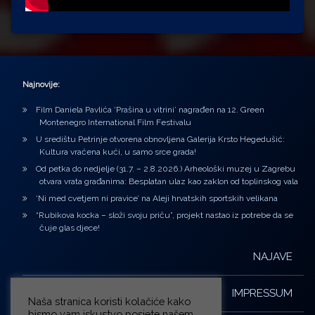
Najnovije:
Film Daniela Pavlića ‘Prašina u vitrini’ nagrađen na 12. Green
Montenegro International Film Festivalu
U središtu Petrinje otvorena obnovljena Galerija Krsto Hegedušić:
Kultura vraćena kući, u samo srce grada!
Od petka do nedjelje (31.7. – 2.8.2026.) Arheološki muzej u Zagrebu
otvara vrata građanima: Besplatan ulaz kao zaklon od toplinskog vala
‘Ni med cvetjem ni pravice’ na Aleji hrvatskih sportskih velikana
“Rubikova kocka – složi svoju priču”, projekt nastao iz potrebe da se
čuje glas djece!
NAJAVE
IMPRESSUM
Naša stranica koristi kolačiće kako
bismo vam iskustvo posjete našem