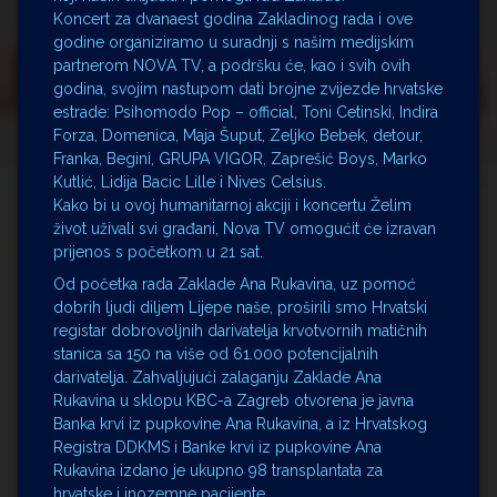
Koncert za dvanaest godina Zakladinog rada i ove
godine organiziramo u suradnji s našim medijskim
partnerom NOVA TV, a podršku će, kao i svih ovih
godina, svojim nastupom dati brojne zvijezde hrvatske
estrade: Psihomodo Pop – official, Toni Cetinski, Indira
Forza, Domenica, Maja Šuput, Zeljko Bebek, detour,
Franka, Begini, GRUPA VIGOR, Zaprešić Boys, Marko
Kutlić, Lidija Bacic Lille i Nives Celsius.
Kako bi u ovoj humanitarnoj akciji i koncertu Želim
život uživali svi građani, Nova TV omogućit će izravan
prijenos s početkom u 21 sat.
Od početka rada Zaklade Ana Rukavina, uz pomoć
dobrih ljudi diljem Lijepe naše, proširili smo Hrvatski
registar dobrovoljnih darivatelja krvotvornih matičnih
stanica sa 150 na više od 61.000 potencijalnih
darivatelja. Zahvaljujući zalaganju Zaklade Ana
Rukavina u sklopu KBC-a Zagreb otvorena je javna
Banka krvi iz pupkovine Ana Rukavina, a iz Hrvatskog
Registra DDKMS i Banke krvi iz pupkovine Ana
Rukavina izdano je ukupno 98 transplantata za
hrvatske i inozemne pacijente.