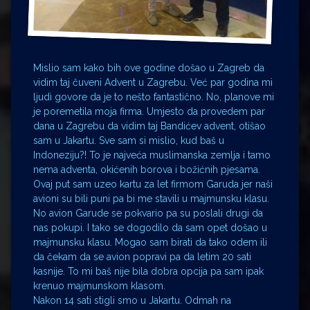
Mislio sam kako bih ove godine došao u Zagreb da
vidim taj čuveni Advent u Zagrebu. Već par godina mi
ljudi govore da je to nešto fantastično. No, planove mi
je poremetila moja firma. Umjesto da provedem par
dana u Zagrebu da vidim taj Bandićev advent, otišao
sam u Jakartu. Sve sam si mislio, kud baš u
Indoneziju?! To je najveća muslimanska zemlja i tamo
nema adventa, okićenih borova i božićnih pjesama.
Ovaj put sam uzeo kartu za let firmom Garuda jer naši
avioni su bili puni pa bi me stavili u majmunsku klasu.
No avion Garude se pokvario pa su poslali drugi da
nas pokupi. I tako se dogodilo da sam opet došao u
majmunsku klasu. Mogao sam birati da tako odem ili
da čekam da se avion popravi pa da letim 20 sati
kasnije. To mi baš nije bila dobra opcija pa sam ipak
krenuo majmunskom klasom.
Nakon 14 sati stigli smo u Jakartu. Odmah na