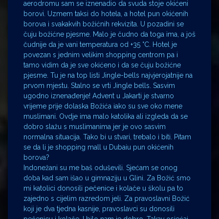
aerodromu sam se iznenadio da svuda stoje okićeni
borovi. Uzmem taksi do hotela, a hotel pun okićenih
borova i svakakvih božićnih rekvizita. U pozadini se
čuju božićne pjesme. Malo je čudno da toga ima, a još
čudnije da je vani temperatura od +35 °C. Hotel je
povezan s jednim velikim shopping centrom pa i
tamo vidim da je sve okićeno i da se čuju božićne
pjesme. Tu je na top listi Jingle-bells najvjerojatnije na
prvom mjestu. Stalno se vrti Jingle bells. Sasvim
ugodno iznenađenje! Advent u Jakarti je stvarno
vrijeme prije dolaska Božića iako su sve oko mene
muslimani. Ovdje ima malo katolika ali izgleda da se
dobro slažu s muslimanima jer je ovo sasvim
normalna situacija. Tako bi u stvari, trebalo i biti. Pitam
se da li je shopping mall u Dubaiu pun okićenih
borova?
Indonežani su me baš oduševili. Sjećam se onog
doba kad sam išao u gimnaziju u Glini. Za Božić smo
mi katolici donosili pečenice i kolače u školu pa to
zajedno s cijelim razredom jeli. Za pravoslavni Božić
koji je dva tjedna kasnije, pravoslavci su donosili