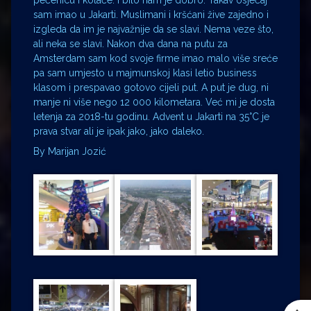
pečenicu i kolače. I bilo nam je dobro. Takav osjećaj
sam imao u Jakarti. Muslimani i kršćani žive zajedno i
izgleda da im je najvažnije da se slavi. Nema veze što,
ali neka se slavi. Nakon dva dana na putu za
Amsterdam sam kod svoje firme imao malo više sreće
pa sam umjesto u majmunskoj klasi letio business
klasom i prespavao gotovo cijeli put. A put je dug, ni
manje ni više nego 12 000 kilometara. Već mi je dosta
letenja za 2018-tu godinu. Advent u Jakarti na 35°C je
prava stvar ali je ipak jako, jako daleko.
By Marijan Jozić