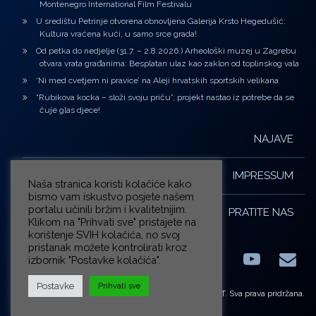
Montenegro International Film Festivalu
U središtu Petrinje otvorena obnovljena Galerija Krsto Hegedušić:
Kultura vraćena kući, u samo srce grada!
Od petka do nedjelje (31.7. – 2.8.2026.) Arheološki muzej u Zagrebu
otvara vrata građanima: Besplatan ulaz kao zaklon od toplinskog vala
‘Ni med cvetjem ni pravice’ na Aleji hrvatskih sportskih velikana
“Rubikova kocka – složi svoju priču”, projekt nastao iz potrebe da se
čuje glas djece!
NAJAVE
IMPRESSUM
Naša stranica koristi kolačiće kako
bismo vam iskustvo posjete našem
portalu učinili bržim i kvalitetnijim.
PRATITE NAS
Klikom na "Prihvati sve" pristajete na
korištenje SVIH kolačića, no svoj
pristanak možete kontrolirati kroz
izbornik "Postavke kolačića".
Facebook
LinkedIn
YouTub
E-m
X.com
Postavke
Prihvati sve
© ZG-KULT. Sva prava pridržana.