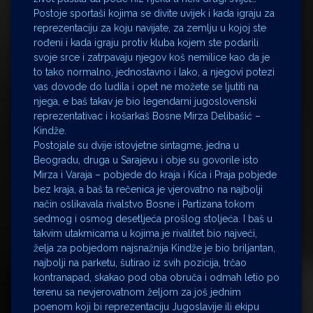
Postoje sportaši kojima se divite uvijek i kada igraju za
reprezentaciju za koju navijate, za zemlju u kojoj ste
rođeni i kada igraju protiv kluba kojem ste podarili
svoje srce i zatrpavaju njegov koš nemilice kao da je
to tako normalno, jednostavno i lako, a njegovi potezi
vas dovode do ludila i opet ne možete se ljutiti na
njega, e baš takav je bio legendarni jugoslovenski
reprezentativac i košarkaš Bosne Mirza Delibašić –
Kindže.
Postojale su dvije istovjetne sintagme, jedna u
Beogradu, druga u Sarajevu i obje su govorile isto
Mirza i Varaja – pobjede do kraja i Kića i Praja pobjede
bez kraja, a baš ta rečenica je vjerovatno na najbolji
način oslikavala rivalstvo Bosne i Partizana tokom
sedmog i osmog desetljeća prošlog stoljeća. I baš u
takvim utakmicama u kojima je rivalitet bio najveći,
želja za pobjedom najsnažnija Kindže je bio briljantan,
najbolji na parketu, šutirao iz svih pozicija, trčao
kontranapad, skakao pod oba obruča i odmah letio po
terenu sa nevjerovatnom željom za još jednim
poenom koji bi reprezentaciju Jugoslavije ili ekipu