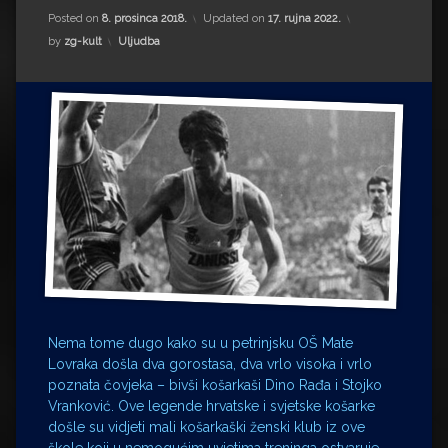
Impressum
Milenko Strižak
Posted on
8. prosinca 2018.
Updated on
17. rujna 2022.
Kategorije:
by
zg-kult
Uljudba
Drugi autori
Drugi autori
Matea Andrić
Ljiljana Lekanić-Kljaić
Željko Krznarić
Mario Lovreković
Miroslav Šantek
Nema tome dugo kako su u petrinjsku OŠ Mate
Lovraka došla dva gorostasa, dva vrlo visoka i vrlo
poznata čovjeka – bivši košarkaši Dino Rađa i Stojko
Vranković. Ove legende hrvatske i svjetske košarke
došle su vidjeti mali košarkaški ženski klub iz ove