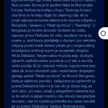
titulu prvaka. Bosna je te godine hitala ka tituli prvaka
Evrope, Partizan ka trofeju u Kupu “Radivoja Koraća”,
oba tima su na kraju stigla do željenog cilja, ali su
svoje najbolje evropske utakmice te sezone odigrali u
Beogradu i Sarajevu u “Palati sportova” i “Skenderiji”. U
Beogradu je Kindže dovodio Grobare do ludila,
napunio je koš Partizana do vrha, zaustavio se na 54
poena, a šest tisuća gledatelja u dvorani i još nekoliko
milijuna pored malih ekrana uživalo je u nevjerovatnoj
košarkaškoj simfoniji kojom je na parketu dirigirao
Mirza Delibašić. Nevjerovatna muzička arija, dostojna
najvećih svjetskih arena, počela je u 17 sati, a završila
nešto poslije 18.30 ostavivši milione Jugoslovena bez
daha da širom otvorenih usta i neskrivenim divljenjem
gledaju parket “Palate sportova” na Novom Beogradu.
Kada je utakmica završila i zaključena sa ogromnih 54
poena Delibašića bilo mi je žao što je došao kraj, jer
sam želio još malo uživati u elegantnim šutevima koji
su te večeri iscjepali mrežicu oba obruča beogradske
dvorane, i nije mi ni jednog trenutka bio važan rezultat
jer su potezi Delibašića, Varajića, Radovanovića,