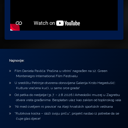
Najnovije:
Film Daniela Pavlića ‘Prašina u vitrini’ nagrađen na 12. Green
Montenegro International Film Festivalu
U središtu Petrinje otvorena obnovljena Galerija Krsto Hegedušić:
Kultura vraćena kući, u samo srce grada!
Od petka do nedjelje (31.7. – 2.8.2026.) Arheološki muzej u Zagrebu
otvara vrata građanima: Besplatan ulaz kao zaklon od toplinskog vala
‘Ni med cvetjem ni pravice’ na Aleji hrvatskih sportskih velikana
“Rubikova kocka – složi svoju priču”, projekt nastao iz potrebe da se
čuje glas djece!