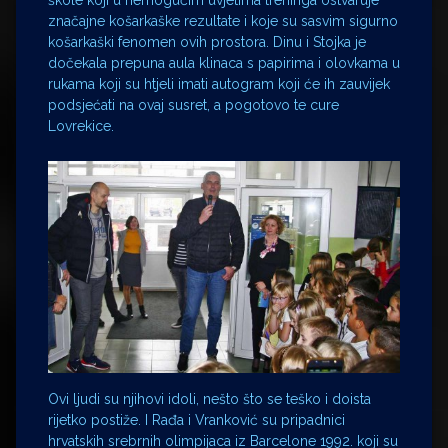
škole koji u nemogućim uvjetima treninga ostvaruje
značajne košarkaške rezultate i koje su sasvim sigurno
košarkaški fenomen ovih prostora. Dinu i Stojka je
dočekala prepuna aula klinaca s papirima i olovkama u
rukama koji su htjeli imati autogram koji će ih zauvijek
podsjećati na ovaj susret, a pogotovo te cure
Lovrekice.
Ovi ljudi su njihovi idoli, nešto što se teško i doista
rijetko postiže. I Rađa i Vranković su pripadnici
hrvatskih srebrnih olimpijaca iz Barcelone 1992. koji su