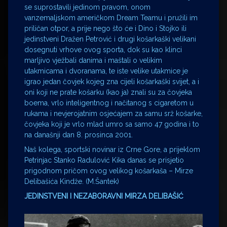
se suprostavili jedinom pravom, onom
vanzemaljskom američkom Dream Teamu i pružili im
priličan otpor, a prije nego što će i Dino i Stojko ili
jedinstveni Dražen Petrović i drugi košarkaški velikani
dosegnuti vrhove ovog sporta, dok su kao klinci
marljivo vježbali danima i maštali o velikim
utakmicama i dvoranama, te iste velike utakmice je
igrao jedan čovjek kojeg zna cijeli košarkaški svijet, a i
oni koji ne prate košarku (kao ja) znali su za čovjeka
boema, vrlo inteligentnog i načitanog s cigaretom u
rukama i nevjerojatnim osjećajem za samu srž košarke,
čovjeka koji je vrlo mlad umro sa samo 47 godina i to
na današnji dan 8. prosinca 2001.
Naš kolega, sportski novinar iz Crne Gore, a prijeklom
Petrinjac Stanko Radulović Kika danas se prisjetio
prigodnom pričom ovog velikog košarkaša – Mirze
Delibašića Kindže. (M.Šantek)
JEDINSTVENI I NEZABORAVNI MIRZA DELIBAŠIĆ