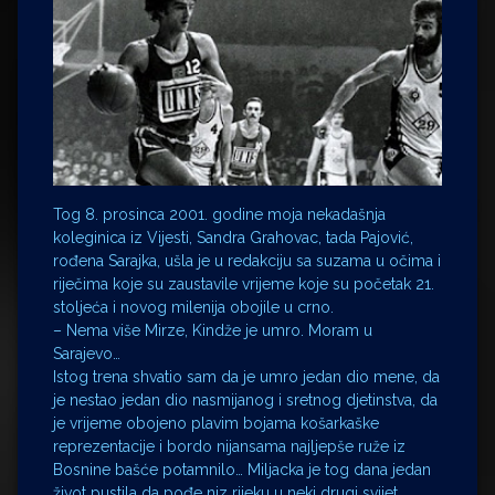
Tog 8. prosinca 2001. godine moja nekadašnja
koleginica iz Vijesti, Sandra Grahovac, tada Pajović,
rođena Sarajka, ušla je u redakciju sa suzama u očima i
riječima koje su zaustavile vrijeme koje su početak 21.
stoljeća i novog milenija obojile u crno.
– Nema više Mirze, Kindže je umro. Moram u
Sarajevo…
Istog trena shvatio sam da je umro jedan dio mene, da
je nestao jedan dio nasmijanog i sretnog djetinstva, da
je vrijeme obojeno plavim bojama košarkaške
reprezentacije i bordo nijansama najljepše ruže iz
Bosnine bašće potamnilo… Miljacka je tog dana jedan
život pustila da pođe niz rijeku u neki drugi svijet…