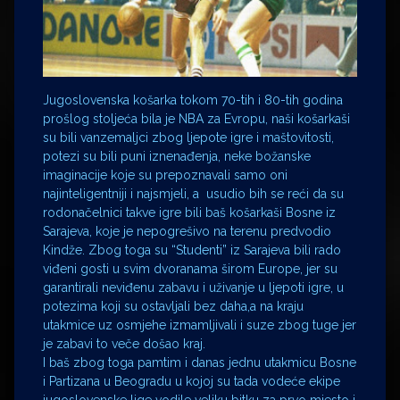
Jugoslovenska košarka tokom 70-tih i 80-tih godina
prošlog stoljeća bila je NBA za Evropu, naši košarkaši
su bili vanzemaljci zbog ljepote igre i maštovitosti,
potezi su bili puni iznenađenja, neke božanske
imaginacije koje su prepoznavali samo oni
najinteligentniji i najsmjeli, a usudio bih se reći da su
rodonačelnici takve igre bili baš košarkaši Bosne iz
Sarajeva, koje je nepogrešivo na terenu predvodio
Kindže. Zbog toga su “Studenti” iz Sarajeva bili rado
viđeni gosti u svim dvoranama širom Europe, jer su
garantirali neviđenu zabavu i uživanje u ljepoti igre, u
potezima koji su ostavljali bez daha,a na kraju
utakmice uz osmjehe izmamljivali i suze zbog tuge jer
je zabavi to veče došao kraj.
I baš zbog toga pamtim i danas jednu utakmicu Bosne
i Partizana u Beogradu u kojoj su tada vodeće ekipe
jugoslovenske lige vodile veliku bitku za prvo mjesto i