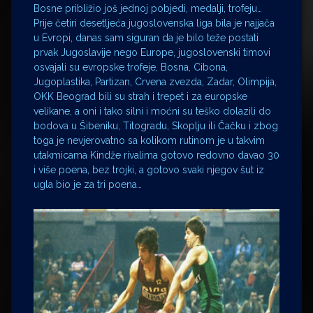
Bosne približio još jednoj pobjedi, medalji, trofeju…
Prije četiri desetljeća jugoslovenska liga bila je najjača
u Evropi, danas sam siguran da je bilo teže postati
prvak Jugoslavije nego Europe, jugoslovenski timovi
osvajali su evropske trofeje, Bosna, Cibona,
Jugoplastika, Partizan, Crvena zvezda, Zadar, Olimpija,
OKK Beograd bili su strah i trepet i za europske
velikane, a oni i tako silni i moćni su teško dolazili do
bodova u Šibeniku, Titogradu, Skoplju ili Čačku i zbog
toga je nevjerovatno sa kolikom rutinom je u takvim
utakmicama Kindže rivalima gotovo redovno davao 30
i više poena, bez trojki, a gotovo svaki njegov šut iz
ugla bio je za tri poena…