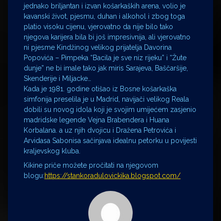
jednako briljantan i izvan košarkaških arena, volio je
kavanski život, pjesmu, duhan i alkohol i zbog toga
platio visoku cijenu, vjerovatno da nije bilo tako
njegova karijera bila bi još impresivnija, ali vjerovatno
ni pjesme Kindžinog velikog prijatelja Davorina
Popovića – Pimpeka “Bacila je sve niz rijeku” i “Žute
dunje” ne bi imale tako jak miris Sarajeva, Baščaršije,
Skenderije i Miljacke…
Kada je 1981. godine otišao iz Bosne košarkaška
simfonija preselila je u Madrid, navijači velikog Reala
dobili su novog idola koji je svojim umijećem zasjenio
madridske legende Vejna Brabendera i Huana
Korbalana. a uz njih dvojicu i Dražena Petrovića i
Arvidasa Sabonisa sačinjava idealnu petorku u povijesti
kraljevskog kluba.
Kikine priče možete pročitati na njegovom
blogu:
https://stankoradulovickika.blogspot.com/