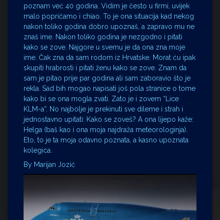
poznam već 40 godina. Vidim je često u firmi, uvijek
malo popričamo i chiao. To je ona situacija kad nekog
nakon toliko godina dobro upoznaš, a zapravo mu ne
znaš ime. Nakon toliko godina je nezgodno i pitati
kako se zove. Najgore u svemu je da ona zna moje
ime. Čak zna da sam rodom iz Hrvatske. Morat ću ipak
skupiti hrabrosti i pitati ženu kako se zove. Znam da
sam je pitao prije par godina ali sam zaboravio što je
rekla. Sad bih mogao napisati još pola stranice o tome
kako bi se ona mogla zvati. Zato je i zovem “Lice
KLM-a”. No najbolje je prekinuti sve dileme i strah i
jednostavno upitati: Kako se zoveš? A ona lijepo kaže:
Helga (baš kao i ona moja najdraža meteorologinja).
Eto, to je ta moja odavno poznata, a kasno upoznata
kolegica.
By Marijan Jozić