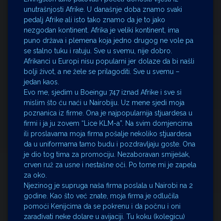
unutrašnjosti Afrike. U današnje doba znamo svaki
pedalj Afrike ali isto tako znamo da je to jako
nezgodan kontinent. Afrika je veliki kontinent, ima
puno država i plemena koja jedno drugog ne vole pa
se stalno tuku i ratuju. Sve u svemu, nije dobro.
Afrikanci u Europi nisu popularni jer dolaze da bi našli
bolji život, a ne žele se prilagoditi. Sve u svemu –
jedan kaos.
Evo me, sjedim u Boeingu 747 iznad Afrike i sve si
mislim što ću naći u Nairobiju. Uz mene sjedi moja
poznanica iz firme. Ona je najpopularnija stjuardesa u
firmi i ja ju zovem “Lice KLM-a”. Na svim domjencima
ili proslavama moja firma pošalje nekoliko stjuardesa
da u uniformama tamo budu i pozdravljaju goste. Ona
je dio tog tima za promociju. Nezaboravan smiješak,
crven ruž za usne i nestašne oči. Po tome mi je zapela
za oko.
Njezinog je supruga naša firma poslala u Nairobi na 2
godine. Kao što već znate, moja firma je odlučila
pomoći Kenijcima da se pokrenu i da počnu i oni
zarađivati neke dolare u avijaciji. Tu koku (kolegicu)