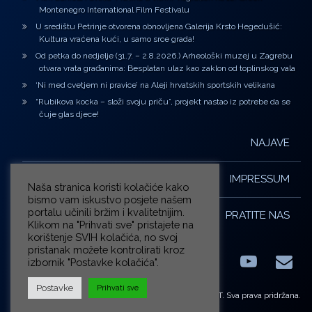
Montenegro International Film Festivalu
U središtu Petrinje otvorena obnovljena Galerija Krsto Hegedušić:
Kultura vraćena kući, u samo srce grada!
Od petka do nedjelje (31.7. – 2.8.2026.) Arheološki muzej u Zagrebu
otvara vrata građanima: Besplatan ulaz kao zaklon od toplinskog vala
‘Ni med cvetjem ni pravice’ na Aleji hrvatskih sportskih velikana
“Rubikova kocka – složi svoju priču”, projekt nastao iz potrebe da se
čuje glas djece!
NAJAVE
IMPRESSUM
Naša stranica koristi kolačiće kako
bismo vam iskustvo posjete našem
portalu učinili bržim i kvalitetnijim.
PRATITE NAS
Klikom na "Prihvati sve" pristajete na
korištenje SVIH kolačića, no svoj
pristanak možete kontrolirati kroz
izbornik "Postavke kolačića".
Facebook
LinkedIn
YouTub
E-m
X.com
Postavke
Prihvati sve
© ZG-KULT. Sva prava pridržana.