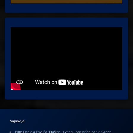
Najnovije:
Film Daniela Pavlića ‘Prašina u vitrini’ nagrađen na 12. Green