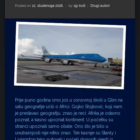
Impressum
Milenko Strižak
Kategorije:
Posted on
12. studenoga 2018.
by
zg-kult
Drugi autori
Drugi autori
Drugi autori
Matea Andrić
Ljiljana Lekanić-Kljaić
Željko Krznarić
Mario Lovreković
Miroslav Šantek
Prije puno godina smo još u osnovnoj školi u Glini na
satu geografije učili o Africi. Gojko Stojković, koji nam
je predavao geografiju, znao je reći: Afrika je odavno
poznat, a kasno upoznat kontinent. U početku su
stranci upoznali samo obale. Ono što je bilo u
unutrašnjosti nije nitko znao. Tek kasnije su Stanly i
Livingston tako putovali i počeli donositi vijesti iz