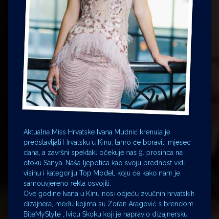
Aktualna Miss Hrvatske Ivana Mudnić krenula je
predstavljati Hrvatsku u Kinu, tamo će boraviti mjesec
dana, a završni spektakl očekuje nas 9. prosinca na
otoku Sanya. Naša ljepotica kao svoju prednost vidi
visinu i kategoriju Top Model, koju će kako nam je
samouvjereno rekla osvojiti.
Ove godine Ivana u Kinu nosi odjeću zvučnih hrvatskih
dizajnera, među kojima su Zoran Aragović s brendom
BiteMyStyle , Ivicu Skoku koji je napravio dizajnersku