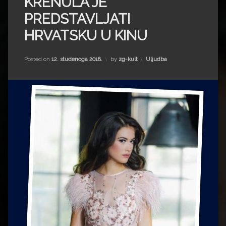
KRENULA JE
Impressum
Milenko Strižak
PREDSTAVLJATI
Drugi autori
Drugi autori
HRVATSKU U KINU
Matea Andrić
Kategorije:
Posted on
12. studenoga 2018.
by
zg-kult
Uljudba
Ljiljana Lekanić-Kljaić
Željko Krznarić
Mario Lovreković
Miroslav Šantek