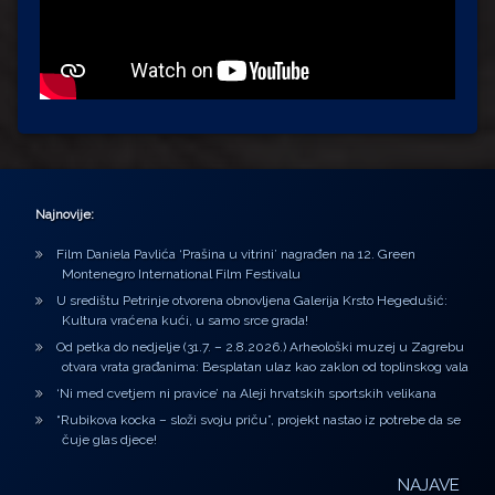
Najnovije:
Film Daniela Pavlića ‘Prašina u vitrini’ nagrađen na 12. Green
Montenegro International Film Festivalu
U središtu Petrinje otvorena obnovljena Galerija Krsto Hegedušić:
Kultura vraćena kući, u samo srce grada!
Od petka do nedjelje (31.7. – 2.8.2026.) Arheološki muzej u Zagrebu
otvara vrata građanima: Besplatan ulaz kao zaklon od toplinskog vala
‘Ni med cvetjem ni pravice’ na Aleji hrvatskih sportskih velikana
“Rubikova kocka – složi svoju priču”, projekt nastao iz potrebe da se
čuje glas djece!
NAJAVE