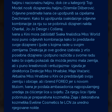
haljinu i nacionalnu haljinu, dok će u kategoriji Top
Model nositi dizajnersku haljinu Džemile Dilberović.
Odjevne predmete Ivana će upotpuniti sa cipelama
Deichmann. Kako bi upotpunila svakidašnje odjevne
kombinacije za nju su se pobrinuli dizajneri nakita
Chantal, Jo-Jo Design i Colleraj.
Ivana u Kini mora zablistati! Svaka finalistica Miss World
nosi puno odjevnih kombinacija kako bi predstavile
svoje dizajnere i ljude s kojima rade u svojim
zemljama. Direkcija je ove godine izabrala 3 vrlo
posebna dizajnera i potpuno različita u svome radu
kako bi svijetu pokazali da možda jesmo mala zemlja,
ali s puno kreativnosti i entuzijazma- izjavila je
direktorica Direkcije Miss Hrvatske, Maja Vračarić.
Aktualna Miss Hrvatske u Kini će predstavljati svoju
zemlju i običaje, ali i brend FOREO jer s novom
titulom, Ivana je postala ambasadorica najpopularnijeg
uređaja za čišćenje lica u svijetu. Za njegu lica i tijela
pobrinula je preparativna kozmetika Ziaja i dekorativna
kozmetika Eveline Cosmetics te LCN za uredno
njegovane nokte.