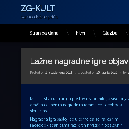
ZG-KULT
samo dobre priče
Stranica dana
Film
Glazba
Preskoči
na
sadržaj
Lažne nagradne igre objav
Posted on
2. studenoga 2018.
Updated on
16. lipnja 2022.
by
Ministarstvo unutarnjih poslova zaprimilo je više prija
građana o lažnim nagradnim igrama na Facebook
stanicama.
Nagradna igra sastoji se u tome da se na lažnim
Facebook stranicama različitih hrvatskih poslovnih