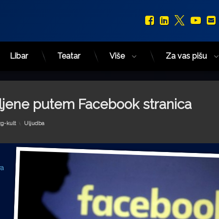
Facebook
LinkedIn
X.com
You
Libar
Teatar
Više
Za vas pišu
ljene putem Facebook stranica
Kategorije:
zg-kult
Uljudba
va