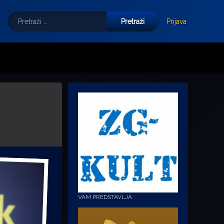
Pretraži:
Tube
E-mail
Prijava
VAM PREDSTAVLJA :