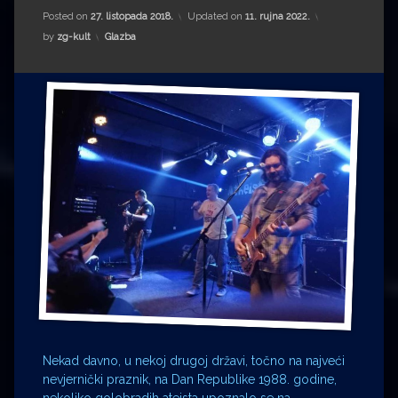
Impressum
Milenko Strižak
Posted on
27. listopada 2018.
Updated on
11. rujna 2022.
Kategorije:
by
zg-kult
Glazba
Drugi autori
Drugi autori
Matea Andrić
Ljiljana Lekanić-Kljaić
Željko Krznarić
Mario Lovreković
Miroslav Šantek
Nekad davno, u nekoj drugoj državi, točno na najveći
nevjernički praznik, na Dan Republike 1988. godine,