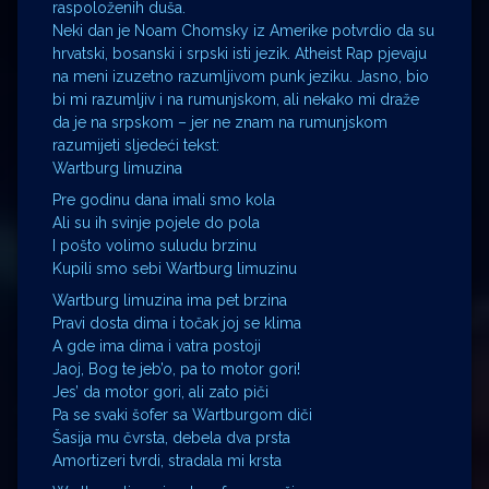
raspoloženih duša.
Neki dan je Noam Chomsky iz Amerike potvrdio da su
hrvatski, bosanski i srpski isti jezik. Atheist Rap pjevaju
na meni izuzetno razumljivom punk jeziku. Jasno, bio
bi mi razumljiv i na rumunjskom, ali nekako mi draže
da je na srpskom – jer ne znam na rumunjskom
razumijeti sljedeći tekst:
Wartburg limuzina
Pre godinu dana imali smo kola
Ali su ih svinje pojele do pola
I pošto volimo suludu brzinu
Kupili smo sebi Wartburg limuzinu
Wartburg limuzina ima pet brzina
Pravi dosta dima i točak joj se klima
A gde ima dima i vatra postoji
Jaoj, Bog te jeb’o, pa to motor gori!
Jes’ da motor gori, ali zato piči
Pa se svaki šofer sa Wartburgom diči
Šasija mu čvrsta, debela dva prsta
Amortizeri tvrdi, stradala mi krsta