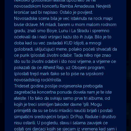
nekoliko golobradih ateista upoznalo se na
novosadskom koncertu Ramba Amadeusa. Nevješti
kroničar sad bi napisao: Ostalo je povijest.
Novosadska scena bila je već istaknuta na rock mapi
bivše države. Mi mladi, barem u mom malom rodnom
gradu, znali smo Boye, Lunu i La Stradu i spremno
očekivali da i naši vršnjaci kažu što ih žulja. Bilo je to
doba kad su već zavladali KUD Idijoti, a mnogi
golobradi, uključujući mene, polako počeli shvaćati da
će punk (p)ostati životni odabir. Tada nitko nije znao
što su to životni odabiri i što nosi vrijeme, a vrijeme će
pokazati da će Atheist Rap, uz Obojeni program,
(p)ostati trejd mark (tako se to piše na srpskom)
novosadskog rock’n’rolla.
Trideset godina poslije ovojesenska prebogata
zagrebačka koncertna ponuda dovela nam je te iste
ateiste. I to tako da sviraju samo prva tri albuma, od
kojih je treći snimljen također davne ’98. Mogu
primijetiti da su se bivši mladići naučili brijati i postali
simpatični sredovječni brijači. Dr.Pop, Radule i društvo
nisu ostarili. U pogledu, stavu i šalama zauvijek će
ostati oni dječaci kojih se sjećam iz vremena kad sam i