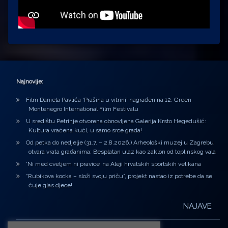
Najnovije:
Film Daniela Pavlića ‘Prašina u vitrini’ nagrađen na 12. Green
Montenegro International Film Festivalu
U središtu Petrinje otvorena obnovljena Galerija Krsto Hegedušić:
Kultura vraćena kući, u samo srce grada!
Od petka do nedjelje (31.7. – 2.8.2026.) Arheološki muzej u Zagrebu
otvara vrata građanima: Besplatan ulaz kao zaklon od toplinskog vala
‘Ni med cvetjem ni pravice’ na Aleji hrvatskih sportskih velikana
“Rubikova kocka – složi svoju priču”, projekt nastao iz potrebe da se
čuje glas djece!
NAJAVE