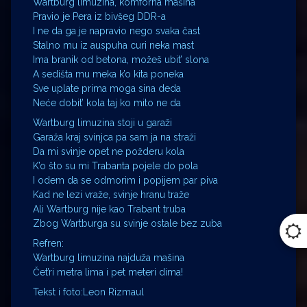
Wartburg limuzina, komforna mašina
Pravio je Pera iz bivšeg DDR-a
I ne da ga je napravio nego svaka čast
Stalno mu iz auspuha curi neka mast
Ima branik od betona, možeš ubit’ slona
A sedišta mu meka k’o kita poneka
Sve uplate prima moga sina deda
Neće dobit’ kola taj ko mito ne da
Wartburg limuzina stoji u garaži
Garaža kraj svinjca pa sam ja na straži
Da mi svinje opet ne požderu kola
K’o što su mi Trabanta pojele do pola
I odem da se odmorim i popijem par piva
Kad ne lezi vraže, svinje hranu traže
Ali Wartburg nije kao Trabant truba
Zbog Wartburga su svinje ostale bez zuba
Refren:
Wartburg limuzina najduža mašina
Čet’ri metra lima i pet meteri dima!
Tekst i foto:Leon Rizmaul