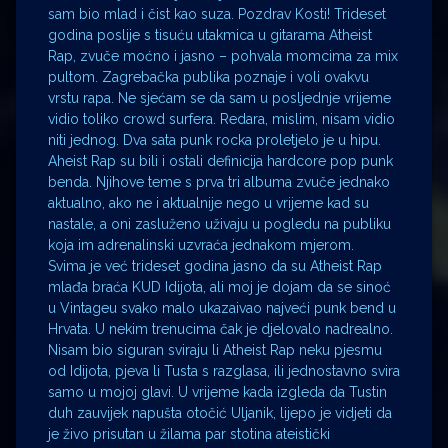
sam bio mlad i čist kao suza. Pozdrav Kosti! Trideset
godina poslije s tisuću utakmica u gitarama Atheist
Rap, zvuče moćno i jasno – pohvala momcima za mix
pultom. Zagrebačka publika poznaje i voli ovakvu
vrstu rapa. Ne sjećam se da sam u posljednje vrijeme
vidio toliko crowd surfera. Redara, mislim, nisam vidio
niti jednog. Dva sata punk rocka proletjelo je u hipu.
Aheist Rap su bili i ostali definicija hardcore pop punk
benda. Njihove teme s prva tri albuma zvuče jednako
aktualno, ako ne i aktualnije nego u vrijeme kad su
nastale, a oni zasluženo uživaju u pogledu na publiku
koja im adrenalinski uzvraća jednakom mjerom.
Svima je već trideset godina jasno da su Atheist Rap
mlađa braća KUD Idijota, ali moj je dojam da se sinoć
u Vintageu svako malo ukazaivao najveći punk bend u
Hrvata. U nekim trenucima čak je djelovalo nadrealno.
Nisam bio siguran sviraju li Atheist Rap neku pjesmu
od Idijota, pjeva li Tusta s razglasa, ili jednostavno svira
samo u mojoj glavi. U vrijeme kada izgleda da Tustin
duh zauvijek napušta otočić Uljanik, lijepo je vidjeti da
je živo prisutan u žilama par stotina ateistički