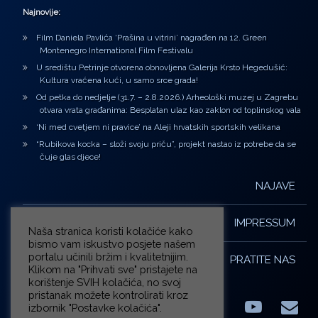
Najnovije:
Film Daniela Pavlića ‘Prašina u vitrini’ nagrađen na 12. Green
Montenegro International Film Festivalu
U središtu Petrinje otvorena obnovljena Galerija Krsto Hegedušić:
Kultura vraćena kući, u samo srce grada!
Od petka do nedjelje (31.7. – 2.8.2026.) Arheološki muzej u Zagrebu
otvara vrata građanima: Besplatan ulaz kao zaklon od toplinskog vala
‘Ni med cvetjem ni pravice’ na Aleji hrvatskih sportskih velikana
“Rubikova kocka – složi svoju priču”, projekt nastao iz potrebe da se
čuje glas djece!
NAJAVE
IMPRESSUM
Naša stranica koristi kolačiće kako
bismo vam iskustvo posjete našem
portalu učinili bržim i kvalitetnijim.
PRATITE NAS
Klikom na "Prihvati sve" pristajete na
korištenje SVIH kolačića, no svoj
pristanak možete kontrolirati kroz
izbornik "Postavke kolačića".
Facebook
LinkedIn
YouTub
E-m