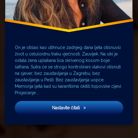
On je otišao kao utihnuće zadnjeg dana ljeta otisnuvši
život u celuloidnu traku vječnosti. Zauvijek. Na siki je
ostala žena uplakana lica skrivenog kosom boje
šafrana. Sutra će se strogo kontrolirani vlakovi otisnuti
na sjever; bez zaustavljanja u Zagrebu, bez
zaustavljanja u Pešti. Bez zaustavljanja uopće.
Memorija ljeta kad su karanfilima okitili topovske cijevi.
Prisjećanje …
Posljednji dan ljeta
Nastavite čitati