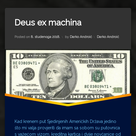
Impressum
Milenko Strižak
Tagged
Drugi autori
Drugi autori
Abraham
Deus ex machina
Lincoln
Matea Andrić
Aleksandar
Updated on
16. rujna 2022.
Kategorije:
Posted on
8. studenoga 2018.
by
Darko Androić
Darko Androić
Hamilton
Ljiljana Lekanić-Kljaić
Andrew
Jackson
Željko Krznarić
Anton
Kikaš
banknota
Mario Lovreković
Fašizam
Miroslav Šantek
Federalistički
spisi
korupcija
monopol
Narod
Kad krenem put Sjedinjenih Američkih Država jedino
politika
što mi valja provjeriti da imam sa sobom su putovnica
Sloboda
s važećom vizom, kreditna kartica i dvije novčanice od