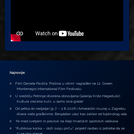
Najnovije:
Film Daniela Pavlića ‘Prašina u vitrini’ nagrađen na 12. Green
Montenegro International Film Festivalu
U središtu Petrinje otvorena obnovljena Galerija Krsto Hegedušić:
Kultura vraćena kući, u samo srce grada!
Od petka do nedjelje (31.7. – 2.8.2026.) Arheološki muzej u Zagrebu
otvara vrata građanima: Besplatan ulaz kao zaklon od toplinskog vala
‘Ni med cvetjem ni pravice’ na Aleji hrvatskih sportskih velikana
“Rubikova kocka – složi svoju priču”, projekt nastao iz potrebe da se
čuje glas djece!