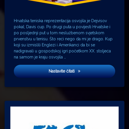
soboslikari
radna
odjeća
Hrvatska teniska reprezentacija osvojila je Dejvisov
tenis
pokal; Davis cup. Po drugi puta u povijesti Hrvatske i
Toni
po posljednji put u tom neslužbenom svjetskom
Kukuč
prvenstvu u tenisu. Što reći nego da mi je drago. Kup
koji su izmislili Englezi i Amerikanci da bi se
nadigravali u gospodskoj igri početkom XX. stoljeća
na samom je kraju osvojila …
Tenisice
Nastavite čitati