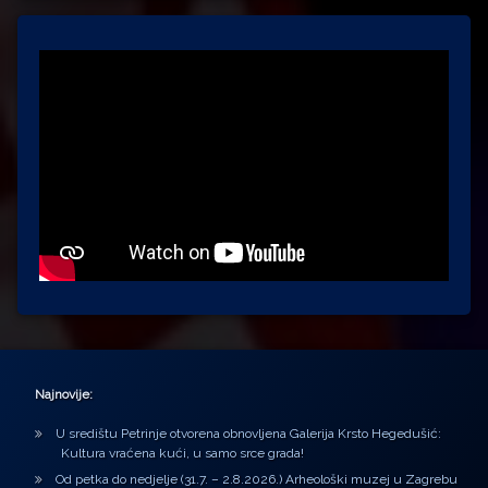
Najnovije:
U središtu Petrinje otvorena obnovljena Galerija Krsto Hegedušić:
Kultura vraćena kući, u samo srce grada!
Od petka do nedjelje (31.7. – 2.8.2026.) Arheološki muzej u Zagrebu