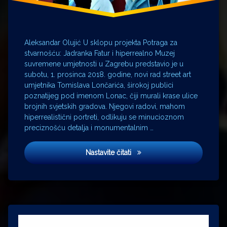
Aleksandar Olujić U sklopu projekta Potraga za
stvarnošću: Jadranka Fatur i hiperrealno Muzej
suvremene umjetnosti u Zagrebu predstavio je u
subotu, 1. prosinca 2018. godine, novi rad street art
umjetnika Tomislava Lončarića, širokoj publici
poznatijeg pod imenom Lonac, čiji murali krase ulice
brojnih svjetskih gradova. Njegovi radovi, mahom
hiperrealistični portreti, odlikuju se minucioznom
preciznošću detalja i monumentalnim …
Street artist Lonac u MSU
Nastavite čitati