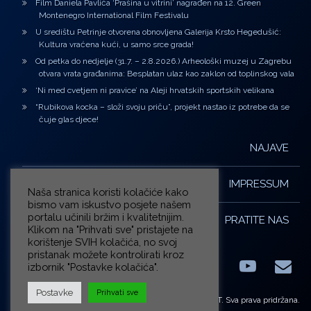
Film Daniela Pavlića ‘Prašina u vitrini’ nagrađen na 12. Green
Montenegro International Film Festivalu
U središtu Petrinje otvorena obnovljena Galerija Krsto Hegedušić:
Kultura vraćena kući, u samo srce grada!
Od petka do nedjelje (31.7. – 2.8.2026.) Arheološki muzej u Zagrebu
otvara vrata građanima: Besplatan ulaz kao zaklon od toplinskog vala
‘Ni med cvetjem ni pravice’ na Aleji hrvatskih sportskih velikana
“Rubikova kocka – složi svoju priču”, projekt nastao iz potrebe da se
čuje glas djece!
NAJAVE
IMPRESSUM
Naša stranica koristi kolačiće kako
bismo vam iskustvo posjete našem
portalu učinili bržim i kvalitetnijim.
PRATITE NAS
Klikom na "Prihvati sve" pristajete na
korištenje SVIH kolačića, no svoj
pristanak možete kontrolirati kroz
izbornik "Postavke kolačića".
Facebook
LinkedIn
YouTub
E-m
X.com
Postavke
Prihvati sve
© ZG-KULT. Sva prava pridržana.