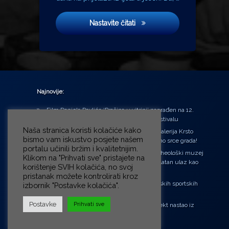
Algoritam zločina
Nastavite čitati
Najnovije:
Film Daniela Pavlića ‘Prašina u vitrini’ nagrađen na 12.
Green Montenegro International Film Festivalu
Naša stranica koristi kolačiće kako
U središtu Petrinje otvorena obnovljena Galerija Krsto
bismo vam iskustvo posjete našem
Hegedušić: Kultura vraćena kući, u samo srce grada!
portalu učinili bržim i kvalitetnijim.
Od petka do nedjelje (31.7. – 2.8.2026.) Arheološki muzej
Klikom na "Prihvati sve" pristajete na
u Zagrebu otvara vrata građanima: Besplatan ulaz kao
korištenje SVIH kolačića, no svoj
zaklon od toplinskog vala
pristanak možete kontrolirati kroz
‘Ni med cvetjem ni pravice’ na Aleji hrvatskih sportskih
izbornik "Postavke kolačića".
velikana
Postavke
Prihvati sve
“Rubikova kocka – složi svoju priču”, projekt nastao iz
potrebe da se čuje glas djece!