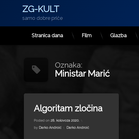
ZG-KULT
samo dobre priče
Stranica dana
Film
Glazba
Preskoči
na
sadržaj
Oznaka:
Ministar Marić
Tagged
Blaženka Divjak
Algoritam zločina
Božidarka Frajt
Updated on
27. svibnja 2025.
Branko Nađvinski
Posted on
28. kolovoza 2020.
Fabijan Šovagović
Kategorije:
by
Darko Androić
Darko Androić
Ivica Vidović