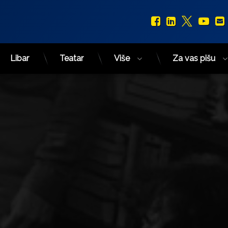
Facebook
LinkedIn
X.com
You
Libar
Teatar
Više
Za vas pišu