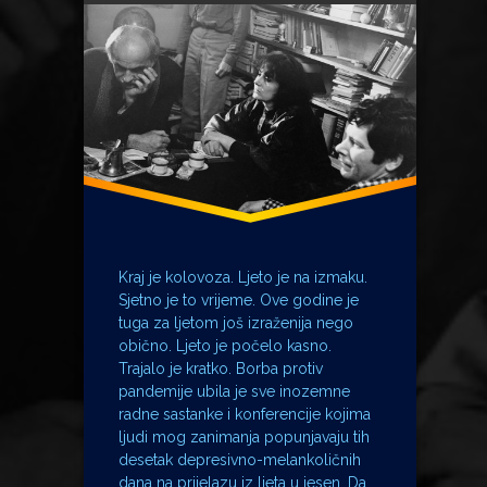
Ministar Božinović
Ministar Marić
Pavao Pavličić
Radovan Fuchs
Vladan Desnica
Zoran Tadić
Kraj je kolovoza. Ljeto je na izmaku.
Sjetno je to vrijeme. Ove godine je
tuga za ljetom još izraženija nego
obično. Ljeto je počelo kasno.
Trajalo je kratko. Borba protiv
pandemije ubila je sve inozemne
radne sastanke i konferencije kojima
ljudi mog zanimanja popunjavaju tih
desetak depresivno-melankoličnih
dana na prijelazu iz ljeta u jesen. Da, …