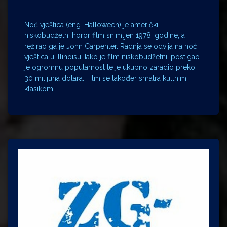
Noć vještica (eng. Halloween) je američki
niskobudžetni horor film snimljen 1978. godine, a
režirao ga je John Carpenter. Radnja se odvija na noć
vještica u Illinoisu. Iako je film niskobudžetni, postigao
je ogromnu popularnost te je ukupno zaradio preko
30 milijuna dolara. Film se također smatra kultnim
klasikom.