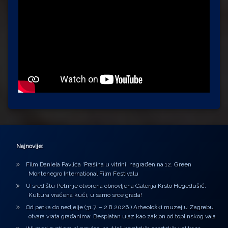
Najnovije:
Film Daniela Pavlića ‘Prašina u vitrini’ nagrađen na 12. Green
Montenegro International Film Festivalu
U središtu Petrinje otvorena obnovljena Galerija Krsto Hegedušić:
Kultura vraćena kući, u samo srce grada!
Od petka do nedjelje (31.7. – 2.8.2026.) Arheološki muzej u Zagrebu
otvara vrata građanima: Besplatan ulaz kao zaklon od toplinskog vala