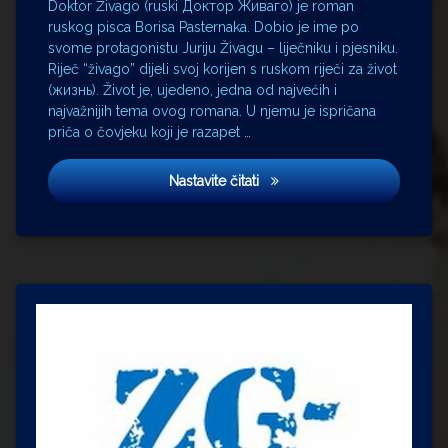
Doktor Živago (ruski Доктор Живаго) je roman
Maurice
ruskog pisca Borisa Pasternaka. Dobio je ime po
Jarre
svome protagonistu Juriju Živagu – liječniku i pjesniku.
Omar
Riječ “živago” dijeli svoj korijen s ruskom riječi za život
Sharif
(жизнь). Život je, ujedeno, jedna od najvećih i
najvažnijih tema ovog romana. U njemu je ispričana
priča o čovjeku koji je razapet …
Doktor Živago
Nastavite čitati