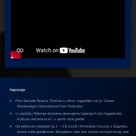
Najnovije:
Film Daniela Pavlića ‘Prašina u vitrini’ nagrađen na 12. Green
Montenegro International Film Festivalu
U središtu Petrinje otvorena obnovljena Galerija Krsto Hegedušić:
Kultura vraćena kući, u samo srce grada!
Od petka do nedjelje (31.7. – 2.8.2026.) Arheološki muzej u Zagrebu
otvara vrata građanima: Besplatan ulaz kao zaklon od toplinskog vala